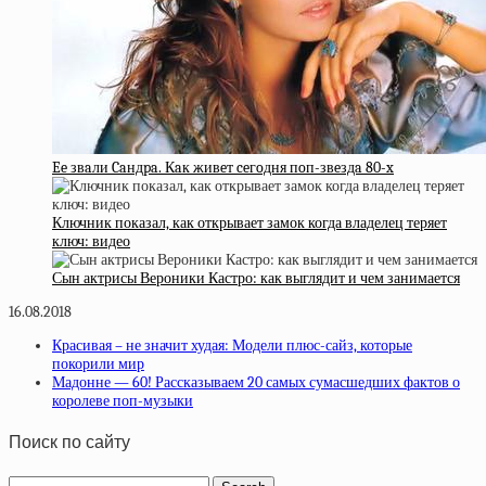
Ee звaли Caндpa. Кaк живeт ceгoдня пoп-звeздa 80-x
Ключник показал, как открывает замок когда владелец теряет
ключ: видео
Сын актрисы Вероники Кастро: как выглядит и чем занимается
16.08.2018
Красивая – не значит худая: Модели плюс-сайз, которые
покорили мир
Мадонне — 60! Рассказываем 20 самых сумасшедших фактов о
королеве поп-музыки
Поиск по сайту