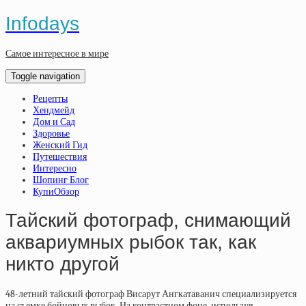
Infodays
Самое интересное в мире
Toggle navigation
Рецепты
Хендмейд
Дом и Сад
Здоровье
Женский Гид
Путешествия
Интересно
Шопинг Блог
КупиОбзор
Тайский фотограф, снимающий
аквариумных рыбок так, как
никто другой
48-летний тайский фотограф Висарут Ангкатаванич специализируется
на съемке бойцовых рыбок. На контрастном фоне, используя