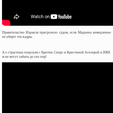
Правительство Израиля пригрозило судом, если Мадонна немедленно
не уберет эти кадры.
А о страстных поцелуях с Бритни Спирс и Кристиной Агилерой в 2003-
м не могут забыть до сих пор!