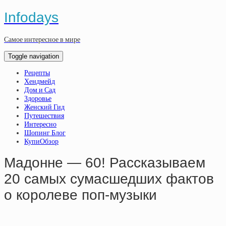
Infodays
Самое интересное в мире
Toggle navigation
Рецепты
Хендмейд
Дом и Сад
Здоровье
Женский Гид
Путешествия
Интересно
Шопинг Блог
КупиОбзор
Мадонне — 60! Рассказываем
20 самых сумасшедших фактов
о королеве поп-музыки