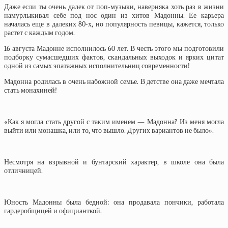
Даже если ты очень далек от поп-музыки, наверняка хоть раз в жизни
намурлыкивал себе под нос один из хитов Мадонны. Ее карьера
началась еще в далеких 80-х, но популярность певицы, кажется, только
растет с каждым годом.
16 августа Мадонне исполнилось 60 лет. В честь этого мы подготовили
подборку сумасшедших фактов, скандальных выходок и ярких цитат
одной из самых эпатажных исполнительниц современности!
Мадонна родилась в очень набожной семье. В детстве она даже мечтала
стать монахиней!
«Как я могла стать другой с таким именем — Мадонна? Из меня могла
выйти или монашка, или то, что вышло. Других вариантов не было».
Несмотря на взрывной и бунтарский характер, в школе она была
отличницей.
Юность Мадонны была бедной: она продавала пончики, работала
гардеробщицей и официанткой.