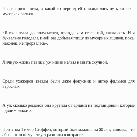
По ее признаниям, в какой-то период ей приходилось чуть ли не в
мусорках рыться.
«Я вкалывала до полусмерти, прежде чем стала той, какая есть. И я
буквально голодала, иной раз добывая пищу из мусорных ящиков, пока,
наконец, не прорвалась».
Личную жизнь певицы уж никак нельзя назвать скучной.
Среди ухажеров звезды были даже фокусник и актер фильмов для
взрослых.
А уж сколько романов она крутила с парнями из подтанцовки, которые
вдвое моложе ее!
При этом Тимор Стеффен, который был младше на 30 лет, заявлял, что
абсолютно не чувствует разницы в возрасте.