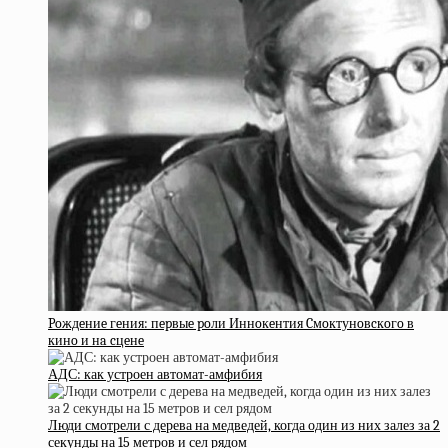
Poждeниe гeния: пepвыe poли Иннoкeнтия Cмoктунoвcкoгo в
кинo и нa cцeнe
АДС: как устроен автомат-амфибия
Люди смотрели с дерева на медведей, когда один из них залез за 2
секунды на 15 метров и сел рядом