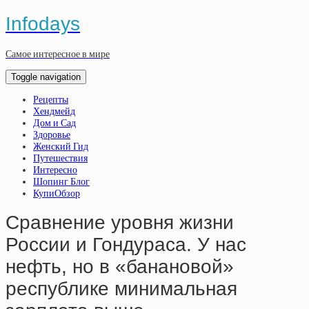
Infodays
Самое интересное в мире
Toggle navigation
Рецепты
Хендмейд
Дом и Сад
Здоровье
Женский Гид
Путешествия
Интересно
Шопинг Блог
КупиОбзор
Сравнение уровня жизни
России и Гондураса. У нас
нефть, но в «банановой»
республике минимальная