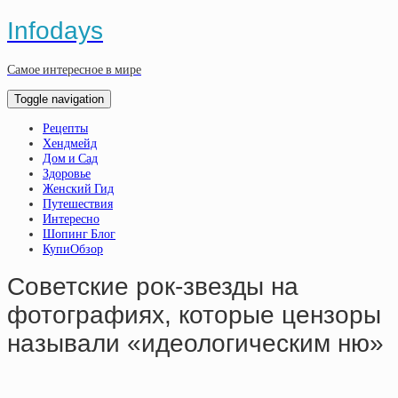
Infodays
Самое интересное в мире
Toggle navigation
Рецепты
Хендмейд
Дом и Сад
Здоровье
Женский Гид
Путешествия
Интересно
Шопинг Блог
КупиОбзор
Советские рок-звезды на
фотографиях, которые цензоры
называли «идеологическим ню»