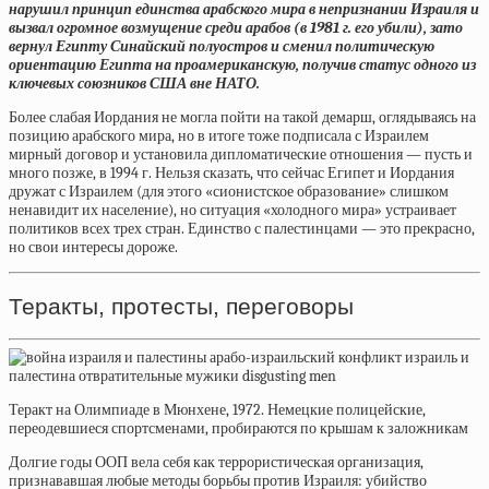
нарушил принцип единства арабского мира в непризнании Израиля и
вызвал огромное возмущение среди арабов (в 1981 г. его убили), зато
вернул Египту Синайский полуостров и сменил политическую
ориентацию Египта на проамериканскую, получив статус одного из
ключевых союзников США вне НАТО.
Более слабая Иордания не могла пойти на такой демарш, оглядываясь на
позицию арабского мира, но в итоге тоже подписала с Израилем
мирный договор и установила дипломатические отношения — пусть и
много позже, в 1994 г. Нельзя сказать, что сейчас Египет и Иордания
дружат с Израилем (для этого «сионистское образование» слишком
ненавидит их население), но ситуация «холодного мира» устраивает
политиков всех трех стран. Единство с палестинцами — это прекрасно,
но свои интересы дороже.
Теракты, протесты, переговоры
Теракт на Олимпиаде в Мюнхене, 1972. Немецкие полицейские,
переодевшиеся спортсменами, пробираются по крышам к заложникам
Долгие годы ООП вела себя как террористическая организация,
признававшая любые методы борьбы против Израиля: убийство