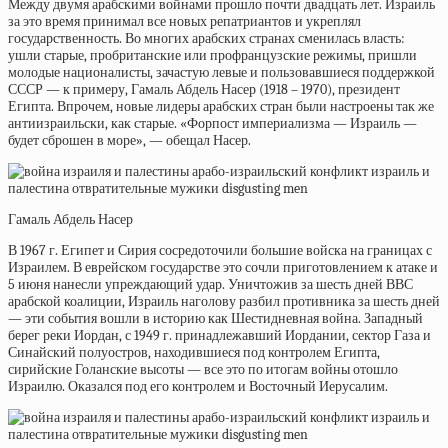
Между двумя арабскими войнами прошло почти двадцать лет. Израиль
за это время принимал все новых репатриантов и укреплял
государственность. Во многих арабских странах сменилась власть:
ушли старые, пробританские или профранцузские режимы, пришли
молодые националисты, зачастую левые и пользовавшиеся поддержкой
СССР — к примеру, Гамаль Абдель Насер (1918 – 1970), президент
Египта. Впрочем, новые лидеры арабских стран были настроены так же
антиизраильски, как старые. «Форпост империализма — Израиль —
будет сброшен в море», — обещал
Насер.
Гамаль Абдель Насер
В 1967 г. Египет и Сирия сосредоточили большие войска на границах с
Израилем. В еврейском государстве это сочли приготовлением к атаке и
5 июня нанесли упреждающий удар. Уничтожив за шесть дней ВВС
арабской коалиции, Израиль наголову разбил противника за шесть дней
— эти события вошли в историю как Шестидневная война. Западный
берег реки Иордан, с 1949 г. принадлежавший Иордании, сектор Газа и
Синайский полуостров, находившиеся под контролем Египта,
сирийские Голанские высоты — все это по итогам войны отошло
Израилю. Оказался под его контролем и Восточный Иерусалим.