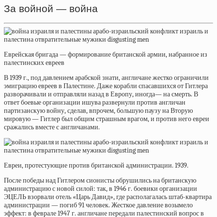
За войной — война
Еврейская бригада — формирование британской армии, набранное из
палестинских евреев
В 1939 г., под давлением арабской знати, англичане жестко ограничили
эмиграцию евреев в Палестине. Даже корабли спасавшихся от Гитлера
разворачивали и отправляли назад в Европу, иногда— на смерть. В
ответ боевые организации ишува развернули против англичан
партизанскую войну, сделав, впрочем, большую паузу на Вторую
мировую — Гитлер был общим страшным врагом, и против него евреи
сражались вместе с англичанами.
Евреи, протестующие против британской администрации. 1939.
После победы над Гитлером сионисты обрушились на британскую
администрацию с новой силой: так, в 1946 г. боевики организации
ЭЦЕЛЬ взорвали отель «Царь Давид», где располагалась штаб-квартира
администрации — погиб 91 человек. Жесткое давление возымело
эффект: в феврале 1947 г. англичане передали палестинский вопрос в