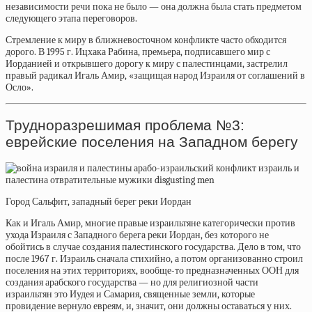
независимости речи пока не было — она должна была стать предметом
следующего этапа переговоров.
Стремление к миру в ближневосточном конфликте часто обходится
дорого. В 1995 г. Ицхака Рабина, премьера, подписавшего мир с
Иорданией и открывшего дорогу к миру с палестинцами, застрелил
правый радикал Игаль Амир, «защищая народ Израиля от соглашений в
Осло».
Трудноразрешимая проблема №3:
еврейские поселения на Западном берегу
Город Сальфит, западный берег реки Иордан
Как и Игаль Амир, многие правые израильтяне категорически против
ухода Израиля с Западного берега реки Иордан, без которого не
обойтись в случае создания палестинского государства. Дело в том, что
после 1967 г. Израиль сначала стихийно, а потом организованно строил
поселения на этих территориях, вообще-то предназначенных ООН для
создания арабского государства — но для религиозной части
израильтян это Иудея и Самария, священные земли, которые
провидение вернуло евреям, и, значит, они должны оставаться у них.