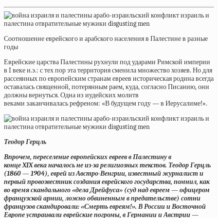
Соотношение еврейского и арабского населения в Палестине в разные
годы
Еврейские царства Палестины рухнули под ударами Римской империи
в
I
веке н.э.: с тех пор эта территория сменила множество хозяев. Но для
рассеянных по европейским странам евреев историческая родина всегда
оставалась священной, потерянным раем, куда, согласно Писанию, они
должны вернуться. Одна из иудейских молитв
веками
заканчивалась
рефреном: «В будущем году — в Иерусалиме!».
Теодор Герцль
Впрочем, переселение европейских евреев в Палестину в
конце
XIX
века началось не из-за религиозных текстов. Теодор Герцль
(1860 — 1904), еврей из Австро-Венгрии, известный журналист и
первый провозвестник создания еврейского государства, помнил, как
во время скандального «дела Дрейфуса» (суд над евреем — офицером
французской армии, ложно обвиненным в предательстве) сотни
французов скандировали: «Смерть евреям!». В России и Восточной
Европе устраивали еврейские погромы, в Германии и Австрии —