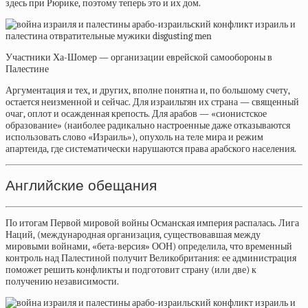
здесь при Рюрике, поэтому теперь это и их дом.
Участники Ха-Шомер — организации еврейской самообороны в
Палестине
Аргументация и тех, и других, вполне понятна и, по большому счету,
остается неизменной и сейчас. Для израильтян их страна — священный
очаг, оплот и осажденная крепость. Для арабов — «сионистское
образование» (наиболее радикально настроенные даже отказываются
использовать слово «Израиль»), опухоль на теле мира и режим
апартеида, где систематически нарушаются права арабского населения.
Английские обещания
По итогам Первой мировой войны Османская империя распалась. Лига
Наций, (международная организация, существовавшая между
мировыми войнами, «бета-версия» ООН) определила, что временный
контроль над Палестиной получит Великобритания: ее администрация
поможет решить конфликты и подготовит страну (или две) к
получению независимости.