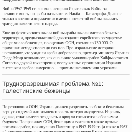
Война 1947-1949 гг. вошла в историю Израиля как Война за
независимость, но арабы называют ее Накба — Катастрофа. Дело не
только в военном поражении: именно после этой войны началась
трагедия палестинского народа.
Еще до фактического начала войны арабы начали массово бежать с
территории, предназначенной для создания еврейского государства:
общее число беженцев, по оценкам ООН,
составило
750 000. О
причинах исхода
спорят
до сих пор. Про-израильские историки
настаивают, что уходили арабы добровольно, премьер-министр Израиля
Голда Меир
вспоминает, как она лично умоляла арабов Хайфы остаться.
Согласно другой точке зрения, вооруженные организации Израиля
вытесняли арабов намеренно — прямым насилием или угрозами
Трудноразрешимая проблема №1:
палестинские беженцы
По резолюции ООН, Израиль должен разрешить арабским беженцам
вернуться домой или компенсировать потерю имущества. Израиль,
однако, отказывается это делать и вряд ли согласится в обозримом
будущем. По правилам ООН, беженцами считаются также прямые
потомки арабов, покинувших Палестину в 1947-1949 гг. (а также в 1967
г.), соответственно, их число
составляет
уже около 5 млн. человек.