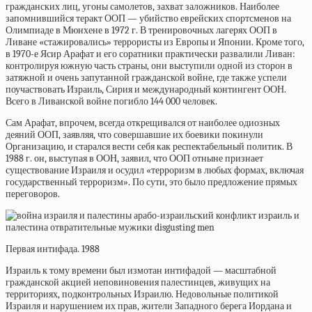
гражданских лиц, угоны самолетов, захват заложников. Наиболее
запомнившийся теракт ООП — убийство
еврейских спортсменов на
Олимпиаде в Мюнхене в 1972 г. В тренировочных лагерях ООП в
Ливане «стажировались» террористы из Европы и Японии. Кроме того,
в 1970-е Ясир Арафат и его соратники практически развалили Ливан:
контролируя южную часть страны, они выступили одной из сторон в
затяжной и очень запутанной гражданской войне, где также успели
поучаствовать Израиль, Сирия и международный контингент ООН.
Всего в Ливанской войне
погибло
144 000 человек.
Сам Арафат, впрочем, всегда открещивался от наиболее одиозных
деяний ООП, заявляя, что совершавшие их боевики покинули
Организацию, и старался вести себя как респектабельный политик. В
1988 г. он, выступая в ООН,
заявил, что ООП отныне признает
существование Израиля и осудил «терроризм в любых формах, включая
государственный терроризм». По сути, это было предложение прямых
переговоров.
Первая интифада. 1988
Израиль к тому времени был измотан интифадой — масштабной
гражданской акцией неповиновения палестинцев, живущих на
территориях, подконтрольных Израилю. Недовольные политикой
Израиля и нарушением их прав, жители Западного берега Иордана и