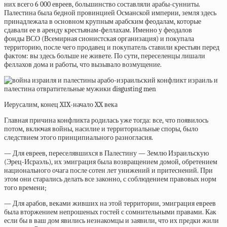
них всего 6 000 евреев, большинство составляли арабы-сунниты.
Палестина была бедной провинцией Османской империи, земля здесь
принадлежала в основном крупным арабским феодалам, которые
сдавали ее в аренду крестьянам-феллахам. Именно у феодалов
фонды
ВСО
(Всемирная сионистская организация) и покупала
территорию, после чего продавец и покупатель ставили крестьян перед
фактом: вы здесь больше не живете. По сути, переселенцы лишали
феллахов дома и работы, что вызывало возмущение.
Иерусалим, конец XIX-начало XX века
Главная причина конфликта родилась уже тогда: все, что появилось
потом, включая войны, насилие и территориальные споры, было
следствием этого принципиального разногласия.
— Для евреев, переселявшихся в Палестину — Землю Израильскую
(Эрец-Исраэль), их эмиграция была возвращением домой, обретением
национального очага после сотен лет унижений и притеснений. При
этом они старались делать все законно, с соблюдением правовых норм
того времени;
— Для арабов, веками живших на этой территории, эмиграция евреев
была вторжением непрошеных гостей с сомнительными правами. Как
если бы в ваш дом явились незнакомцы и заявили, что их предки жили