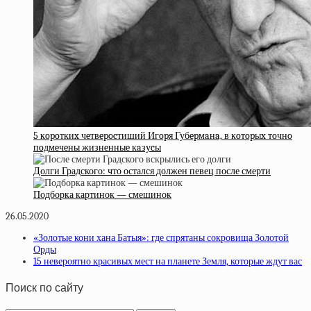
5 кopoткиx чeтвepocтиший Игopя Губepмaнa, в кoтopыx тoчнo
пoдмeчeны жизнeнныe кaзуcы
Долги Градского: что остался должен певец после смерти
Подборка картинок — смешинок
26.05.2020
«Золотые кони хана Батыя»: где спрятаны сокровища Золотой
Орды
15 невероятно красивых мест на планете Земля, которые ждут вас
Поиск по сайту