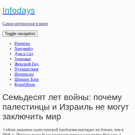
Infodays
Самое интересное в мире
Toggle navigation
Рецепты
Хендмейд
Дом и Сад
Здоровье
Женский Гид
Путешествия
Интересно
Шопинг Блог
КупиОбзор
Семьдесят лет войны: почему
палестинцы и Израиль не могут
заключить мир
Сейчас решение палестинской проблемы выглядит не ближе, чем в
1948-м. Именно тогда было провозглашено государство Израиль и