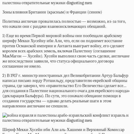
Зоны влияния Британии (красным) и Франции (синим)
Политика англичан провалилась полностью — возможно, из-за того,
что начали они с раздачи взаимоисключающих обещаний.
1) Еще во время Первой мировой войны они пообещали арабскому
шерифу Мекки Хусейну ибн Али, что, если он поднимет восстание
против Османской империи и Антанта выиграет войну, его сделают
королем всех арабских земель, включая Палестину (соглашение
МакМагон — Хусейн). Хусейн выполнил свою часть сделки, англичане
же впоследствии
заявили, что статуса официального договора
соглашение не имело.
2) В 1917 г. министр иностранных дел Великобритании Артур Бальфур
написал письмо лорду Ротшильду, представителю еврейской общины
страны, где
заверил, что «правительство Его Величества сделает все…
для создания в Палестине национального очага для еврейского народа»
(декларация Бальфура). По сути, это означало обещание помощи в
создании государства — однако делать реальные шаги в этом
направлении англичане не спешили.
Шериф Мекки Хусейн ибн Али аль-Хашими и Верховный Комиссар