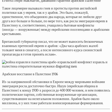
Египта Генри МакМагон, дававший гарантии арабской Палестине
Такое лицемерие вызывало гнев и протесты против английской
политики как у евреев, так и у арабов. Это было, пожалуй,
единственное, что объединяло два народа, которые не любили друг
друга все больше и больше, по мере того, как росла эмиграция евреев в
Палестину и, соответственно, учащались бытовые конфликты
(иногда — вооруженные) между еврейскими поселенцами и арабскими
крестьянами.
Британский губернатор
писал, что не может выносить бесконечных
взаимных претензий евреев и арабов: «Два часа арабских жалоб
толкают меня в синагогу, а после интенсивного курса сионистской
пропаганды я готов принять ислам».
Арабские восстание в Палестине 1936
Из-за напряженной обстановки в Европе между мировыми войнами
эмиграция росла достаточно быстро. Ишув (еврейская община в
Палестине) к концу 1930-х
разросся
до 400 000 человек; в нем появились
политические партии, собственные вооруженные организации,
существовавшие на нелегальном положении. Арабов было около
миллиона, и у них тоже работали военизированные формирования.