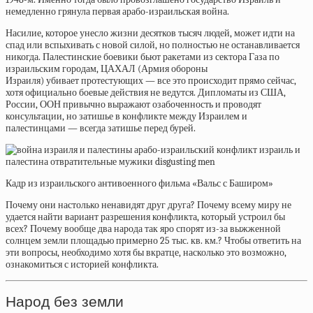
немедленно грянула первая арабо-израильская война.
Насилие, которое унесло жизни десятков тысяч людей, может идти на
спад или вспыхивать с новой силой, но полностью не останавливается
никогда. Палестинские боевики
бьют
ракетами из сектора Газа по
израильским городам, ЦАХАЛ (Армия обороны
Израиля)
убивает
протестующих — все это происходит прямо сейчас,
хотя официально боевые действия не ведутся. Дипломаты из США,
России, ООН привычно
выражают
озабоченность и проводят
консультации, но затишье в конфликте между Израилем и
палестинцами — всегда затишье перед бурей.
Кадр из израильского антивоенного фильма «Вальс с Баширом»
Почему они настолько ненавидят друг друга? Почему всему миру не
удается найти вариант разрешения конфликта, который устроил бы
всех? Почему вообще два народа так яро спорят из-за выжженной
солнцем земли площадью примерно 25 тыс. кв. км.? Чтобы ответить на
эти вопросы, необходимо хотя бы вкратце, насколько это возможно,
ознакомиться с историей конфликта.
Народ без земли