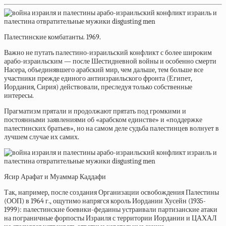
Палестинские комбатанты. 1969.
Важно не путать палестино-израильский конфликт с более широким
арабо-израильским — после Шестидневной войны и особенно смерти
Насера, объединявшего арабский мир, чем дальше, тем больше все
участники прежде единого антиизраильского фронта (Египет,
Иордания, Сирия) действовали, преследуя только собственные
интересы.
Прагматизм прятали и продолжают прятать под громкими и
постоянными заявлениями об «арабском единстве» и «поддержке
палестинских братьев», но на самом деле судьба палестинцев волнует в
лучшем случае их самих.
Ясир Арафат и Муаммар Каддафи
Так, например, после создания Организации освобождения Палестины
(ООП) в 1964 г., ощутимо напрягся король Иордании Хусейн (1935-
1999): палестинские боевики-федаины устраивали партизанские атаки
на пограничные форпосты Израиля с территории Иордании и ЦАХАЛ