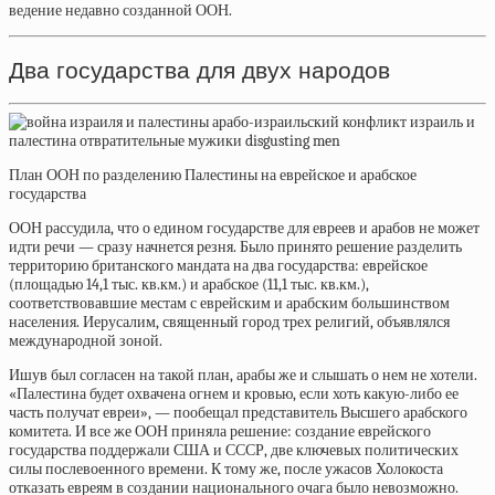
ведение недавно созданной ООН.
Два государства для двух народов
План ООН по разделению Палестины на еврейское и арабское
государства
ООН рассудила, что о едином государстве для евреев и арабов не может
идти речи — сразу начнется резня. Было принято решение разделить
территорию британского мандата на два государства: еврейское
(площадью 14,1 тыс. кв.км.) и арабское (11,1 тыс. кв.км.),
соответствовавшие местам с еврейским и арабским большинством
населения. Иерусалим, священный город трех религий, объявлялся
международной зоной.
Ишув был согласен на такой план, арабы же и слышать о нем не хотели.
«Палестина будет охвачена огнем и кровью, если хоть какую-либо ее
часть получат евреи», — пообещал
представитель Высшего арабского
комитета. И все же ООН приняла решение: создание еврейского
государства поддержали США и СССР, две ключевых политических
силы послевоенного времени. К тому же, после ужасов Холокоста
отказать евреям в создании национального очага было невозможно.