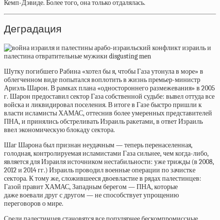
Кемп-Дэвиде. Более того, она только отдалялась.
Деградация
Шутку погибшего Рабина «хотел бы я, чтобы Газа утонула в море» в
облегченном виде попытался воплотить в жизнь премьер-министр
Ариэль Шарон. В рамках плана «одностороннего размежевания» в 2005
г. Шарон предоставил сектор Газа собственной судьбе: вывел оттуда все
войска и ликвидировал поселения. В итоге в Газе быстро пришли к
власти исламисты ХАМАС, оттеснив более умеренных представителей
ПНА, и принялись обстреливать Израиль ракетами, в ответ Израиль
ввел экономическую блокаду сектора.
Шаг Шарона был признан неудачным — теперь перенаселенная,
голодная, контролируемая исламистами Газа сильнее, чем когда-либо,
является для Израиля источником нестабильности: уже трижды (в 2008,
2012 и 2014 гг.) Израиль проводил военные операции по зачистке
сектора. К тому же, сложившееся двоевластие в рядах палестинцев:
Газой правит ХАМАС, Западным берегом — ПНА, которые
даже
воевали
друг с другом — не способствует упрощению
переговоров о мире.
Среди палестинцев становятся все популярнее бескомпромиссные