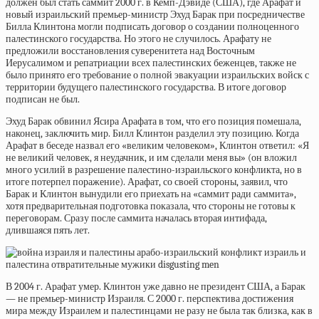
должен был стать саммит 2000 г. в Кемп-Дэвиде (США), где Арафат и
новый израильский премьер-министр Эхуд Барак при посредничестве
Билла Клинтона могли подписать договор о создании полноценного
палестинского государства. Но этого не случилось. Арафату не
предложили восстановления суверенитета над Восточным
Иерусалимом и репатриации всех палестинских беженцев, также не
было принято его требование о полной эвакуации израильских войск с
территории будущего палестинского государства. В итоге договор
подписан не был.
Эхуд Барак обвинил Ясира Арафата в том, что его позиция помешала,
наконец, заключить мир. Билл Клинтон разделил эту позицию. Когда
Арафат в беседе назвал его «великим человеком», Клинтон ответил: «Я
не великий человек, я неудачник, и им сделали меня вы» (он вложил
много усилий в разрешение палестино-израильского конфликта, но в
итоге потерпел поражение). Арафат, со своей стороны, заявил, что
Барак и Клинтон вынудили его приехать на «саммит ради саммита»,
хотя предварительная подготовка показала, что стороны не готовы к
переговорам. Сразу после саммита началась вторая интифада,
длившаяся пять лет.
В 2004 г. Арафат умер. Клинтон уже давно не президент США, а Барак
— не премьер-министр Израиля. С 2000 г. перспектива достижения
мира между Израилем и палестинцами не разу не была так близка, как в