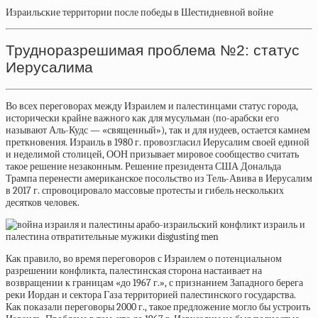
Израильские территории после победы в Шестидневной войне
Трудноразрешимая проблема №2: статус
Иерусалима
Во всех переговорах между Израилем и палестинцами статус города,
исторически крайне важного как для мусульман (по-арабски его
называют Аль-Кудс — «священный»), так и для иудеев, остается камнем
преткновения. Израиль в 1980 г.
провозгласил
Иерусалим своей единой
и неделимой столицей, ООН
призывает
мировое сообщество считать
такое решение незаконным. Решение президента США Дональда
Трампа перенести американское посольство из Тель-Авива в Иерусалим
в 2017 г. спровоцировало массовые протесты и гибель нескольких
десятков человек.
Как правило, во время переговоров с Израилем о потенциальном
разрешении конфликта, палестинская сторона настаивает на
возвращении к границам «до 1967 г.», с признанием Западного берега
реки Иордан и сектора Газа территорией палестинского государства.
Как показали переговоры 2000 г., такое предложение могло бы устроить