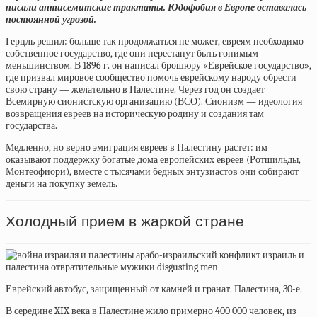
писали антисемитские трактаты. Юдофобия в Европе оставалась
постоянной угрозой.
Герцль решил: больше так продолжаться не может, евреям необходимо
собственное государство, где они перестанут быть гонимым
меньшинством. В 1896 г. он написал брошюру «Еврейское государство»,
где призвал мировое сообщество помочь еврейскому народу обрести
свою страну — желательно в Палестине. Через год он создает
Всемирную сионистскую организацию (ВСО). Сионизм — идеология
возвращения евреев на историческую родину и создания там
государства.
Медленно, но верно эмиграция евреев в Палестину растет: им
оказывают поддержку богатые дома европейских евреев (Ротшильды,
Монтеофиори), вместе с тысячами бедных энтузиастов они собирают
деньги на покупку земель.
Холодный прием в жаркой стране
Еврейский автобус, защищенный от камней и гранат. Палестина, 30-е.
В середине
XIX
века в Палестине жило примерно 400 000 человек, из