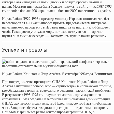
сектора Газа нападали на полицейских и солдат, бросали камни и
палки. Местами интифада была больше похожа на войну — за 1987-1993
гг. погибло больше 100 израильтян и больше 2000 палестинских арабов.
Ицхак Рабин (1922-1995), премьер-министр Израиля, понимал, что без
переговоров с ООП как наиболее прямым представителем интересов
палестинского народа мир в Израиле никогда не наступит. «Я бы хотел,
чтобы Газа просто утонула в море, но такое не случится, — мрачно
шутил он в личных беседах, — Поэтому нам нужно найти решение».
Успехи и провалы
Ицхак Рабин, Клинтон и Ясир Арафат. 13 сентября 1993 года, Вашингтон
При посредничестве президента США Клинтона Ицхак Рабин и Ясир
Арафат запустили процесс Осло — серию встреч в норвежской столице,
где обсуждали варианты возможного решения палестинской проблемы.
В результате в 1993-1995 гг. получилось достичь промежуточного
соглашения. Была создана Палестинская национальная администрация
(ПНА), фактически правительство Палестины, сектор Газа и небольшая
часть Западного берега отходили под ее административный контроль.
При этом Израиль все равно контролировал границы ПНА, о