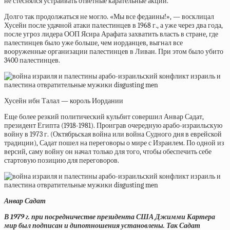
не стеснялся устраивать ответные карательные акции.
Долго так продолжаться не могло. «Мы все федаины!», — восклицал
Хусейн после удачной атаки палестинцев в 1968 г., а уже через два года,
после угроз лидера ООП Ясира Арафата захватить власть в стране, где
палестинцев было уже больше, чем иорданцев, выгнал все
вооруженные организации палестинцев в Ливан. При этом было убито
3400 палестинцев.
Хусейн ибн Талал — король Иордании
Еще более резкий политический кульбит совершил Анвар Садат,
президент Египта (1918-1981). Проиграв очередную арабо-израильскую
войну в 1973 г. (Октябрьская война или война Судного дня в еврейской
традиции), Садат пошел на переговоры о мире с Израилем. По одной из
версий, саму войну он начал только для того, чтобы обеспечить себе
стартовую позицию для переговоров.
Анвар Садат
В 1979 г. при посредничестве президента США Джимми Картера
мир был подписан и дипотношения установлены. Так Садат