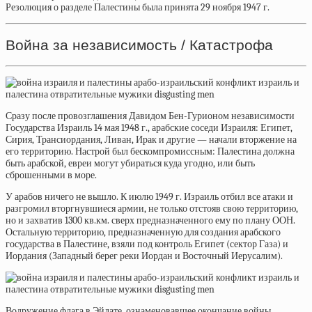
Резолюция о разделе Палестины была принята 29 ноября 1947 г.
Война за независимость / Катастрофа
Сразу после провозглашения Давидом Бен-Гурионом независимости
Государства Израиль 14 мая 1948 г., арабские соседи Израиля: Египет,
Сирия, Трансиордания, Ливан, Ирак и другие — начали вторжение на
его территорию. Настрой был бескомпромиссным: Палестина должна
быть арабской, евреи могут убираться куда угодно, или быть
сброшенными в море.
У арабов ничего не вышло. К июлю 1949 г. Израиль отбил все атаки и
разгромил вторгнувшиеся армии, не только отстояв свою территорию,
но и захватив 1300 кв.км. сверх предназначенного ему по плану ООН.
Остальную территорию, предназначенную для создания арабского
государства в Палестине, взяли под контроль Египет (сектор Газа) и
Иордания (Западный берег реки Иордан и Восточный Иерусалим).
Водружение флага в Эйлате, ознаменовавшее окончание войны