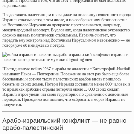
Израиль. Проблема в том, что до 1967 г. Иерусалим не был полностью
израильским.
Предоставить палестинцам права даже на половину священного города
Израиль отказывается, в том числе, и по соображениям безопасности:
из Восточного Иерусалима прекрасно простреливается, например,
международный аэропорт. В условиях, когда палестинское руководство
сложно назвать политически стабильным, Израиль считает, что
передать ему контроль над Восточным Иерусалимом невозможно — не
говоря уже об имиджевых потерях.
Шестидневную войну 1967 г. арабы по аналогии с Катастрофой-Накбой
называют Накса — Повторение. Поражение на этот раз было еще более
бесславным, и сотням тысяч палестинских арабов вновь пришлось
бежать из своих домов. Потери Израиля
составили
менее 800 человек, в
то время как арабские страны потеряли около 15 000 своих солдат.
Израиль втрое увеличил свою территорию по сравнению с довоенным
периодом. Приходило понимание, что «сбросить в море» Израиль не
получится.
Арабо-израильский конфликт — не равно
арабо-палестинский