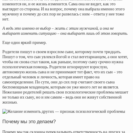
изменится он, и ее жизнь изменится. Сама она не видит, как это
выглядит со стороны. И на вопрос, почему она выбрала именно этого
мужчину и почему до сих пор не развелась с ним – ответа у нее тоже
нет.
А ведь это именно ее выбор – жить с этим мужчиной, и она не
выбирает изменить ситуацию – она выбирает лишь об этом говорить.
Еще один яркий пример.
Родители пишут о своем взрослом сыне, которому почти тридцать.
Пишут о том, что сын увлекся йогой и стал вегетарианцем, а они хотят,
чтобы он снова стал таким, как раньше, поэтому сыну срочно нужна
психологическая помощь. Родители игнорируют взрослую,
автономную жизнь сына и не принимают тот факт, что их сын – это
отдельный человек и личность, которая имеет право на
самоопределение. По сути, они до сих пор считают своего сына
беспомощным младенцем, которым он уже много лет не является.
Нежелание родителей решать свои психологические проблемы мешает
не только их сыну, но и им самим – ведь они не живут собственной
жизнью.
Почему мы это делаем?
Почему мы так склонны перекладывать ответственность на других за