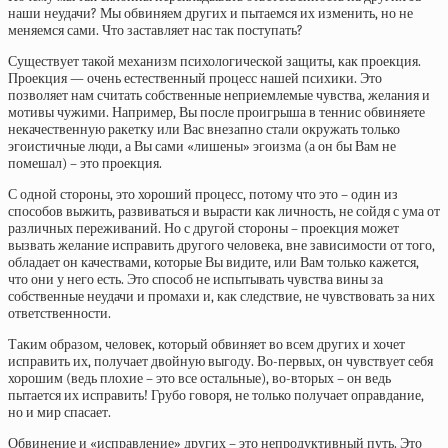
наши неудачи? Мы обвиняем других и пытаемся их изменить, но не
меняемся сами. Что заставляет нас так поступать?
Существует такой механизм психологической защиты, как проекция.
Проекция — очень естественный процесс нашей психики. Это
позволяет нам считать собственные неприемлемые чувства, желания и
мотивы чужими. Например, Вы после проигрыша в теннис обвиняете
некачественную ракетку или Вас внезапно стали окружать только
эгоистичные люди, а Вы сами «лишены» эгоизма (а он бы Вам не
помешал) – это проекция.
С одной стороны, это хороший процесс, потому что это – один из
способов выжить, развиваться и вырасти как личность, не сойдя с ума от
различных переживаний. Но с другой стороны – проекция может
вызвать желание исправить другого человека, вне зависимости от того,
обладает он качествами, которые Вы видите, или Вам только кажется,
что они у него есть. Это способ не испытывать чувства вины за
собственные неудачи и промахи и, как следствие, не чувствовать за них
ответственности.
Таким образом, человек, который обвиняет во всем других и хочет
исправить их, получает двойную выгоду. Во-первых, он чувствует себя
хорошим (ведь плохие – это все остальные), во-вторых – он ведь
пытается их исправить! Грубо говоря, не только получает оправдание,
но и мир спасает.
Обвинение и «исправление» других – это непродуктивный путь. Это