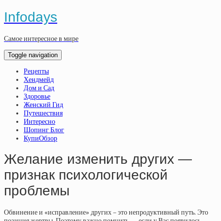
Infodays
Самое интересное в мире
Toggle navigation
Рецепты
Хендмейд
Дом и Сад
Здоровье
Женский Гид
Путешествия
Интересно
Шопинг Блог
КупиОбзор
Желание изменить других —
признак психологической
проблемы
Обвинение и «исправление» других – это непродуктивный путь. Это
позиция жертвы. Поэтому важно помнить — если у Вас появилось