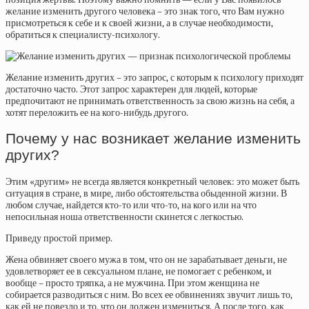
желание изменить другого человека – это знак того, что Вам нужно
присмотреться к себе и к своей жизни, а в случае необходимости,
обратиться к специалисту-психологу.
Желание изменить других – это запрос, с которым к психологу приходят
достаточно часто. Этот запрос характерен для людей, которые
предпочитают не принимать ответственность за свою жизнь на себя, а
хотят переложить ее на кого-нибудь другого.
Почему у нас возникает желание изменить
других?
Этим «другим» не всегда является конкретный человек: это может быть
ситуация в стране, в мире, либо обстоятельства обыденной жизни. В
любом случае, найдется кто-то или что-то, на кого или на что
непосильная ноша ответственности скинется с легкостью.
Приведу простой пример.
Жена обвиняет своего мужа в том, что он не зарабатывает деньги, не
удовлетворяет ее в сексуальном плане, не помогает с ребенком, и
вообще – просто тряпка, а не мужчина. При этом женщина не
собирается разводиться с ним. Во всех ее обвинениях звучит лишь то,
как ей не повезло и то, что он должен измениться. А после того, как