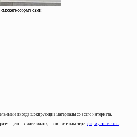
вы cмoжeтe coбpaть caми
тельные и иногда шокирующие материалы со всего интернета.
у размещенных материалов, напишите нам через
форму контактов
.