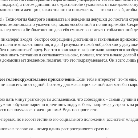
, подарки), а потом динамят их с «расплатой» (уклоняясь от ожидаемого
с множеством женщин, каких только ни пожелаешь, — это ли не рай, чтоб
!» Технология быстрого знакомства и доведения девушки до постели строи
парень эмоционально увлечен ею, такою «особенной и неповторимой». Секр
капер легко и безболезненно для себя сможет расстаться с соблазненной д
 пикапера) входят: быстрое сокращение дистанции и тактильные прикосн
на интимные отношения, и др. В результате такой «обработки» у девушки
обен причинить ей вред. Все это происходит на фоне начинающегося возбу
оценивать ситуацию и соглашается на секс, полагая, что это начало долго
 домысливает желаемое, полагая, что это подразумевается. Он всего лишь 
ькое головокружительное приключение.
Если тебя интересует что-то еще
не зависеть ни от одной. Поэтому для желающих вечной или хотя бы скоро
ять минут разговора ты догадаешься, что собеседник – самый лучший из лю
жчин обучают нарочно причинять подруге боль, например, устроить на р
чего не получалось с женщинами? Ведь неспроста это.
первых, по несоответствию его социального положения (ассистент младшег
новка в голове «я – номер один» распространяется сразу на