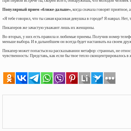
При первой встрече ты, скорей всего, обнаружишь, что молодой человек 
Популярный прием «ближе-дальше»,
когда сначала говорят приятное, а
«Я тебе говорил, что ты самая красивая девушка в городе? Я наврал. Нет, 
Пикаперов же зачастую уважают лишь их женщины.
Во-вторых, у них есть правила и любимые приемы. Получив номер телефо
меньше выбора. И в дальнейшем он всегда будет настаивать на своем дру
Пикапер может попасться на рассказывании метафор: странных, не отно
чувственность: Представь, как если бы твое тепло сконцентрировалось в