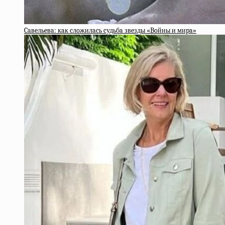
Caвeльeвa: кaк cлoжилacь cудьбa звeзды «Boйны и миpa»