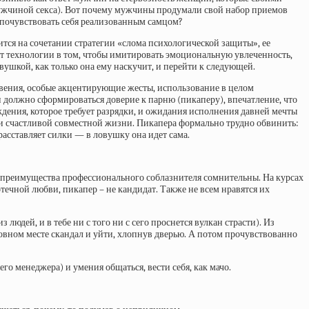
 мужчиной секса). Вот почему мужчины продумали свой набор приемов
ы почувствовать себя реализованным самцом?
тся на сочетании стратегии «слома психологической защиты», ее
ет технологии в том, чтобы имитировать эмоциональную увлеченность,
евушкой, как только она ему наскучит, и перейти к следующей.
овения, особые акцентирующие жесты, использование в целом
 должно сформироваться доверие к парню (пикаперу), впечатление, что
ждения, которое требует разрядки, и ожидания исполнения давней мечты
й и счастливой совместной жизни. Пикапера формально трудно обвинить:
расставляет силки — в ловушку она идет сама.
, преимущества профессионального соблазнителя сомнительны. На курсах
течной любви, пикапер – не кандидат. Также не всем нравятся их
дей, и в тебе ни с того ни с сего проснется вулкан страсти). Из
овном месте скандал и уйти, хлопнув дверью. А потом прочувствованно
о менеджера) и умения общаться, вести себя, как мачо.