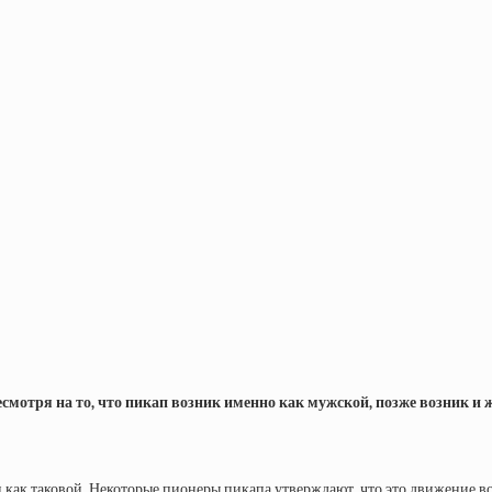
есмотря на то, что пикап возник именно как мужской, позже возник и ж
и как таковой. Некоторые пионеры пикапа утверждают, что это движение 