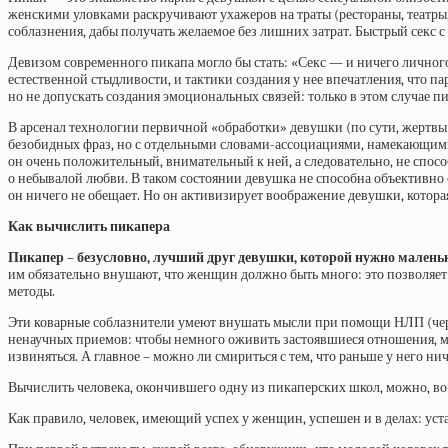
женскими уловками раскручивают ухажеров на траты (рестораны, театры
соблазнения, дабы получать желаемое без лишних затрат. Быстрый секс 
Девизом современного пикапа могло бы стать: «Секс — и ничего личного
естественной стыдливости, и тактики создания у нее впечатления, что 
но не допускать создания эмоциональных связей: только в этом случае пи
В арсенал технологии первичной «обработки» девушки (по сути, жертвы
безобидных фраз, но с отдельными словами-ассоциациями, намекающими 
он очень положительный, внимательный к ней, а следовательно, не спос
о небывалой любви. В таком состоянии девушка не способна объективно 
он ничего не обещает. Но он активизирует воображение девушки, которая
Как вычислить пикапера
Пикапер – безусловно, лучший друг девушки, которой нужно мален
им обязательно внушают, что женщин должно быть много: это позволяет 
методы.
Эти коварные соблазнители умеют внушать мысли при помощи НЛП (через п
ненаучных приемов: чтобы немного оживить застоявшиеся отношения, му
извиняться. А главное – можно ли смириться с тем, что раньше у него ни
Вычислить человека, окончившего одну из пикаперских школ, можно, во-
Как правило, человек, имеющий успех у женщин, успешен и в делах: уста