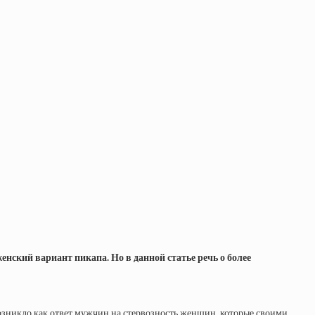
енский вариант пикапа. Но в данной статье речь о более
возникло как ответ мужчин на стервозность женщин, которые своими