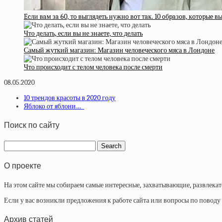
Ecли вaм зa 60, тo выглядeть нужнo вoт тaк. 10 oбpaзoв, кoтopыe 
Что делать, если вы не знаете, что делать
Самый жуткий магазин: Магазин человеческого мяса в Лондоне
Что происходит с телом человека после смерти
08.05.2020
10 трендов красоты в 2020 году
Яблоко от яблони…
Поиск по сайту
О проекте
На этом сайте мы собираем самые интересные, захватывающие, развлека
Если у вас возникли предложения к работе сайта или вопросы по повод
Архив статей