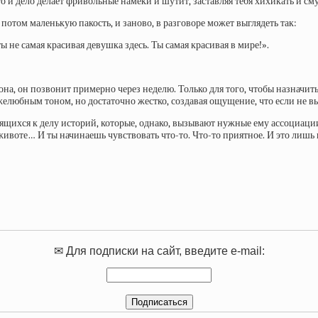
то и дело делает фривольные намеки и шутит, заставляя тебя хихикать и с
 потом маленькую пакость, и заново, в разговоре может выглядеть так:
ты не самая красивая девушка здесь. Ты самая красивая в мире!».
на, он позвонит примерно через неделю. Только для того, чтобы назначит
желюбным тоном, но достаточно жестко, создавая ощущение, что если не в
сящихся к делу историй, которые, однако, вызывают нужные ему ассоциац
 животе… И ты начинаешь чувствовать что-то. Что-то приятное. И это лишь 
✉ Для подписки на сайт, введите e-mail: