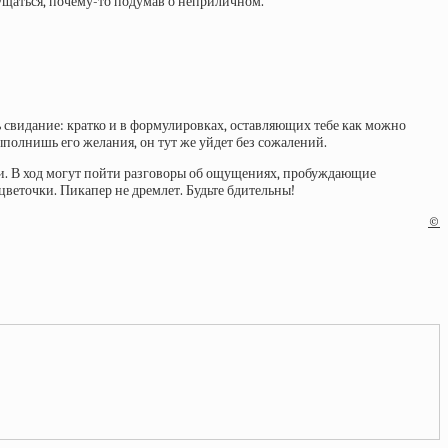
мущаться, почему-то подумав о неприличном.
ь свидание: кратко и в формулировках, оставляющих тебе как можно
ыполнишь его желания, он тут же уйдет без сожалений.
ии. В ход могут пойти разговоры об ощущениях, пробуждающие
цветочки. Пикапер не дремлет. Будьте бдительны!
©