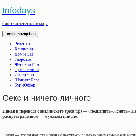
Infodays
Самое интересное в мире
Toggle navigation
Рецепты
Хендмейд
Дом и Сад
Здоровье
Женский Гид
Путешествия
Интересно
Шопинг Блог
КупиОбзор
Секс и ничего личного
Пикап в переводе с английского (pick up) — «подцепить», «снять». Н
распространенном — мужском пикапе.
Пикап — это знакомство парня с девушкой с целью сексуальной близост