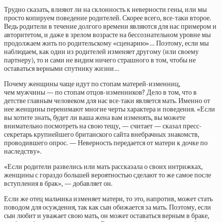
Трудно сказать, влияют ли на склонность к неверности гены, или мы
просто копируем поведение родителей. Скорее всего, все-таки второе.
Ведь родители в течение долгого времени являются для нас примером и
авторитетом, и даже в зрелом возрасте на бессознательном уровне мы
продолжаем жить по родительскому «сценарию»… Поэтому, если мы
наблюдаем, как один из родителей изменяет другому (или своему
партнеру), то и сами не видим ничего страшного в том, чтобы не
оставаться верными спутнику жизни…
Почему женщины чаще идут по стопам матерей-изменниц,
чем мужчины — по стопам отцов-изменников? Дело в том, что в
детстве главным человеком для нас все-таки является мать. Именно от
нее женщины перенимают многие черты характера и поведения. «Если
вы хотите знать, будет ли ваша жена вам изменять, вы можете
внимательно посмотреть на свою тещу, — считает — сказал пресс-
секретарь крупнейшего британского сайта внебрачных знакомств,
проводившего опрос. — Неверность передается от матери к дочке по
наследству».
«Если родители развелись или мать рассказала о своих интрижках,
женщины с гораздо большей вероятностью сделают то же самое после
вступления в брак», — добавляет он.
Если же отец мальчика изменяет матери, то это, напротив, может стать
поводом для осуждения, так как сын обижается за мать. Поэтому, если
сын любит и уважает свою мать, он может оставаться верным в браке,