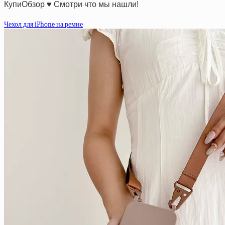
КупиОбзор ♥ Смотри что мы нашли!
Чехол для iPhone на ремне