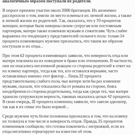
аналогичным образом поступали их родители.
В опросе приняли участие около 2000 британцев. Их анонимно
расспросили о том, имели ли место измены в их личной жизни, а также
в личной жизни их родителей. Так, оказалось, что у 70 процентов
женщин, которые были неверны своим супругам или постоянным
партнерам, матери также изменяли мужьям и сожителям. Чуть слабее
выражена эта тенденция у представителей сильного пола: только 54
процента изменяющих мужчин признались, что таким же образом
поступали и их отцы…
При этом 62 процента изменяющих заявили, что неверность отца или
матери повлияла на их поведение в браке или отношениях. В частности,
они не опасались негативной реакции со стороны родителей в ответ на
их измену партнеру, тогда как тех, кто оставался верными, часто
останавливал именно этот фактор… Лишь 22 процента
представительниц слабого пола, чьи матери хотя бы раз изменяли
мужьям, сказали, что отказались бы от романа на стороне, боясь
неодобрения со стороны родительниц, тогда как среди тех, чьи матери
хранили супружескую верность, таковых оказалось целых 42 процента.
В свою очередь, 32 процента изменниц заявили, что завели адюльтер,
так как в их семье это было нормой…
Среди мужчин чуть более половины признались в том, что на измену
их толкнула в том числе и неверность отцов. Правда, 25 процентов
изменников сообщили, что готовы покончить с интрижкой, если их
отцы негативно отреагируют на известие об этом.