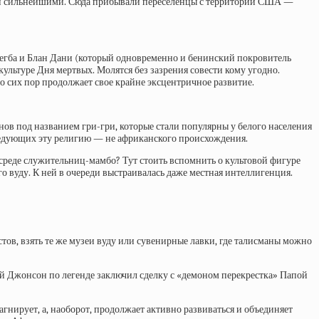
ли сильнейшими. Сюда прибывали переселенцы с территории США —
 Легба и Блан Дани (который одновременно и бенинский покровитель
культуре Дня мертвых. Молятся без зазрения совести кому угодно.
до сих пор продолжает свое крайне эксцентричное развитие.
нов под названием гри-гри, которые стали популярны у белого населения
поведующих эту религию — не африканского происхождения.
среде служительниц-мамбо? Тут стоить вспомнить о культовой фигуре
го вуду. К ней в очереди выстраивалась даже местная интеллигенция.
стов, взять те же музеи вуду или сувенирные лавки, где талисманы можно
ой Джонсон по легенде заключил сделку с «демоном перекрестка» Папой
гнирует, а, наоборот, продолжает активно развиваться и объединяет