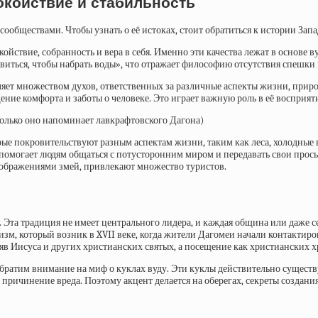
окойствие и стабильность
ообществами. Чтобы узнать о её истоках, стоит обратиться к истории Зап
йствие, собранность и вера в себя. Именно эти качества лежат в основе 
виться, чтобы набрать воды», что отражает философию отсутствия спешки 
яет множеством духов, ответственных за различные аспекты жизни, приро
ие комфорта и заботы о человеке. Это играет важную роль в её восприят
колько оно напоминает лавкрафтовского Дагона)
рые покровительствуют разным аспектам жизни, таким как леса, холодные в
помогает людям общаться с потусторонним миром и передавать свои прось
зображениями змей, привлекают множество туристов.
е. Эта традиция не имеет центрального лидера, и каждая община или даже 
тизм, который возник в XVII веке, когда жители Дагомеи начали контактир
яв Иисуса и других христианских святых, а посещение как христианских х
 обратим внимание на миф о куклах вуду. Эти куклы действительно существ
 причинение вреда. Поэтому акцент делается на оберегах, секреты создан