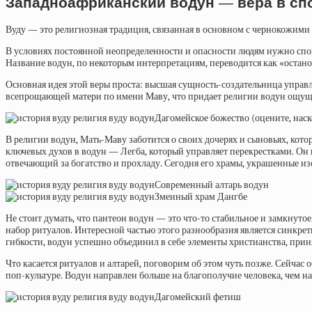
Западноафриканский водун
—
вера в сп
Вуду — это религиозная традиция, связанная в основном с чернокожими с
В условиях постоянной неопределенности и опасности людям нужно споко
Название водун, по некоторым интерпретациям, переводится как «остано
Основная идея этой веры проста: высшая сущность-создательница управл
всепрощающей матери по имени Маву, что придает религии водун ощущен
Дагомейское божество (оцените, нас
В религии водун, Мать-Маву заботится о своих дочерях и сыновьях, кото
ключевых духов в водун — Легба, который управляет перекрестками. Он 
отвечающий за богатство и прохладу. Сегодня его храмы, украшенные и
Современный алтарь водун
Змеиный храм Дангбе
Не стоит думать, что пантеон водун — это что-то стабильное и замкнуто
набор ритуалов. Интересной частью этого разнообразия является синкре
гибкости, водун успешно объединил в себе элементы христианства, прин
Что касается ритуалов и алтарей, поговорим об этом чуть позже. Сейчас
поп-культуре. Водун направлен больше на благополучие человека, чем на
Дагомейский фетиш