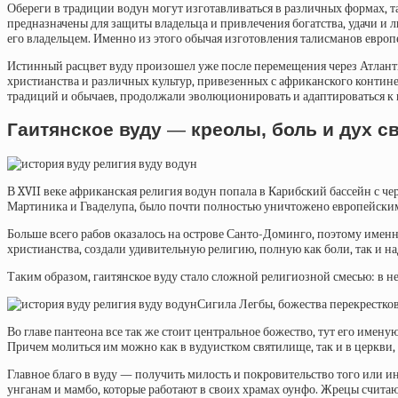
Обереги в традиции водун могут изготавливаться в различных формах, 
предназначены для защиты владельца и привлечения богатства, удачи и л
его владельцем. Именно из этого обычая изготовления талисманов евро
Истинный расцвет вуду произошел уже после перемещения через Атлантику
христианства и различных культур, привезенных с африканского контин
традиций и обычаев, продолжали эволюционировать и адаптироваться к 
Гаитянское вуду
—
креолы, боль и дух 
В XVII веке африканская религия водун попала в Карибский бассейн с ч
Мартиника и Гваделупа, было почти полностью уничтожено европейски
Больше всего рабов оказалось на острове Санто-Доминго, поэтому именн
христианства, создали удивительную религию, полную как боли, так и на
Таким образом, гаитянское вуду стало сложной религиозной смесью: в н
Сигила Легбы, божества перекрестко
Во главе пантеона все так же стоит центральное божество, тут его имен
Причем молиться им можно как в вудуистком святилище, так и в церкви,
Главное благо в вуду — получить милость и покровительство того или ин
унганам и мамбо, которые работают в своих храмах оунфо. Жрецы счита