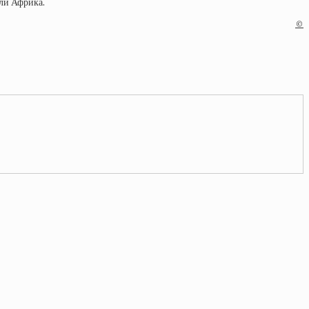
или Африка.
©