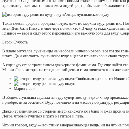
Луизианы Соединенными Штатами совпала с завершением Гаитянской р
христиане, знакомые с анимизмом индейцев, прибывали и бежавшие с Гаи
Алтарь луизианского вуду
Такая смесь народов породила лютую, даже по меркам вуду, религию. П
змей Денгба, и Иисус, и еще черт пойми кто). В чаду кутежа культовым п
Главное — вера в силу этого персонажа и его важную роль для вуду. Сов
Барон Суббота
В плане ритуалов луизианцы не изобрели ничего нового: все тот же тран
штата. Да и что таить, луизинское вуду в целом привлекло на свою сто
А еще вуду стало трамплином для черного феминизма. Где еще найти ст
Марии Лаво, которая на сегодняшний день и сама почитается как авторит
Свободная креолка из Нового 
Мария Лаво
В общем, Луизиана сделала из вуду супер-звезду и до сих пор продолжает
приобрести за бесценок. Вуду повлияло и на массовую культуру, регулярн
Даже неразделимые с историей американского юга блюз и джаз пронизан
Легба, чтобы научиться играть на гитаре и петь.
Что ни говори, вуду — воистину завораживающая вещь, ни на что не пох