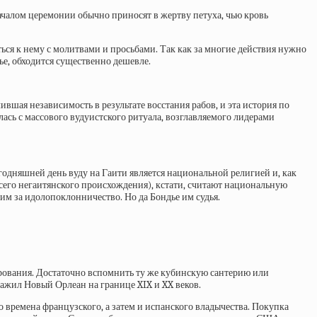
ачалом церемонии обычно приносят в жертву петуха, чью кровь
аться к нему с молитвами и просьбами. Так как за многие действия нужно
ье, обходится существенно дешевле.
вшая независимость в результате восстания рабов, и эта история по
лась с массового вудуистского ритуала, возглавляемого лидерами
егодняшней день вуду на Гаити является национальной религией и, как
 всего негаитянского происхождения), кстати, считают национальную
им за идолопоклонничество. Но да Бондье им судья.
верования. Достаточно вспомнить ту же кубинскую сантерию или
ажил Новый Орлеан на границе XIX и XX веков.
о времена французского, а затем и испанского владычества. Покупка