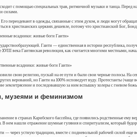
оисходит с помощью специальных трав, ритмичной музыки и танца. Перед н
ми силами.
а. Его переодевают в одежды, связанные с этим духом, и люди могут обращ
иться в христианских церквях дешевле, потому что христианский Бог, Бонд
енные всадники: живые боги Гаити»
осударствообразующей. Гаити — единственная в истории республика, получи
е XVIII века Гаитянская революция, как считается многими местными, нача
ственные всадники: живые боги Гаити»
развили свою религию, пускай на ее пути и были свои черные полосы. На с
 других верований, но Гаити на 100% исповедует вуду. Протестанты (чаще
ове землетрясение и последовавшую за ним вспышку холеры с гневом божь
м, музеями и феминизмом
транение в странах Карибского бассейна, где появились родственные ему 
ы. В нем нашли отражение шумные гуляния и спиритуализм, который будор
ити — через устную традицию, вместе с подневольной рабочей силой еще в