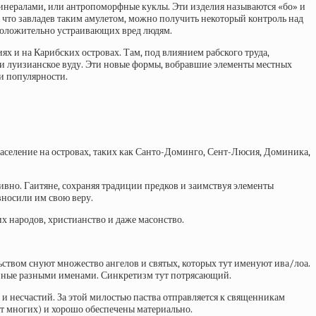
минералами, или антропоморфные куклы. Эти изделия называются «бо» и
, что завладев таким амулетом, можно получить некоторый контроль над
дположительно устраивающих вред людям.
ях и на Карибских островах. Там, под влиянием рабского труда,
 и луизианское вуду. Эти новые формы, вобравшие элементы местных
и популярности.
население на островах, таких как Санто-Доминго, Сент-Люсия, Доминика,
ивно. Гаитяне, сохраняя традиции предков и заимствуя элементы
вносили им свою веру.
х народов, христианство и даже масонство.
льством снуют множество ангелов и святых, которых тут именуют ива/лоа.
ванные разными именами. Синкретизм тут потрясающий.
 и несчастий. За этой милостью паства отправляется к священникам
от многих) и хорошо обеспечены материально.