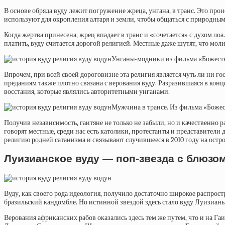
В основе обряда вуду лежит погружение жреца, унгана, в транс. Это пр
используют для окропления алтаря и земли, чтобы общаться с природны
Когда жертва принесена, жрец впадает в транс и «сочетается» с духом ло
платить, вуду считается дорогой религией. Местные даже шутят, что мол
Унганы-модники из фильма «Божеств
Впрочем, при всей своей дороговизне эта религия является чуть ли ни г
преданиям также плотно связана с верования вуду. Разразившаяся в конц
восстания, которые являлись авторитетными унганами.
Мужчина в трансе. Из фильма «Боже
Получив независимость, гаитяне не только не забыли, но и качественно 
говорят местные, среди нас есть католики, протестанты и представители
религию родней сатанизма и связывают случившееся в 2010 году на остр
Луизианское вуду
—
поп-звезда с блюзо
Вуду, как своего рода идеология, получило достаточно широкое распрос
бразильский кандомбле. Но истинной звездой здесь стало вуду Луизиан
Верования африканских рабов оказались здесь тем же путем, что и на Га