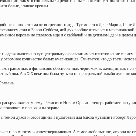
еволюции, так что социальные и религиозные брожения в этом штате бы
ти белые, а также креолы.
одобного синкретизма не встретишь нигде. Тут молятся Деве Марии, Папе
ерсонажем стал и Барон Суббота, чей дух вообще отсылает к мексиканской 
ременное верование сплелось еще и с каббалой и индуизмом, да и в целом 
с и одержимость, но тут центральную роль занимает изготовление талисма
рону огромное количество белых американцев. Считается, что до трети ис
олько грамотных и финансово обеспеченных чернокожих женщин, как не в 
етный лоа. А в XIX веке она была чуть ли не центральной мамбо луизинско
Орлеана
 раскручивать эту тему. Религия в Новом Орлеане теперь работает на тури
о появляясь в песнях и на экране.
ы темой духов и бесовщины, а культовый для блюза музыкант Роберт Лер
ожая и во многом жизнеутверждающая. А самое любопытное, что она не ста