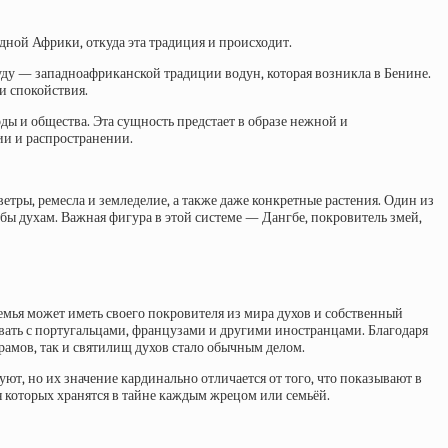
адной Африки, откуда эта традиция и происходит.
вуду — западноафриканской традиции водун, которая возникла в Бенине.
и спокойствия.
ды и общества. Эта сущность предстает в образе нежной и
ии и распространении.
етры, ремесла и земледелие, а также даже конкретные растения. Один из
бы духам. Важная фигура в этой системе — Дангбе, покровитель змей,
семья может иметь своего покровителя из мира духов и собственный
овать с португальцами, французами и другими иностранцами. Благодаря
рамов, так и святилищ духов стало обычным делом.
уют, но их значение кардинально отличается от того, что показывают в
ия которых хранятся в тайне каждым жрецом или семьёй.