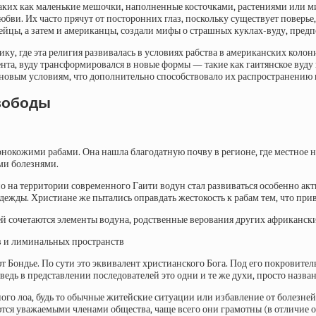
таких как маленькие мешочки, наполненные косточками, растениями или 
юбви. Их часто прячут от посторонних глаз, поскольку существует поверье
пейцы, а затем и американцы, создали мифы о страшных куклах-вуду, пре
, где эта религия развивалась в условиях рабства в американских колони
ента, вуду трансформировался в новые формы — такие как гаитянское вуду
новым условиям, что дополнительно способствовало их распространению 
свободы
ернокожими рабами. Она нашла благодатную почву в регионе, где местное 
ми болезнями.
о на территории современного Гаити водун стал развиваться особенно акт
дежды. Христиане же пытались оправдать жестокость к рабам тем, что при
ей сочетаются элементы водуна, родственные верования других африкански
в и лиминальных пространств
уют Бондье. По сути это эквивалент христианского Бога. Под его покровите
 ведь в представлении последователей это одни и те же духи, просто наз
ого лоа, будь то обычные житейские ситуации или избавление от болезней
ются уважаемыми членами общества, чаще всего они грамотны (в отличие 