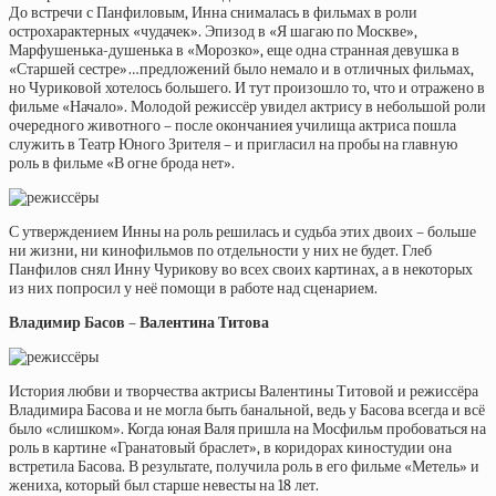
До встречи с Панфиловым, Инна снималась в фильмах в роли
острохарактерных «чудачек». Эпизод в «Я шагаю по Москве»,
Марфушенька-душенька в «Морозко», еще одна странная девушка в
«Старшей сестре»…предложений было немало и в отличных фильмах,
но Чуриковой хотелось большего. И тут произошло то, что и отражено в
фильме «Начало». Молодой режиссёр увидел актрису в небольшой роли
очередного животного – после окончаниея училища актриса пошла
служить в Театр Юного Зрителя – и пригласил на пробы на главную
роль в фильме «В огне брода нет».
С утверждением Инны на роль решилась и судьба этих двоих – больше
ни жизни, ни кинофильмов по отдельности у них не будет. Глеб
Панфилов снял Инну Чурикову во всех своих картинах, а в некоторых
из них попросил у неё помощи в работе над сценарием.
Владимир Басов – Валентина Титова
История любви и творчества актрисы Валентины Титовой и режиссёра
Владимира Басова и не могла быть банальной, ведь у Басова всегда и всё
было «слишком». Когда юная Валя пришла на Мосфильм пробоваться на
роль в картине «Гранатовый браслет», в коридорах киностудии она
встретила Басова. В результате, получила роль в его фильме «Метель» и
жениха, который был старше невесты на 18 лет.