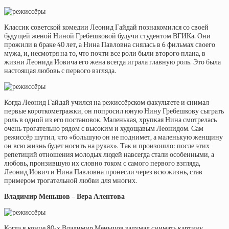
Классик советской комедии Леонид Гайдай познакомился со своей
будущей женой Ниной Гребешковой будучи студентом ВГИКа. Они
прожили в браке 40 лет, а Нина Павловна снялась в 6 фильмах своего
мужа, и, несмотря на то, что почти все роли были второго плана, в
жизни Леонида Иовича его жена всегда играла главную роль. Это была
настоящая любовь с первого взгляда.
Когда Леонид Гайдай учился на режиссёрском факультете и снимал
первые короткометражки, он попросил юную Нину Гребешкову сыграть
роль в одной из его постановок. Маленькая, хрупкая Нина смотрелась
очень трогательно рядом с высоким и худощавым Леонидом. Сам
режиссёр шутил, что «большую он не поднимет, а маленькую женщину
он всю жизнь будет носить на руках». Так и произошло: после этих
репетиций отношения молодых людей навсегда стали особенными, а
любовь, пронзившую их словно током с самого первого взгляда,
Леонид Иович и Нина Павловна пронесли через всю жизнь, став
примером трогательной любви для многих.
Владимир Меньшов – Вера Алентова
Когда в конце 80-х Владимир Меньшов задумал снимать картину