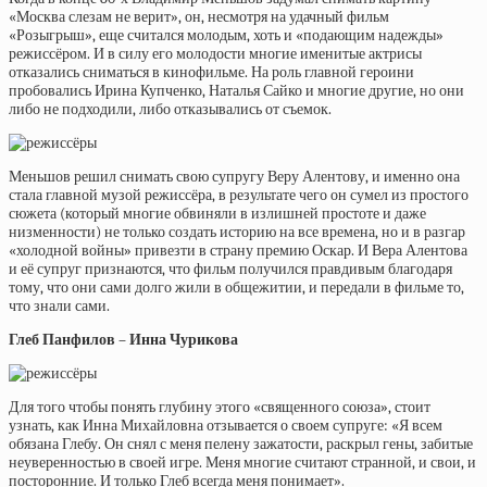
«Москва слезам не верит», он, несмотря на удачный фильм
«Розыгрыш», еще считался молодым, хоть и «подающим надежды»
режиссёром. И в силу его молодости многие именитые актрисы
отказались сниматься в кинофильме. На роль главной героини
пробовались Ирина Купченко, Наталья Сайко и многие другие, но они
либо не подходили, либо отказывались от съемок.
Меньшов решил снимать свою супругу Веру Алентову, и именно она
стала главной музой режиссёра, в результате чего он сумел из простого
сюжета (который многие обвиняли в излишней простоте и даже
низменности) не только создать историю на все времена, но и в разгар
«холодной войны» привезти в страну премию Оскар. И Вера Алентова
и её супруг признаются, что фильм получился правдивым благодаря
тому, что они сами долго жили в общежитии, и передали в фильме то,
что знали сами.
Глеб Панфилов – Инна Чурикова
Для того чтобы понять глубину этого «священного союза», стоит
узнать, как Инна Михайловна отзывается о своем супруге: «Я всем
обязана Глебу. Он снял с меня пелену зажатости, раскрыл гены, забитые
неуверенностью в своей игре. Меня многие считают странной, и свои, и
посторонние. И только Глеб всегда меня понимает».