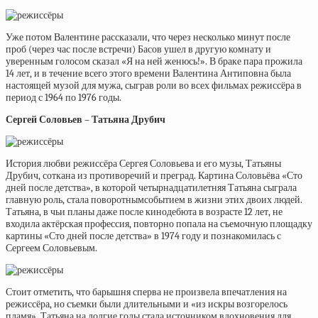
Уже потом Валентине рассказали, что через несколько минут после
проб (через час после встречи) Басов ушел в другую комнату и
уверенным голосом сказал «Я на ней женюсь!». В браке пара прожила
14 лет, и в течение всего этого времени Валентина Антиповна была
настоящей музой для мужа, сыграв роли во всех фильмах режиссёра в
период с 1964 по 1976 годы.
Сергей Соловьев – Татьяна Друбич
История любви режиссёра Сергея Соловьева и его музы, Татьяны
Друбич, соткана из противоречий и преград. Картина Соловьёва «Сто
дней после детства», в которой четырнадцатилетняя Татьяна сыграла
главную роль, стала поворотнымсобытием в жизни этих двоих людей.
Татьяна, в чьи планы даже после кинодебюта в возрасте 12 лет, не
входила актёрская профессия, повторно попала на съемочную площадку
картины «Сто дней после детства» в 1974 году и познакомилась с
Сергеем Соловьевым.
Стоит отметить, что барышня сперва не произвела впечатления на
режиссёра, но съемки были длительными и «из искры возгорелось
пламя». Татьяна на долгие годы стала источником вдохновения для