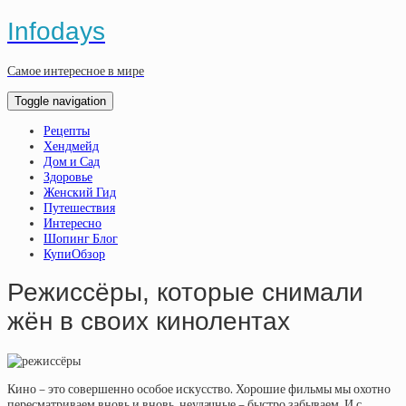
Infodays
Самое интересное в мире
Toggle navigation
Рецепты
Хендмейд
Дом и Сад
Здоровье
Женский Гид
Путешествия
Интересно
Шопинг Блог
КупиОбзор
Режиссёры, которые снимали
жён в своих кинолентах
Кино – это совершенно особое искусство. Хорошие фильмы мы охотно
пересматриваем вновь и вновь, неудачные – быстро забываем. И с