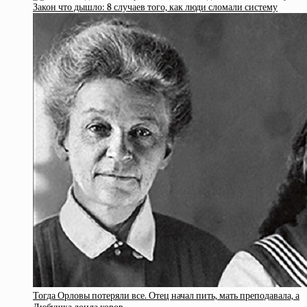
Закон что дышло: 8 случаев того, как люди сломали систему
Тогда Орловы потеряли все. Отец начал пить, мать преподавала, а