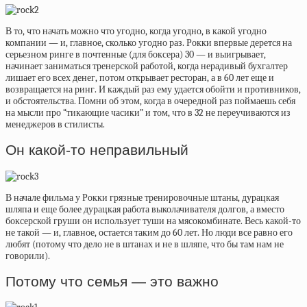
В то, что начать можно что угодно, когда угодно, в какой угодно
компании — и, главное, сколько угодно раз. Рокки впервые дерется на
серьезном ринге в почтенные (для боксера) 30 — и выигрывает,
начинает заниматься тренерской работой, когда нерадивый бухгалтер
лишает его всех денег, потом открывает ресторан, а в 60 лет еще и
возвращается на ринг. И каждый раз ему удается обойти и противников,
и обстоятельства. Помни об этом, когда в очередной раз поймаешь себя
на мысли про “тикающие часики” и том, что в 32 не переучиваются из
менеджеров в стилисты.
Он какой-то неправильный
В начале фильма у Рокки грязные тренировочные штаны, дурацкая
шляпа и еще более дурацкая работа выколачивателя долгов, а вместо
боксерской груши он использует туши на мясокомбинате. Весь какой-то
не такой — и, главное, остается таким до 60 лет. Но люди все равно его
любят (потому что дело не в штанах и не в шляпе, что бы там нам не
говорили).
Потому что семья — это важно