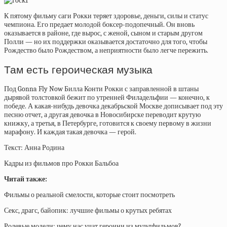
К пятому фильму саги Рокки теряет здоровье, деньги, силы и статус
чемпиона. Его предает молодой боксер-подопечный. Он вновь
оказывается в районе, где вырос, с женой, сыном и старым другом
Полли — но их поддержки оказывается достаточно для того, чтобы
Рождество было Рождеством, а неприятности было легче пережить.
Там есть героическая музыка
Под Gonna Fly Now Билла Конти Рокки с заправленной в штаны
дырявой толстовкой бежит по утренней Филадельфии — конечно, к
победе. А какая-нибудь девочка декабрьской Москве дописывает под эту
песню отчет, а другая девочка в Новосибирске переводит крутую
книжку, а третья, в Петербурге, готовится к своему первому в жизни
марафону. И каждая такая девочка — герой.
Текст: Анна Родина
Кадры из фильмов про Рокки Бальбоа
Читай также:
Фильмы о реальной смелости, которые стоит посмотреть
Секс, драгс, байопик: лучшие фильмы о крутых ребятах
Ролевые модели: чему нас учат героини из мультфильмов?