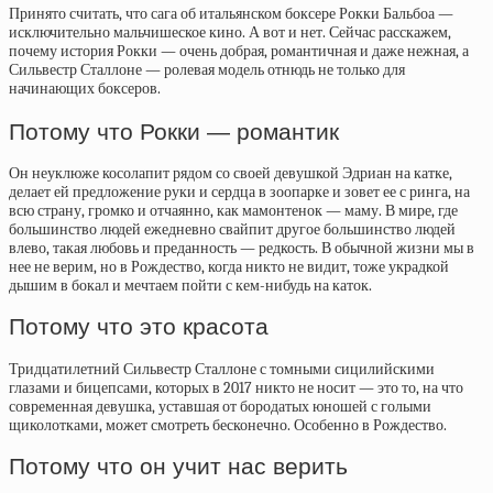
Принято считать, что сага об итальянском боксере Рокки Бальбоа —
исключительно мальчишеское кино. А вот и нет. Сейчас расскажем,
почему история Рокки — очень добрая, романтичная и даже нежная, а
Сильвестр Сталлоне — ролевая модель отнюдь не только для
начинающих боксеров.
Потому что Рокки — романтик
Он неуклюже косолапит рядом со своей девушкой Эдриан на катке,
делает ей предложение руки и сердца в зоопарке и зовет ее с ринга, на
всю страну, громко и отчаянно, как мамонтенок — маму. В мире, где
большинство людей ежедневно свайпит другое большинство людей
влево, такая любовь и преданность — редкость. В обычной жизни мы в
нее не верим, но в Рождество, когда никто не видит, тоже украдкой
дышим в бокал и мечтаем пойти с кем-нибудь на каток.
Потому что это красота
Тридцатилетний Сильвестр Сталлоне с томными сицилийскими
глазами и бицепсами, которых в 2017 никто не носит — это то, на что
современная девушка, уставшая от бородатых юношей с голыми
щиколотками, может смотреть бесконечно. Особенно в Рождество.
Потому что он учит нас верить