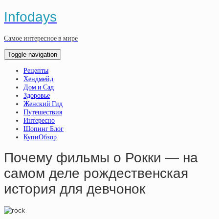
Infodays
Самое интересное в мире
Toggle navigation
Рецепты
Хендмейд
Дом и Сад
Здоровье
Женский Гид
Путешествия
Интересно
Шопинг Блог
КупиОбзор
Почему фильмы о Рокки — на
самом деле рождественская
история для девчонок