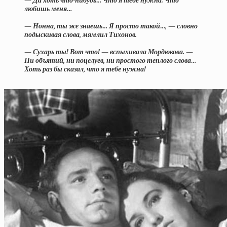
— Да хоть что-нибудь… Что я тебе нужна. Что
любишь меня…
— Нонна, ты же знаешь… Я просто такой…, — словно
подыскивая слова, мямлил Тихонов.
— Сухарь ты! Вот что! — вспыхивала Мордюкова. —
Ни объятий, ни поцелуев, ни простого теплого слова…
Хоть раз бы сказал, что я тебе нужна!