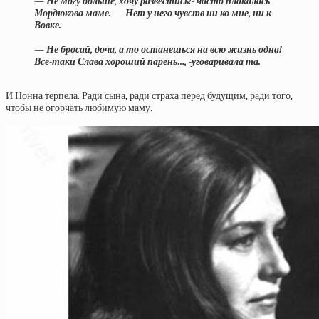
— Не могу больше, хочу развестись!- часто плакалась
Мордюкова маме. — Нет у него чувств ни ко мне, ни к
Вовке.
— Не бросай, доча, а то останешься на всю жизнь одна!
Все-таки Слава хороший парень…, -уговаривала та.
И Нонна терпела. Ради сына, ради страха перед будущим, ради того,
чтобы не огорчать любимую маму.