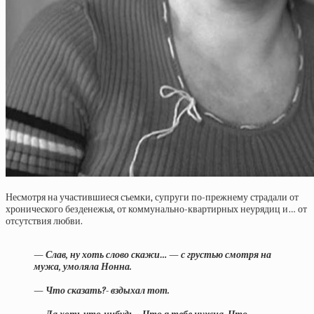
Несмотря на участившиеся съемки, супруги по-прежнему страдали от
хронического безденежья, от коммунально-квартирных неурядиц и… от
отсутствия любви.
— Слав, ну хоть слово скажи… — с грустью смотря на
мужа, умоляла Нонна.
— Что сказать?- вздыхал тот.