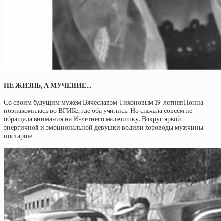
НЕ ЖИЗНЬ, А МУЧЕНИЕ…
Со своим будущим мужем Вячеславом Тихоновым 19-летняя Нонна
познакомилась во ВГИКе, где оба учились. Но сначала совсем не
обращала внимания на 16-летнего мальчишку. Вокруг яркой,
энергичной и эмоциональной девушки водили хороводы мужчины
постарше.