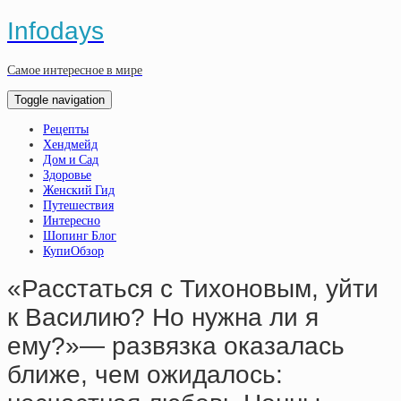
Infodays
Самое интересное в мире
Toggle navigation
Рецепты
Хендмейд
Дом и Сад
Здоровье
Женский Гид
Путешествия
Интересно
Шопинг Блог
КупиОбзор
«Расстаться с Тихоновым, уйти
к Василию? Но нужна ли я
ему?»— развязка оказалась
ближе, чем ожидалось: