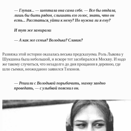
— Глупая… — шептала она сама себе. — Все бы отдала,
лишь бы быть рядом, слышать его голос, знать, что он
есть… Расстаться, уйти к нему? Но нужна ли я ему?
И тут же замирала:
— А как же семья? Володька? Славик?
Развязка этой истории оказалась весьма предсказуема. Роль Лыкова у
Шукшина была небольшой, и вскоре тот засобирался в Москву. И надо
же такому случиться, что незадолго до дня прощания в деревню, где
шли съемки, неожиданно заявился Тихонов.
— Решили с Володькой порыбачить, мамку заодно
проведать, — с улыбкой пояснил он.