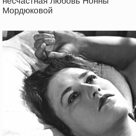
несчастная любовь Нонны
Мордюковой