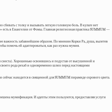
 сбивать с толку и вызывать легкую головную боль. В культе нет
е» есть в Евангелии от Фомы. Главная религиозная практика
SUMMUM
—
 ее важность забавнейшим образом. По мнению Корки Ра, душа, вылетев
тобы помочь ей адаптироваться, как раз нужна мумия.
гкая сиеста). Хорошенько освоившись и подустав от высушенной и
о своего рода рехаб и одновременно шлюз перед настоящими
о и сейчас находится в священной для SUMMUM пирамиде охрового цвета.
решена мумификация. И адепты этим пользуются, предоставляя услуги