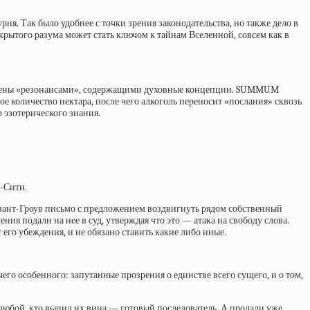
ня. Так было удобнее с точки зрения законодательства, но также дело в
рытого разума может стать ключом к тайнам Вселенной, совсем как в
полнены «резонансами», содержащими духовные концепции. SUMMUM
ое количество нектара, после чего алкоголь переносит «послания» сквозь
 эзотерического знания.
к-Сити.
зант-Гроув письмо с предложением воздвигнуть рядом собственный
ния подали на нее в суд, утверждая что это — атака на свободу слова.
его убеждения, и не обязано ставить какие либо иные.
его особенного: запутанные прозрения о единстве всего сущего, и о том,
 любой, кто выпил их вина — готовый последователь. А продали уже