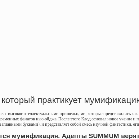
который практикует мумификацию
лся с высокоинтеллектуальными пришельцами, которые представились как
временных фанатов нью-эйджа. После этого Клод основал новое учение и 
главными буквами), и представляет собой смесь научной фантастики, ег
тся мумификация. Адепты SUMMUM верят,