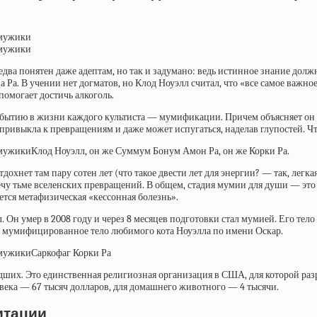
ва понятен даже адептам, но так и задумано: ведь истинное знание должно
а Ра. В учении нет догматов, но Клод Ноуэлл считал, что «все самое важно
помогает достичь алкоголь.
событию в жизни каждого культиста — мумификации. Причем объясняет он
е привыкла к превращениям и даже может испугаться, наделав глупостей. Ч
Клод Ноуэлл, он же Суммум Бонум Амон Ра, он же Корки Ра.
отдохнет там пару сотен лет (что такое двести лет для энергии? — так, ле
тречу тьме вселенских превращений. В общем, стадия мумии для души — эт
ется метафизическая
«кессонная болезнь».
 Он умер в 2008 году и через 8 месяцев подготовки стал мумией. Его тел
тся мумифицированное тело любимого кота Ноуэлла по имени Оскар.
Саркофаг Корки Ра
дших. Это единственная религиозная организация в США, для которой раз
ека — 67 тысяч долларов, для домашнего животного — 4 тысячи.
итации