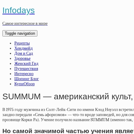
Infodays
Самое интересное в мире
Toggle navigation
Рецепты
Хендмейд
Дом и Сад
Здоровье
Женский Гид
Путешествия
Интересно
Шопинг Блог
КупиОбзор
SUMMUM — американский культ, 
В 1975 году мужчина из Солт-Лейк-Сити по имени Клод Ноуэлл встрети
заодно передали «Семь афоризмов» — что-то вроде заповедей, но для со
прозвище Корки Ра). Учение получило название SUMMUM (именно так, за
Но самой значимой частью учения являе