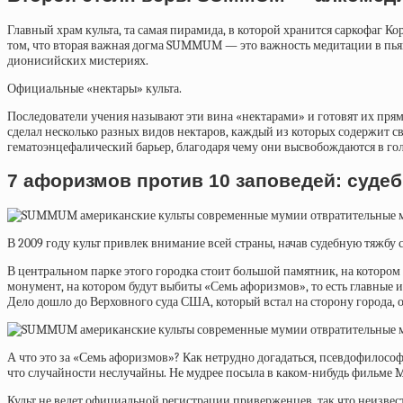
Главный храм культа, та самая пирамида, в которой хранится саркофаг К
том, что вторая важная догма SUMMUM — это важность медитации в пьяно
дионисийских мистериях.
Официальные «нектары» культа.
Последователи учения называют эти вина «нектарами» и готовят их пр
сделал несколько разных видов нектаров, каждый из которых содержит св
гематоэнцефалический барьер, благодаря чему они высвобождаются в го
7 афоризмов против 10 заповедей: суде
В 2009 году культ привлек внимание всей страны, начав судебную тяжбу 
В центральном парке этого городка стоит большой памятник, на котор
монумент, на котором будут выбиты «Семь афоризмов», то есть главные ид
Дело дошло до Верховного суда США, который встал на сторону города, о
А что это за «Семь афоризмов»? Как нетрудно догадаться, псевдофилосо
что случайности неслучайны. Не мудрее посыла в каком-нибудь фильме M
Культ не ведет официальной регистрации приверженцев, так что неизвес