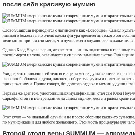
после себя красивую мумию
Слово Summum переводится с латинского как «Всеобщее». Смысл культа ед
никакого божества, но очень важна фигура древнеегипетского бога солнц
медитация, причем считается, что лучше всего «духовного психокинеза» 
Однако
Клод Ноуэлл
верил, что все это — лишь подготовка к главному 
после смерти из тела, оказывается в сильном замешательстве. Она еще н
Увидев, что привычное ей тело все еще на месте, душа вернется в него и 
пассивной оболочки, душа, наконец, соберется с духом и полетит на вс
приключениями. Проще говоря, без долгого отдыха в мумии у души начн
Первым же адептом, удостоившимся мумификации, стал сам Клод Ноуэлл.
Саркофаг стоит в центре здания на самом видном месте, а рядом храни
Этот культ — уникальный случай и не просто сборище каких-то сумасше
по мумификации для любого желающего. Стоимость процедуры для челов
Второй столп веры SUMMUM — алкомед