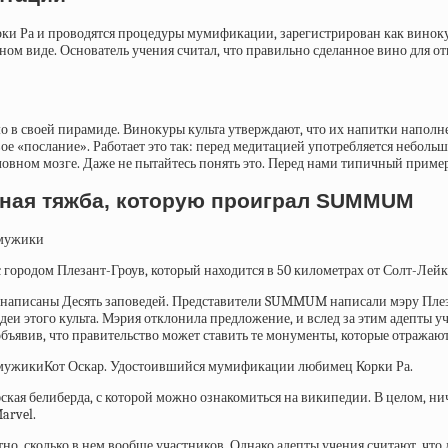
орки Ра и проводятся процедуры мумификации, зарегистрирован как винокур
м виде. Основатель учения считал, что правильно сделанное вино для отк
ямо в своей пирамиде. Винокуры культа утверждают, что их напитки на
ое «послание». Работает это так: перед медитацией употребляется небольш
ловном мозге. Даже не пытайтесь понять это. Перед нами типичный пример
бная тяжба, которую проиграл SUMMUM
с городом Плезант-Гроув, который находится в 50 километрах от Солт-Лей
ом написаны Десять заповедей. Представители SUMMUM написали мэру Пле
еи этого культа. Мэрия отклонила предложение, и вслед за этим адепты уче
бъявив, что правительство может ставить те монументы, которые отражают 
Кот Оскар. Удостоившийся мумификации любимец Корки Ра.
фская белиберда, с которой можно ознакомиться
на википедии. В целом, нич
arvel.
тно, сколько в нем вообще участников. Однако адепты учения считают, что