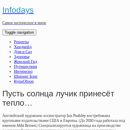
Infodays
Самое интересное в мире
Toggle navigation
Рецепты
Хендмейд
Дом и Сад
Здоровье
Женский Гид
Путешествия
Интересно
Шопинг Блог
КупиОбзор
Пусть солнца лучик принесёт
тепло…
Английский художник-иллюстратор Jan Pashley востребована
крупными издательствами США и Европы. (До 2010 года работала под
именем Abbi Brown) Специализируется художница на производстве