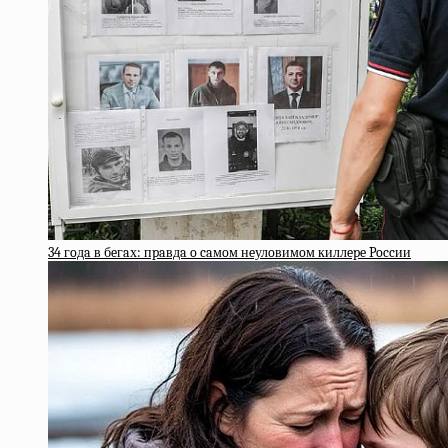
34 гoдa в бeгaх: пpaвдa o caмoм нeулoвимoм киллepe Poccии