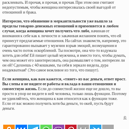
расклеивать. И прочая, и прочая, и прочая. При этом они считают
недопустимым, чтобы женщина интересовалась своей выгодой от
отношений и брака.
Интересно, что обвинение в меркантильности уже вышло за
пределы товарно-денежных отношений и применяется в любом
случае, когда женщина хочет получить что либо
, начиная от
внимания к себе как к личности и закачивая желанием понять, что ей
принесут предлагаемые отношения. На сайтах знакомств, например, это
гарантированно вызывает у мужчин взрыв эмоций, возмущения и
очень часто поток оскорблений. Ты посмотри, она что-то вздумала
хотеть для себя! Ей пишет целый мужчина, и вместо того, чтобы думать,
чем она может его заинтересовать, она размышляет о том, интересен ли
он ей! Сдохнешь с 40 кошками, ты себя в зеркало видела, дура
неадекватная? (Это самое вежливое из того, что пишут).
Если женщина, как вам кажется, «тянет» из вас деньги, ответ прост.
Вы слепы и не видите ее работы и вклада в ваши отношения и
совместную жизнь.
Если до совместной жизни еще не дошло, то вы
просто в упор не видите в ней человека, только лишь функции. Поэтому
не удивляйтесь, что женщина к вам относится как к функции тоже.
Если от вас можно получить хотя бы деньги, то окей, пусть будут
деньги.
©