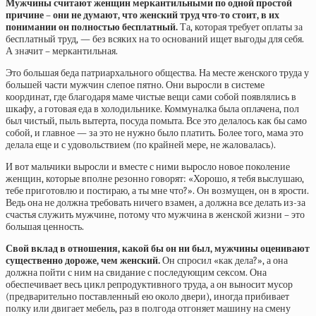
Мужчины считают женщин меркантильными по одной простой
причине – они не думают, что женский труд что-то стоит, в их
понимании он полностью бесплатный.
Та, которая требует оплаты за
бесплатный труд, — без всяких на то оснований ищет выгоды для себя.
А значит – меркантильная.
Это большая беда патриархального общества. На месте женского труда у
большей части мужчин слепое пятно. Они выросли в системе
координат, где благодаря маме чистые вещи сами собой появлялись в
шкафу, а готовая еда в холодильнике. Коммуналка была оплачена, пол
был чистый, пыль вытерта, посуда помыта. Все это делалось как бы само
собой, и главное — за это не нужно было платить. Более того, мама это
делала еще и с удовольствием (по крайней мере, не жаловалась).
И вот мальчики выросли и вместе с ними выросло новое поколение
женщин, которые вполне резонно говорят: «Хорошо, я тебя выслушаю,
тебе приготовлю и постираю, а ты мне что?». Он возмущен, он в ярости.
Ведь она не должна требовать ничего взамен, а должна все делать из-за
счастья служить мужчине, потому что мужчина в женской жизни – это
большая ценность.
Свой вклад в
отношения, какой бы он ни был, мужчины оценивают
существенно дороже, чем женский.
Он спросил «как дела?», а она
должна пойти с ним на свидание с последующим сексом. Она
обеспечивает весь цикл репродуктивного труда, а он выносит мусор
(предварительно поставленный ею около двери), иногда прибивает
полку или двигает мебель, раз в полгода отгоняет машину на смену