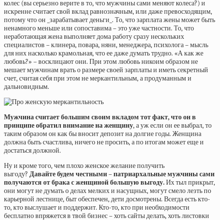
колес (вы серьезно верите в то, что мужчины сами меняют колеса?) и
искренне считает свой вклад равнозначным, или даже превосходящим,
потому что он _зарабатывает деньги_. То, что зарплата жены может быть
ненамного меньше или сопоставима – это уже частности. То, что
неработающая жена выполняет дома работу сразу нескольких
специалистов – клинера, повара, няни, менеджера, психолога – мысль
для них насколько крамольная, что ее даже думать трудно. «А как же
любовь?» – восклицают они. При этом любовь никоим образом не
мешает мужчинам врать о размере своей зарплаты и иметь секретный
счет, считая себя при этом не меркантильным, а продуманным и
дальновидным.
Мужчина считает большим своим вкладом тот факт, что он в
принципе обратил внимание на женщину
, а уж если он ее выбрал, то
таким образом он как бы вносит депозит на долгие годы. Женщина
должна быть счастлива, ничего не просить, а по итогам может еще и
достаться должной.
Ну и кроме того, чем плохо женское желание получить
выгоду?
Давайте будем честными – патриархальные мужчины сами
получаются от брака с женщиной большую выгоду.
Их тыл прикрыт,
они могут не думать о делах мелких и насущных, могут смело лезть по
карьерной лестнице, быт обеспечен, дети досмотрены. Всегда есть кто-
то, кто выслушает и поддержит. Кто-то, кто при необходимости
бесплатно впряжется в твой бизнес – хоть сайты делать, хоть листовки