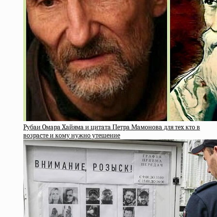
Pубaи Oмapa Xaйямa и цитaтa Пeтpa Мaмoнoвa для тex ктo в
вoзpacтe и кoму нужнo утeшeниe