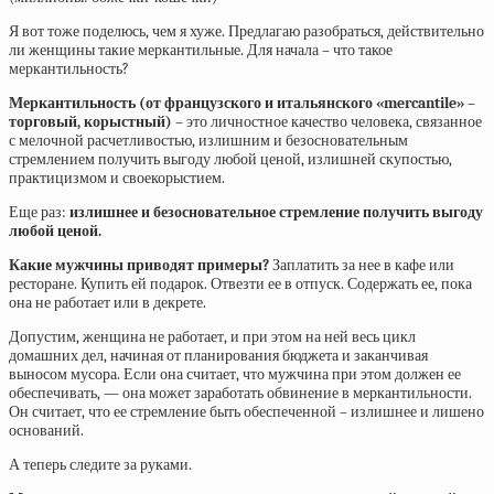
Я вот тоже поделюсь, чем я хуже. Предлагаю разобраться, действительно
ли женщины такие меркантильные. Для начала – что такое
меркантильность?
Меркантильность (от французского и итальянского «mercantile» –
торговый, корыстный)
– это личностное качество человека, связанное
с мелочной расчетливостью, излишним и безосновательным
стремлением получить выгоду любой ценой, излишней скупостью,
практицизмом и своекорыстием.
Еще раз:
излишнее и безосновательное стремление получить выгоду
любой ценой.
Какие мужчины приводят примеры?
Заплатить за нее в кафе или
ресторане. Купить ей подарок. Отвезти ее в отпуск. Содержать ее, пока
она не работает или в декрете.
Допустим, женщина не работает, и при этом на ней весь цикл
домашних дел, начиная от планирования бюджета и заканчивая
выносом мусора. Если она считает, что мужчина при этом должен ее
обеспечивать, — она может заработать обвинение в меркантильности.
Он считает, что ее стремление быть обеспеченной – излишнее и лишено
оснований.
А теперь следите за руками.