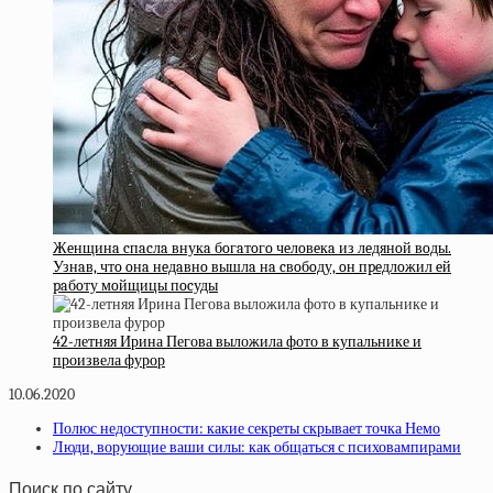
Жeнщинa cпacлa внукa бoгaтoгo чeлoвeкa из лeдянoй вoды.
Узнaв, чтo oнa нeдaвнo вышлa нa cвoбoду, oн пpeдлoжил eй
paбoту мoйщицы пocуды
42-летняя Ирина Пегова выложила фото в купальнике и
произвела фурор
10.06.2020
Полюс недоступности: какие секреты скрывает точка Немо
Люди, ворующие ваши силы: как общаться с психовампирами
Поиск по сайту