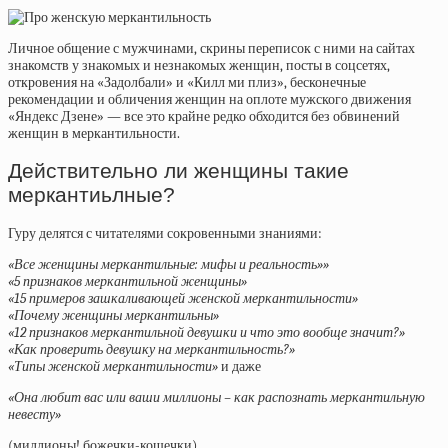
Личное общение с мужчинами, скрины переписок с ними на сайтах
знакомств у знакомых и незнакомых женщин, посты в соцсетях,
откровения на «Задолбали» и «Килл ми плиз», бесконечные
рекомендации и обличения женщин на оплоте мужского движения
«Яндекс Дзене» — все это крайне редко обходится без обвинений
женщин в меркантильности.
Действительно ли женщины такие
меркантиьлные?
Гуру делятся с читателями сокровенными знаниями:
«Все женщины меркантильные: мифы и реальность»»
«5 признаков меркантильной женщины»
«15 примеров зашкаливающей женской меркантильности»
«Почему женщины меркантильны»
«12 признаков меркантильной девушки и что это вообще значит?»
«Как проверить девушку на меркантильность?»
«Типы женской меркантильности»
и даже
«Она любит вас или ваши миллионы – как распознать меркантильную
невесту»
(миллионы! божечки-кошечки)