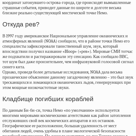
координат затонувшего острова-города, где происходят вымышленные
страшные события, приводит данные по широте и долготе весьма
близкие реально существующей мистической точке Немо.
Откуда рев?
В 1997 году американское Национальное управление океанических и
атмосферных явлений (NOAA) сообщило, что в районе точки Немо его
специалисты зафиксировали таинственный шум, звук, который
впоследствии получил название «Bloop» («рев»). Мировые СМИ тотчас
же подхватили и растиражировали эту сенсацию. Как сообщало ВВС,
тот шум был даже пронзительнее, чем инфразвуковой голосовой сигнал
синего кита.
Однако, проведя более детальные исследования, NOAA дала весьма
прозаические объяснение данному загадочному явлению – это был звук
трескающихся и ломающихся океанических льдов, генерирующих при
этом мощные низкочастотные звуки.
Кладбище погибших кораблей
По данным Би-би-си, точка Немо «по умолчанию» используется
многими мировыми космическими агентствами как район затопления
отслуживших свой век космических аппаратов и их останков.
Географическое ее расположение, большая удаленность от мест
обитания людей, очень удобны в плане экологической безопасности