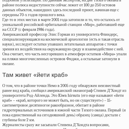
подобной утилизации. По данным экспертов, на дне Тихого океана в
районе полюса недоступности сейчас лежит от 100 до 250 остовов
данных объектов, нашедших здесь последний приют, начиная еще с
середины 70-х годов прошлого века.
Где-то в этих местах в марте 2001 года затопили и то, что осталось от
уникальной российской орбитальной станции «Мир», работавшей еще
на СССР (с февраля 1986 года).
Американский профессор Элис Горман из университета Флиндерс,
специализирующаяся на космической археологии (есть и такая отрасль
науки), исследует остатки упавших летательных аппаратов с точки
зрения их воздействия на окружающую среду и взаимодействие с ней.
Она считает, что часть несгоревших в атмосфере остатков «Мира» упали
на пляжи многочисленных островов Фиджи, а остальные затонули в
океане.
Там живет «йети краб»
О том, что в районе точки Немо в 2005 году обнаружен неизвестный
ранее вид краба, сообщил американский океанограф Стивен Д’Хондт из
университета Род-Айленда. Это Kiwa hirsuta (его еще называют «йети
краб» – «краб, которого не может быть, но он существует») – 15-
сантиметровое десятиногое ракообразное, обитает в районе
гидротермальных источников в южной части Тихого океана. Первый (и
пока единственный на сегодняшний день) образец (самца) достали с
глубины боле 2 км.
Журналисты сразу же засыпали Стивена Д’Хондта вопросами,