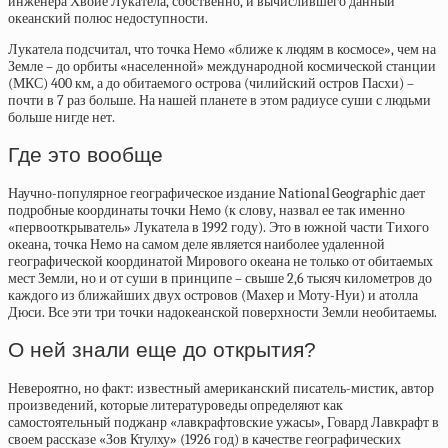
инженера Хвойе Лукатела, собственно, и вычислившего данный
океанский полюс недоступности.
Лукатела подсчитал, что точка Немо «ближе к людям в космосе», чем на
Земле – до орбиты «населенной» международной космической станции
(МКС) 400 км, а до обитаемого острова (чилийский остров Пасхи) –
почти в 7 раз больше. На нашей планете в этом радиусе суши с людьми
больше нигде нет.
Где это вообще
Научно-популярное географическое издание National Geographic дает
подробные координаты точки Немо (к слову, назвал ее так именно
«первооткрыватель» Лукатела в 1992 году). Это в южной части Тихого
океана, точка Немо на самом деле является наиболее удаленной
географической координатой Мирового океана не только от обитаемых
мест Земли, но и от суши в принципе – свыше 2,6 тысяч километров до
каждого из ближайших двух островов (Махер и Моту-Нуи) и атолла
Дюси. Все эти три точки надокеанской поверхности Земли необитаемы.
О ней знали еще до открытия?
Невероятно, но факт: известный американский писатель-мистик, автор
произведений, которые литературоведы определяют как
самостоятельный поджанр «лавкрафтовские ужасы», Говард Лавкрафт в
своем рассказе «Зов Ктулху» (1926 год) в качестве географических