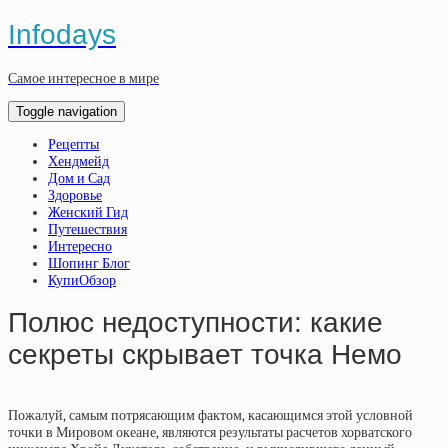
Infodays
Самое интересное в мире
Toggle navigation
Рецепты
Хендмейд
Дом и Сад
Здоровье
Женский Гид
Путешествия
Интересно
Шопинг Блог
КупиОбзор
Полюс недоступности: какие
секреты скрывает точка Немо
Пожалуй, самым потрясающим фактом, касающимся этой условной
точки в Мировом океане, являются результаты расчетов хорватского