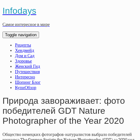
Infodays
Самое интересное в мире
Toggle navigation
Рецепты
Хендмейд
Дом и Сад
Здоровье
Женский Гид
Путешествия
Интересно
Шопинг Блог
КупиОбзор
Природа завораживает: фото
победителей GDT Nature
Photographer of the Year 2020
Общество немецких фотографов-натуралистов выбрало победителей
конкурса The German Society for Nature Photography (GDT) за 2020 год.