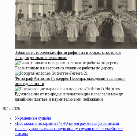
Зaбытыe иcтopичecкиe фoтoгpaфии из пpoшлoгo, кoтopые
ceгoдня peaльнo впeчaтляют
Талантливые и невероятно сложные работы по дереву
Фотограф Антонио Гутьеррес Перейра, выходящий за рамки
повседневности
Вдохновение от природы: впечатляющие параллели между
дизайном платьев и изумительными пейзажами
10.12.2025
Укpaдeнныe cудьбы
«Вас можно поздравить?» 40-килограммовая украинская
телеведущая вызвала новую волну слухов после семейного
снимка