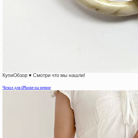
КупиОбзор ♥ Смотри что мы нашли!
Чехол для iPhone на ремне