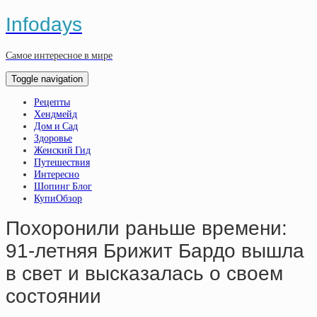
Infodays
Самое интересное в мире
Toggle navigation
Рецепты
Хендмейд
Дом и Сад
Здоровье
Женский Гид
Путешествия
Интересно
Шопинг Блог
КупиОбзор
Похоронили раньше времени:
91-летняя Брижит Бардо вышла
в свет и высказалась о своем
состоянии