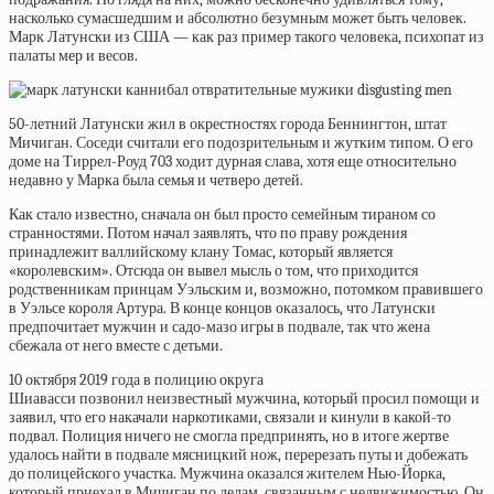
насколько сумасшедшим и абсолютно безумным может быть человек.
Марк Латунски из США — как раз пример такого человека, психопат из
палаты мер и весов.
50-летний Латунски жил в окрестностях города Беннингтон, штат
Мичиган. Соседи считали его подозрительным и жутким типом. О его
доме на Тиррел-Роуд 703 ходит дурная слава, хотя еще относительно
недавно у Марка была семья и четверо детей.
Как стало известно, сначала он был просто семейным тираном со
странностями. Потом начал заявлять, что по праву рождения
принадлежит валлийскому клану Томас, который является
«королевским». Отсюда он вывел мысль о том, что приходится
родственникам принцам Уэльским и, возможно, потомком правившего
в Уэльсе короля Артура. В конце концов оказалось, что Латунски
предпочитает мужчин и садо-мазо игры в подвале, так что жена
сбежала от него вместе с детьми.
10 октября 2019 года в полицию округа
Шиавасси
позвонил
неизвестный мужчина, который просил помощи и
заявил, что его накачали наркотиками, связали и кинули в какой-то
подвал. Полиция ничего не смогла предпринять, но в итоге жертве
удалось найти в подвале мясницкий нож, перерезать путы и добежать
до полицейского участка. Мужчина оказался жителем Нью-Йорка,
который приехал в Мичиган по делам, связанным с недвижимостью. Он