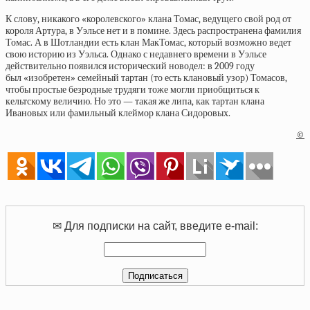
К слову, никакого «королевского» клана Томас, ведущего свой род от
короля Артура, в Уэльсе нет и в помине. Здесь распространена
фамилия
Томас. А в Шотландии есть клан МакТомас, который возможно ведет
свою историю из Уэльса. Однако с недавнего времени в Уэльсе
действительно появился исторический новодел: в 2009 году
был
«изобретен»
семейный тартан (то есть клановый узор) Томасов,
чтобы простые безродные трудяги тоже могли приобщиться к
кельтскому величию. Но это — такая же липа, как тартан клана
Ивановых или фамильный клеймор клана Сидоровых.
©
✉ Для подписки на сайт, введите e-mail: