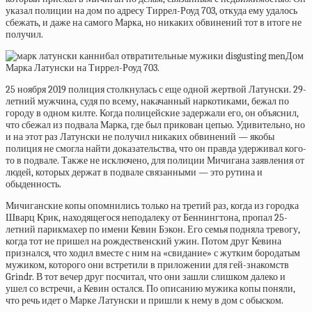
указал полиции на дом по адресу Тиррел-Роуд 703, откуда ему удалось
сбежать, и даже на самого Марка, но никаких обвинений тот в итоге не
получил.
Дом
Марка Латунски на Тиррел-Роуд 703.
25 ноября 2019 полиция столкнулась с еще одной жертвой Латунски. 29-
летний мужчина, судя по всему, накачанный наркотиками, бежал по
городу в одном килте. Когда полицейские задержали его, он объяснил,
что сбежал из подвала Марка, где был прикован цепью. Удивительно, но
и на этот раз Латунски не получил никаких обвинений — якобы
полиция не смогла найти доказательства, что он правда удерживал кого-
то в подвале. Также не исключено, для полиции Мичигана заявления от
людей, которых держат в подвале связанными — это рутина и
обыденность.
Мичиганские копы опомнились только на третий раз, когда из городка
Шварц Крик, находящегося неподалеку от Беннингтона, пропал 25-
летний парикмахер по имени Кевин Бэкон. Его семья подняла тревогу,
когда тот не пришел на рождественский ужин. Потом друг Кевина
признался, что ходил вместе с ним на «свидание» с жутким бородатым
мужиком, которого они встретили в приложении для гей-знакомств
Grindr. В тот вечер друг посчитал, что они зашли слишком далеко и
ушел со встречи, а Кевин остался. По описанию мужика копы поняли,
что речь идет о Марке Латунски и пришли к нему в дом с обыском.