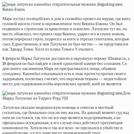
Кевин Бэкон.
Марк пустил полицейских в дом и спокойно провел на чердак, где вниз
головой висело голое и окровавленное тело Кевина Бэкона. Он был
подвешен к стропилам за щиколотки и оскоплен. Латунски тут же, на
месте, объяснил, что привел сюда Кевина, ударил его в спину ножом,
потом перерезал горло, подвесил за ноги и отрезал гениталии, которые
съел. Единственное, в чем Латунски не был честен — он представился
как Эдвард Томас Хилл из клана Томаса Уэльского.
8 февраля Марка Латунски доставили в окружную тюрьму Шиавасси, а
18 февраля он был найден в своей одиночной камере без сознания. Со
дня своего заключения Марк не притрагивался к пище,
объявив
голодовку. Каннибал отказывался есть в знак протеста против своего
задержания, поскольку считает, что окружная тюрьма — недостойное
место для содержания особы королевских кровей, коей он является.
Дом
Марка Латунски на Тиррел-Роуд 703.
Латунски оказали медицинскую помощь и отвезли в местный
госпиталь, где буквально спасли ему жизнь. На данный момент суд над
ним не состоялся, так что он все еще является подозреваемым, а не
официально осужденным; в его случае пока действует презумпция
невиновности. Хотя всем и так все ясно: он признался в убийстве и
каннибализме, а в его доме висел окровавленный труп.