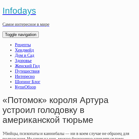
Infodays
Самое интересное в мире
Toggle navigation
Рецепты
Хендмейд
Дом и Сад
Здоровье
Женский Гид
Путешествия
Интересно
Шопинг Блог
КупиОбзор
«Потомок» короля Артура
устроил голодовку в
американской тюрьме
Убийцы, психопаты и каннибалы — ни в коем случае не образец для
подражания. Но глядя на них, можно бесконечно удивляться тому,