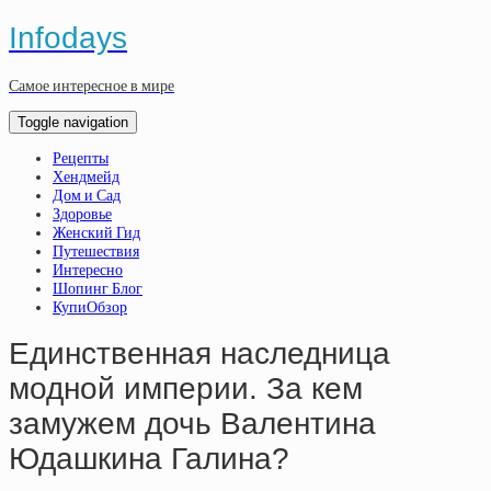
Infodays
Самое интересное в мире
Toggle navigation
Рецепты
Хендмейд
Дом и Сад
Здоровье
Женский Гид
Путешествия
Интересно
Шопинг Блог
КупиОбзор
Единственная наследница
модной империи. За кем
замужем дочь Валентина
Юдашкина Галина?