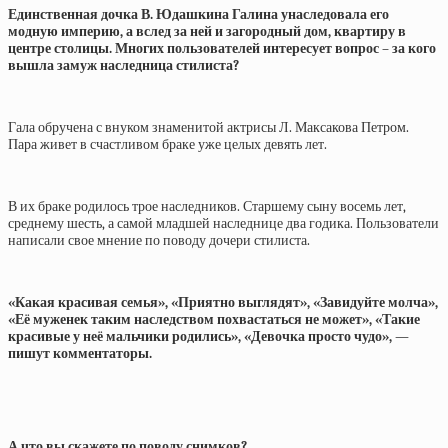
Единственная дочка В. Юдашкина Галина унаследовала его
модную империю, а вслед за ней и загородный дом, квартиру в
центре столицы. Многих пользователей интересует вопрос – за кого
вышла замуж наследница стилиста?
Гала обручена с внуком знаменитой актрисы Л. Максакова Петром.
Пара живет в счастливом браке уже целых девять лет.
В их браке родилось трое наследников. Старшему сыну восемь лет,
среднему шесть, а самой младшей наследнице два годика. Пользователи
написали свое мнение по поводу дочери стилиста.
«Какая красивая семья», «Приятно выглядят», «Завидуйте молча»,
«Её муженек таким наследством похвастаться не может», «Такие
красивые у неё мальчики родились», «Девочка просто чудо», —
пишут комментаторы.
А что вы скажете по поводу снимков?