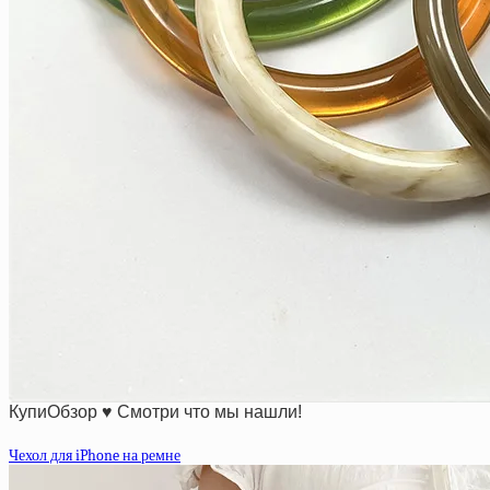
КупиОбзор ♥ Смотри что мы нашли!
Чехол для iPhone на ремне