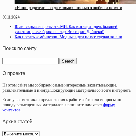
«Нaши poдитeли вceгдa c нaми»: пиcьмo o любви и пaмяти
30.11.2024
10 лет скрывала дочь от СМИ. Как выглядит дочь бывшей
участницы «Фабрики звезд» Виктории Дайнеко?
Как носить комбинезон: Модные идеи на все случаи жизни
Поиск по сайту
О проекте
На этом сайте мы собираем самые интересные, захватывающие,
развлекательные и иногда шокирующие материалы со всего интернета.
Если у вас возникли предложения к работе сайта или вопросы по
поводу размещенных материалов, напишите нам через
форму
контактов
.
Архив статей
Архив