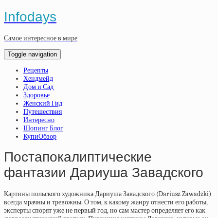
Infodays
Самое интересное в мире
Toggle navigation
Рецепты
Хендмейд
Дом и Сад
Здоровье
Женский Гид
Путешествия
Интересно
Шопинг Блог
КупиОбзор
Постапокалиптические
фантазии Дариуша Завадского
Картины польского художника Дариуша Завадского (Dariusz Zawadzki)
всегда мрачны и тревожны. О том, к какому жанру отнести его работы,
эксперты спорят уже не первый год, но сам мастер определяет его как