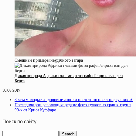
Смешные примеры неудачного загара
Дикая природа Африки глазами фотографа Генриха ван ден
Берга
30.08.2019
Зачем молодые и здоровые японки постоянно носят подгузники?
Последняя рок-революция: редкие фото культовых гранж-групп
90-х от Криса Куффаро
Поиск по сайту