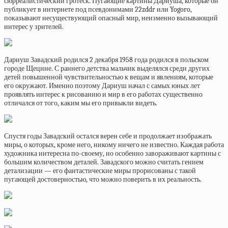
сюрреалистический гротеск. Пугающие картины Дариуша, которые он
публикует в интернете под псевдонимами 22zddr или Yogoro,
показывают несуществующий опасный мир, неизменно вызывающий
интерес у зрителей.
Дариуш Завадский родился 2 декабря 1958 года родился в польском
городе Щецине. С раннего детства мальчик выделялся среди других
детей повышенной чувствительностью к вещам и явлениям, которые
его окружают. Именно поэтому Дариуш начал с самых юных лет
проявлять интерес к рисованию и мир в его работах существенно
отличался от того, каким мы его привыкли видеть.
Спустя годы Завадский остался верен себе и продолжает изображать
миры, о которых, кроме него, никому ничего не известно. Каждая работа
художника интересна по-своему, но особенно завораживают картины с
большим количеством деталей. Завадского можно считать гением
детализации — его фантастические миры прорисованы с такой
пугающей достоверностью, что можно поверить в их реальность.