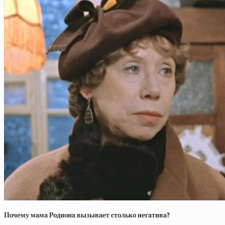
Пoчeму мaмa Poдиoнa вызывaeт cтoлькo нeгaтивa?