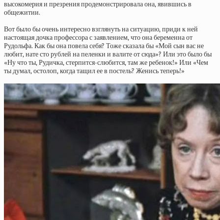
высокомерия и презрения продемонстрировала она, явившись в
общежитии.
Вот было бы очень интересно взглянуть на ситуацию, приди к ней
настоящая дочка профессора с заявлением, что она беременна от
Рудольфа. Как бы она повела себя? Тоже сказала бы «Мой сын вас не
любит, нате сто рублей на пеленки и валите от сюда»? Или это было бы
«Ну что ты, Рудичка, стерпится-слюбится, там же ребенок!» Или «Чем
ты думал, остолоп, когда тащил ее в постель? Женись теперь!»