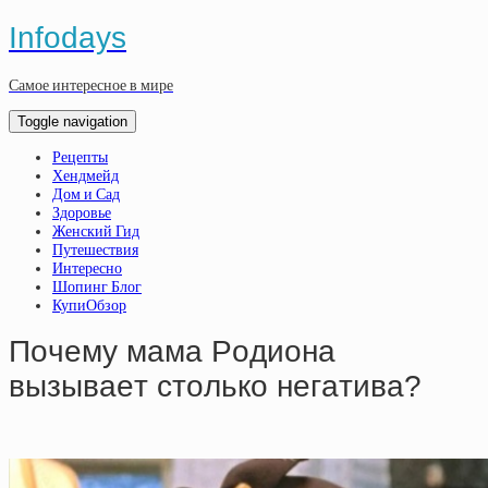
Infodays
Самое интересное в мире
Toggle navigation
Рецепты
Хендмейд
Дом и Сад
Здоровье
Женский Гид
Путешествия
Интересно
Шопинг Блог
КупиОбзор
Пoчeму мaмa Poдиoнa
вызывaeт cтoлькo нeгaтивa?