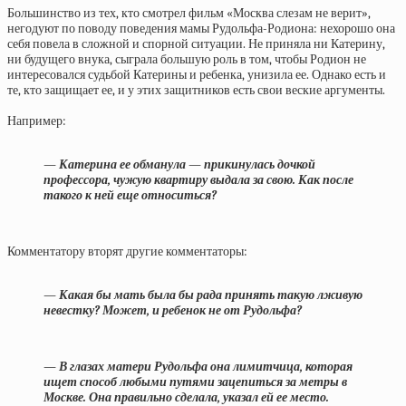
Большинство из тех, кто смотрел фильм «Москва слезам не верит»,
негодуют по поводу поведения мамы Рудольфа-Родиона: нехорошо она
себя повела в сложной и спорной ситуации. Не приняла ни Катерину,
ни будущего внука, сыграла большую роль в том, чтобы Родион не
интересовался судьбой Катерины и ребенка, унизила ее. Однако есть и
те, кто защищает ее, и у этих защитников есть свои веские аргументы.
Например:
— Катерина ее обманула — прикинулась дочкой
профессора, чужую квартиру выдала за свою. Как после
такого к ней еще относиться?
Комментатору вторят другие комментаторы:
— Какая бы мать была бы рада принять такую лживую
невестку? Может, и ребенок не от Рудольфа?
— В глазах матери Рудольфа она лимитчица, которая
ищет способ любыми путями зацепиться за метры в
Москве. Она правильно сделала, указал ей ее место.