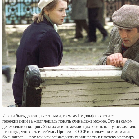
И если быть до конца честными, то маму Рудольфа в части ее
переживаний за жилплощадь понять очень даже можно. Это на самом
деле больной вопрос. Ушлых девиц, желающих «взять на пузо», хватало
что тогда, что хватает сейчас. Причем в СССР в жильем на самом деле
был напряг — вот так, как сейчас, купить или взять в ипотеку квартиру