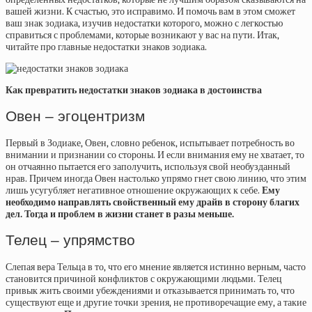
вашей жизни. К счастью, это исправимо. И помочь вам в этом сможет
ваш знак зодиака, изучив недостатки которого, можно с легкостью
справиться с проблемами, которые возникают у вас на пути. Итак,
читайте про главные недостатки знаков зодиака.
Как превратить недостатки знаков зодиака в достоинства
Овен – эгоцентризм
Первый в Зодиаке, Овен, словно ребенок, испытывает потребность во
внимании и признании со стороны. И если внимания ему не хватает, то
он отчаянно пытается его заполучить, используя свой необузданный
нрав. Причем иногда Овен настолько упрямо гнет свою линию, что этим
лишь усугубляет негативное отношение окружающих к себе.
Ему
необходимо направлять свойственный ему драйв в сторону благих
дел. Тогда и проблем в жизни станет в разы меньше.
Телец – упрямство
Слепая вера Тельца в то, что его мнение является истинно верным, часто
становится причиной конфликтов с окружающими людьми. Телец
привык жить своими убеждениями и отказывается принимать то, что
существуют еще и другие точки зрения, не противоречащие ему, а такие