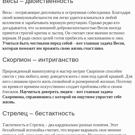
Весы – двойственность
Весы – потрясающие дипломаты и остроумные собеседники. Благодаря
своей коммуникабельности им легко удается вливаться в любой
коллектив и зарабатывать хорошую репутацию. Однако редко кто
догадывается, что за внешней доброжелательностью Весов иногда
прячется строгий критик и льстец. Он считает свое мнение истинно
верным. И ради своих целей готов прибегать к заискиванию и лжи.
Учиться быть честными перед собой – вот главная задача Весов,
которая поможет им прожить свою жизнь счастливо.
Скорпион – интриганство
Прирожденный манипулятор и мастер интриг Скорпион способен
свести с ума любого, кому доведется жить с ним под одной крышей. Для
него слишком просто жить спокойной и размеренной жизнью. Поэтому
он время от времени искусственно создает проблемы себе и своим
близким.
Научиться доверять людям – вот главная задача
Скорпиона, справившись с которой он ощутимо упростит себе
жизнь.
Стрелец – бестактность
Тактичность и Стрелец – два кардинально разных понятия. Этот
беззаботный всезнайка считает, что вправе выражать свое мнение