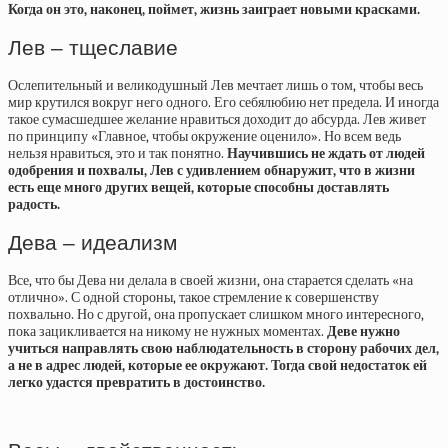
Когда он это, наконец, поймет, жизнь заиграет новыми красками.
Лев – тщеславие
Ослепительный и великодушный Лев мечтает лишь о том, чтобы весь
мир крутился вокруг него одного. Его себялюбию нет предела. И иногда
такое сумасшедшее желание нравиться доходит до абсурда. Лев живет
по принципу «Главное, чтобы окружение оценило». Но всем ведь
нельзя нравиться, это и так понятно.
Научившись не ждать от людей
одобрения и похвалы, Лев с удивлением обнаружит, что в жизни
есть еще много других вещей, которые способны доставлять
радость.
Дева – идеализм
Все, что бы Дева ни делала в своей жизни, она старается сделать «на
отлично». С одной стороны, такое стремление к совершенству
похвально. Но с другой, она пропускает слишком много интересного,
пока зацикливается на никому не нужных моментах.
Деве нужно
учиться направлять свою наблюдательность в сторону рабочих дел,
а не в адрес людей, которые ее окружают. Тогда свой недостаток ей
легко удастся превратить в достоинство.