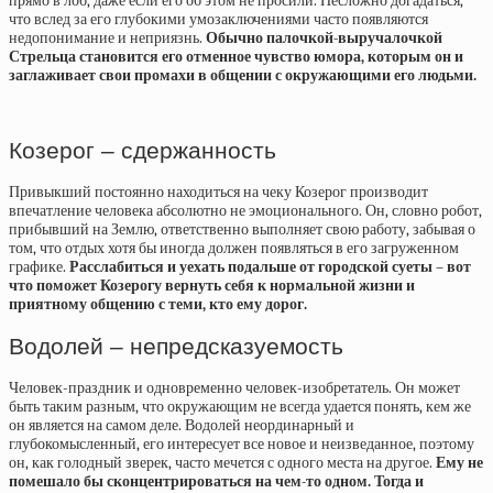
прямо в лоб, даже если его об этом не просили. Несложно догадаться,
что вслед за его глубокими умозаключениями часто появляются
недопонимание и неприязнь.
Обычно палочкой-выручалочкой
Стрельца становится его отменное чувство юмора, которым он и
заглаживает свои промахи в общении с окружающими его людьми.
Козерог – сдержанность
Привыкший постоянно находиться на чеку Козерог производит
впечатление человека абсолютно не эмоционального. Он, словно робот,
прибывший на Землю, ответственно выполняет свою работу, забывая о
том, что отдых хотя бы иногда должен появляться в его загруженном
графике.
Расслабиться и уехать подальше от городской суеты – вот
что поможет Козерогу вернуть себя к нормальной жизни и
приятному общению с теми, кто ему дорог.
Водолей – непредсказуемость
Человек-праздник и одновременно человек-изобретатель. Он может
быть таким разным, что окружающим не всегда удается понять, кем же
он является на самом деле. Водолей неординарный и
глубокомысленный, его интересует все новое и неизведанное, поэтому
он, как голодный зверек, часто мечется с одного места на другое.
Ему не
помешало бы сконцентрироваться на чем-то одном. Тогда и