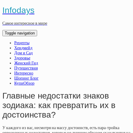
Infodays
Самое интересное в мире
Toggle navigation
Рецепты
Хендмейд
Дом и Сад
Здоровье
Женский Гид
Путешествия
Интересно
Шопинг Блог
КупиОбзор
Главные недостатки знаков
зодиака: как превратить их в
достоинства?
У каждого из вас, несмотря на массу достоинств, есть пара-тройка
определенных недостатков, которые не лучшим образом сказываются на