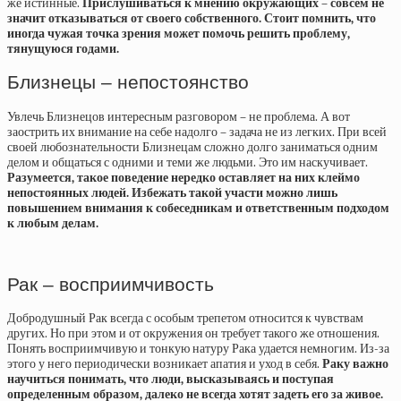
же истинные.
Прислушиваться к мнению окружающих – совсем не
значит отказываться от своего собственного. Стоит помнить, что
иногда чужая точка зрения может помочь решить проблему,
тянущуюся годами.
Близнецы – непостоянство
Увлечь Близнецов интересным разговором – не проблема. А вот
заострить их внимание на себе надолго – задача не из легких. При всей
своей любознательности Близнецам сложно долго заниматься одним
делом и общаться с одними и теми же людьми. Это им наскучивает.
Разумеется, такое поведение нередко оставляет на них клеймо
непостоянных людей. Избежать такой участи можно лишь
повышением внимания к собеседникам и ответственным подходом
к любым делам.
Рак – восприимчивость
Добродушный Рак всегда с особым трепетом относится к чувствам
других. Но при этом и от окружения он требует такого же отношения.
Понять восприимчивую и тонкую натуру Рака удается немногим. Из-за
этого у него периодически возникает апатия и уход в себя.
Раку важно
научиться понимать, что люди, высказываясь и поступая
определенным образом, далеко не всегда хотят задеть его за живое.