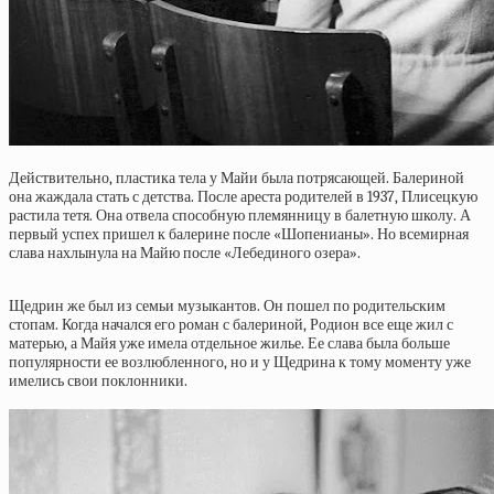
Действительно, пластика тела у Майи была потрясающей. Балериной
она жаждала стать с детства. После ареста родителей в 1937, Плисецкую
растила тетя. Она отвела способную племянницу в балетную школу. А
первый успех пришел к балерине после «Шопенианы». Но всемирная
слава нахлынула на Майю после «Лебединого озера».
Щедрин же был из семьи музыкантов. Он пошел по родительским
стопам. Когда начался его роман с балериной, Родион все еще жил с
матерью, а Майя уже имела отдельное жилье. Ее слава была больше
популярности ее возлюбленного, но и у Щедрина к тому моменту уже
имелись свои поклонники.