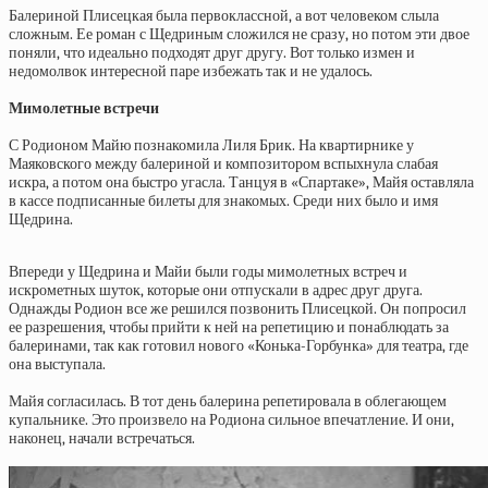
Балериной Плисецкая была первоклассной, а вот человеком слыла
сложным. Ее роман с Щедриным сложился не сразу, но потом эти двое
поняли, что идеально подходят друг другу. Вот только измен и
недомолвок интересной паре избежать так и не удалось.
Мимолетные встречи
С Родионом Майю познакомила Лиля Брик. На квартирнике у
Маяковского между балериной и композитором вспыхнула слабая
искра, а потом она быстро угасла. Танцуя в «Спартаке», Майя оставляла
в кассе подписанные билеты для знакомых. Среди них было и имя
Щедрина.
Впереди у Щедрина и Майи были годы мимолетных встреч и
искрометных шуток, которые они отпускали в адрес друг друга.
Однажды Родион все же решился позвонить Плисецкой. Он попросил
ее разрешения, чтобы прийти к ней на репетицию и понаблюдать за
балеринами, так как готовил нового «Конька-Горбунка» для театра, где
она выступала.
Майя согласилась. В тот день балерина репетировала в облегающем
купальнике. Это произвело на Родиона сильное впечатление. И они,
наконец, начали встречаться.