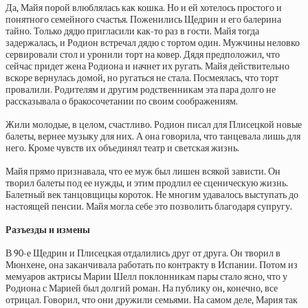
Да, Майя порой влюблялась как кошка. Но и ей хотелось простого и
понятного семейного счастья. Поженились Щедрин и его балерина
тайно. Только дядю пригласили как-то раз в гости. Майя тогда
задержалась, и Родион встречал дядю с тортом один. Мужчины неловко
сервировали стол и уронили торт на ковер. Дядя предположил, что
сейчас придет жена Родиона и начнет их ругать. Майя действительно
вскоре вернулась домой, но ругаться не стала. Посмеялась, что торт
провалили. Родителям и другим родственникам эта пара долго не
рассказывала о бракосочетании по своим соображениям.
Жили молодые, в целом, счастливо. Родион писал для Плисецкой новые
балеты, вернее музыку для них. А она говорила, что танцевала лишь для
него. Кроме чувств их объединял театр и светская жизнь.
Майя прямо признавала, что ее муж был лишен всякой зависти. Он
творил балеты под ее нужды, и этим продлил ее сценическую жизнь.
Балетный век танцовщицы короток. Не многим удавалось выступать до
настоящей пенсии. Майя могла себе это позволить благодаря супругу.
Разъезды и измены
В 90-е Щедрин и Плисецкая отдалились друг от друга. Он творил в
Мюнхене, она заканчивала работать по контракту в Испании. Потом из
мемуаров актрисы Марии Шелл поклонникам пары стало ясно, что у
Родиона с Марией был долгий роман. На публику он, конечно, все
отрицал. Говорил, что они дружили семьями. На самом деле, Мария так