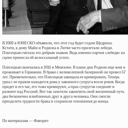
В 2002 в ЮНЕСКО объявили, что этот год будет годом Щедрина.
Кстати, к дому Майи и Родиона в Литве часто прилетали лебеди.
Плисецкая считала это добрым знаком. Ведь именно партия «лебедя» на
сцене принесла ей колоссальный успех.
Плисецкая скончалась в 2015 в Мюнхене. В наши дни Родион еще жив и
проживает в Германии. В браке с великолепной балериной он провел 57
лет. Примечательно, что Плисецкая завещала ее кремировать. Теперь
урна с ее прахом находится дома у законного супруга возле рояля. Когда
придет и его час, его тоже кремируют, а прах супругов соединят и
развеют над Россией. Вот так захотели закончить свой жизненный путь
два бесконечно влюбленных друг в друга человека. Они смогли
преодолеть трудности брака и сохранили отношения до конца.
По материалам — Фаворит