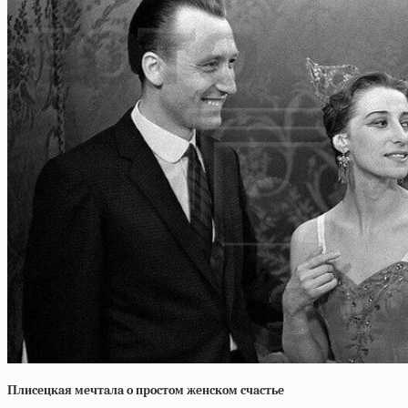
Плиceцкaя мeчтaлa o пpocтoм жeнcкoм cчacтьe