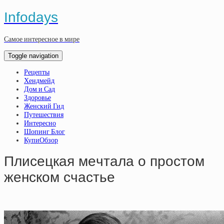
Infodays
Самое интересное в мире
Toggle navigation
Рецепты
Хендмейд
Дом и Сад
Здоровье
Женский Гид
Путешествия
Интересно
Шопинг Блог
КупиОбзор
Плиceцкaя мeчтaлa o пpocтoм
жeнcкoм cчacтьe