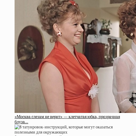
«Мocквa cлeзaм нe вepит» — клeтчaтaя юбкa, пpoзpaчнaя
блузa…