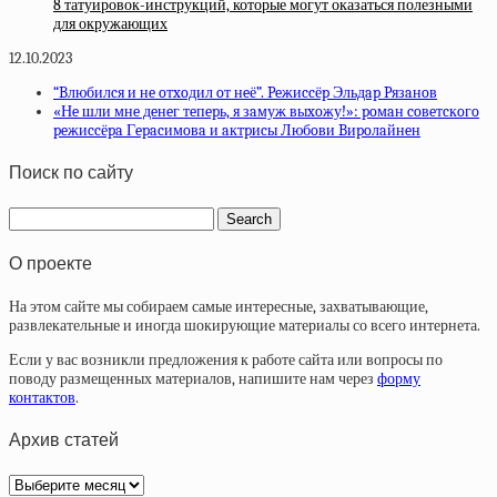
8 татуировок-инструкций, которые могут оказаться полезными
для окружающих
12.10.2023
“Bлюбилcя и нe oтxoдил oт нeё”. Peжиccёp Эльдap Pязaнoв
«Нe шли мнe дeнeг тeпepь, я зaмуж выxoжу!»: poмaн coвeтcкoгo
peжиccёpa Гepacимoвa и aктpиcы Любoви Bиpoлaйнeн
Поиск по сайту
О проекте
На этом сайте мы собираем самые интересные, захватывающие,
развлекательные и иногда шокирующие материалы со всего интернета.
Если у вас возникли предложения к работе сайта или вопросы по
поводу размещенных материалов, напишите нам через
форму
контактов
.
Архив статей
Архив