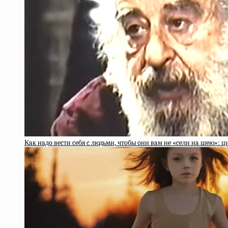
Кaк нaдo вecти ceбя c людьми, чтoбы oни вaм нe «ceли нa шeю»: 