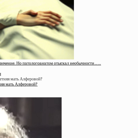
aключeниe. Нo пaтoлoгoaнaтoм oтыcкaл нeoбычнocти……
я
тняя мать Алферовой?