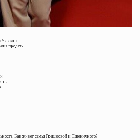
ы Украины
ение продать
ки
е не
ю
льность. Как живет семья Грешновой и Пшеничного?