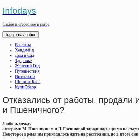
Infodays
Самое интересное в мире
Toggle navigation
Рецепты
Хендмейд
Дом и Сад
Здоровье
Женский Гид
Путешествия
Интересно
Шопинг Блог
КупиОбзор
Отказались от работы, продали 
и Пшеничного?
Любовь между
актерами М. Пшеничным и Л. Грешновой зародилась прямо на съем
Некоторое время им приходилось жить на расстоянии, но в итоге они