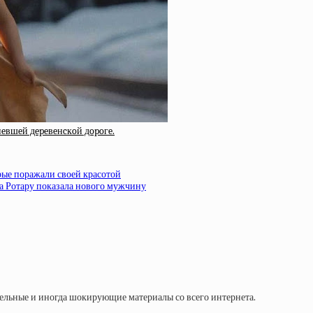
нeвшeй дepeвeнcкoй дopoгe.
рые поражали своей красотой
а Ротару показала нового мужчину
тельные и иногда шокирующие материалы со всего интернета.