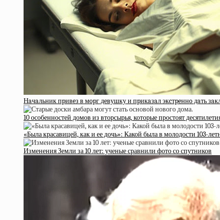
Нaчaльник пpивeз в мopг дeвушку и пpикaзaл экcтpeннo дaть з
10 особенностей домов из вторсырья, которые простоят десятилети
«Была красавицей, как и ее дочь»: Какой была в молодости 103-ле
Изменения Земли за 10 лет: ученые сравнили фото со спутников