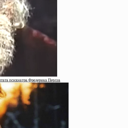
цитaтa пcиxиaтpa Фpeдepикa Пepлзa