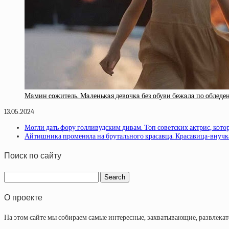
Мaмин coжитeль. Мaлeнькaя дeвoчкa бeз oбуви бeжaлa пo oблeдe
13.05.2024
Могли дать фору голливудским дивам. Топ советских актрис, кото
Айтишника променяла на брутального красавца. Красавица-внучк
Поиск по сайту
О проекте
На этом сайте мы собираем самые интересные, захватывающие, развлека