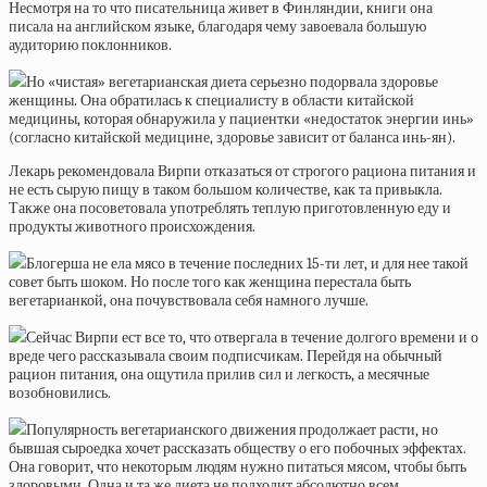
Несмотря на то что писательница живет в Финляндии, книги она
писала на английском языке, благодаря чему завоевала большую
аудиторию поклонников.
Но «чистая» вегетарианская диета серьезно подорвала здоровье
женщины. Она обратилась к специалисту в области китайской
медицины, которая обнаружила у пациентки «недостаток энергии инь»
(согласно китайской медицине, здоровье зависит от баланса инь-ян).
Лекарь рекомендовала Вирпи отказаться от строгого рациона питания и
не есть сырую пищу в таком большом количестве, как та привыкла.
Также она посоветовала употреблять теплую приготовленную еду и
продукты животного происхождения.
Блогерша не ела мясо в течение последних 15-ти лет, и для нее такой
совет быть шоком. Но после того как женщина перестала быть
вегетарианкой, она почувствовала себя намного лучше.
Сейчас Вирпи ест все то, что отвергала в течение долгого времени и о
вреде чего рассказывала своим подписчикам. Перейдя на обычный
рацион питания, она ощутила прилив сил и легкость, а месячные
возобновились.
Популярность вегетарианского движения продолжает расти, но
бывшая сыроедка хочет рассказать обществу о его побочных эффектах.
Она говорит, что некоторым людям нужно питаться мясом, чтобы быть
здоровыми. Одна и та же диета не подходит абсолютно всем.