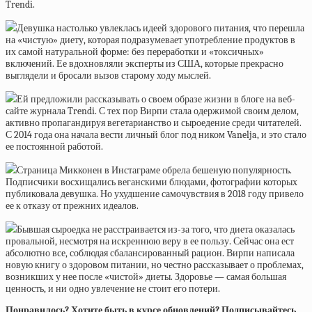
Trendi.
Девушка настолько увлеклась идеей здорового питания, что перешла
на «чистую» диету, которая подразумевает употребление продуктов в
их самой натуральной форме: без переработки и «токсичных»
включений. Ее вдохновляли эксперты из США, которые прекрасно
выглядели и бросали вызов старому ходу мыслей.
Ей предложили рассказывать о своем образе жизни в блоге на веб-
сайте журнала Trendi. С тех пор Вирпи стала одержимой своим делом,
активно пропагандируя вегетарианство и сыроедение среди читателей.
С 2014 года она начала вести личный блог под ником Vanelja, и это стало
ее постоянной работой.
Страница Микконен в Инстаграме обрела бешеную популярность.
Подписчики восхищались веганскими блюдами, фотографии которых
публиковала девушка. Но ухудшение самочувствия в 2018 году привело
ее к отказу от прежних идеалов.
Бывшая сыроедка не расстраивается из-за того, что диета оказалась
провальной, несмотря на искреннюю веру в ее пользу. Сейчас она ест
абсолютно все, соблюдая сбалансированный рацион. Вирпи написала
новую книгу о здоровом питании, но честно рассказывает о проблемах,
возникших у нее после «чистой» диеты. Здоровье — самая большая
ценность, и ни одно увлечение не стоит его потери.
Понравилось? Хотите быть в курсе обновлений? Подписывайтесь