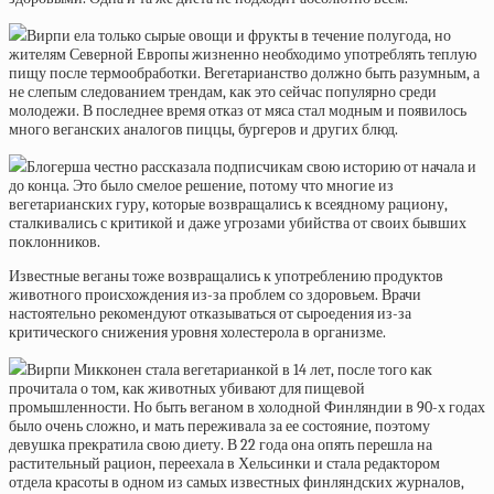
Вирпи ела только сырые овощи и фрукты в течение полугода, но
жителям Северной Европы жизненно необходимо употреблять теплую
пищу после термообработки. Вегетарианство должно быть разумным, а
не слепым следованием трендам, как это сейчас популярно среди
молодежи. В последнее время отказ от мяса стал модным и появилось
много веганских аналогов пиццы, бургеров и других блюд.
Блогерша честно рассказала подписчикам свою историю от начала и
до конца. Это было смелое решение, потому что многие из
вегетарианских гуру, которые возвращались к всеядному рациону,
сталкивались с критикой и даже угрозами убийства от своих бывших
поклонников.
Известные веганы тоже возвращались к употреблению продуктов
животного происхождения из-за проблем со здоровьем. Врачи
настоятельно рекомендуют отказываться от сыроедения из-за
критического снижения уровня холестерола в организме.
Вирпи Микконен стала вегетарианкой в 14 лет, после того как
прочитала о том, как животных убивают для пищевой
промышленности. Но быть веганом в холодной Финляндии в 90-х годах
было очень сложно, и мать переживала за ее состояние, поэтому
девушка прекратила свою диету. В 22 года она опять перешла на
растительный рацион, переехала в Хельсинки и стала редактором
отдела красоты в одном из самых известных финляндских журналов,