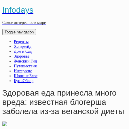
Infodays
Самое интересное в мире
Toggle navigation
Рецепты
Хендмейд
Дом и Сад
Здоровье
Женский Гид
Путешествия
Интересно
Шопинг Блог
КупиОбзор
Здоровая еда принесла много
вреда: известная блогерша
заболела из-за веганской диеты