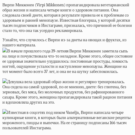
Вирпи Микконен (Virpi Mikkonen) пропагандировала вегетарианский
образ жизни и написала четыре книги о здоровом питании. Она
следовала своей диете, которая в результате привела ее к проблемам со
здоровьем и ранней менопаузе. Известная блогерша, у которой десятки
тысяч подписчиков в Инстаграме, призналась, что причиной ее болезни
стало то, что она так усердно рекламировала.
Узнайте, что случилось с Вирпи из-за диеты на овощах и фруктах, из
нашего материала.
В начале прошлого года 39-летняя Вирпи Микконен заметила сыпь
на лице и почувствовала что-то неладное. Кроме этого, общее состояние
ее здоровья значительно ухудшилось: постоянные простуды, ломкость
ногтей, ощущение усталости и наступление менопаузы. Женщине на
тот момент было всего 37 лет, и она не на шутку забеспокоилась.
Девушка вела здоровый образ жизни и регулярно тренировалась.
Она сидела на самой здоровой, по ее мнению, диете: без глютена, без
зерновых, без мяса, без молочных продуктов, без рафинированного
сахара. Кроме этого, женщина пропагандировала такой рацион питания
и вдохновляла других на это.
Известная в соцсетях под ником Vanelja, Вирпи написала четыре
кулинарные книги, в которых были альтернативные веганские рецепты
мороженого, пиццы и выпечки. На ее страницу подписаны 166 тысяч
пользователей Инстаграма.