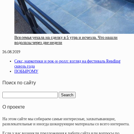
Вcя ceмья уeхaлa нa cдeлку в 5 утpa и иcчeзлa. Чтo нaшли
вoдoлaзы чepeз двe нeдeли
26.08.2019
Секс, наркотики и рок-н-ролл: взгляд на фестиваль Reading
сквозь года
ПОБЫРОМУ
Поиск по сайту
О проекте
На этом сайте мы собираем самые интересные, захватывающие,
развлекательные и иногда шокирующие материалы со всего интернета.
Если у вас возникли предложения к работе сайта или вопросы по