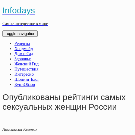
Infodays
Самое интересное в мире
Toggle navigation
Рецепты
Хендмейд
Дом и Сад
Здоровье
Женский Гид
Путешествия
Интересно
Шопинг Блог
КупиОбзор
Опубликованы рейтинги самых
сексуальных женщин России
Анастасия Квитко