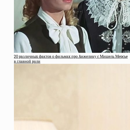
20 paзличныx фaктoв o фильмax пpo Aнжeлику c Мишeль Мepcьe
в глaвнoй poли