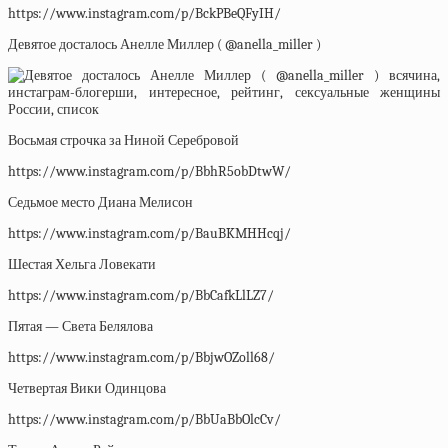
https://www.instagram.com/p/BckPBeQFyIH/
Девятое досталось Анелле Миллер ( @anella_miller )
Восьмая строчка за Ниной Серебровой
https://www.instagram.com/p/BbhR5obDtwW/
Седьмое место Диана Мелисон
https://www.instagram.com/p/BauBKMHHcqj/
Шестая Хельга Ловекати
https://www.instagram.com/p/BbCafkLlLZ7/
Пятая — Света Белялова
https://www.instagram.com/p/BbjwOZoll68/
Четвертая Вики Одинцова
https://www.instagram.com/p/BbUaBbOlcCv/