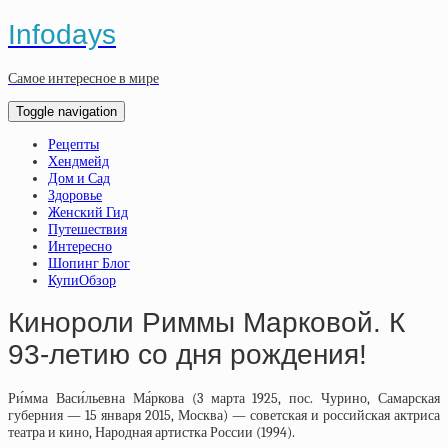
Infodays
Самое интересное в мире
Toggle navigation
Рецепты
Хендмейд
Дом и Сад
Здоровье
Женский Гид
Путешествия
Интересно
Шопинг Блог
КупиОбзор
Кинороли Риммы Марковой. К
93-летию со дня рождения!
Ри́мма Васи́льевна Ма́ркова (3 марта 1925, пос. Чурино, Самарская
губерния — 15 января 2015, Москва) — советская и российская актриса
театра и кино, Народная артистка России (1994).