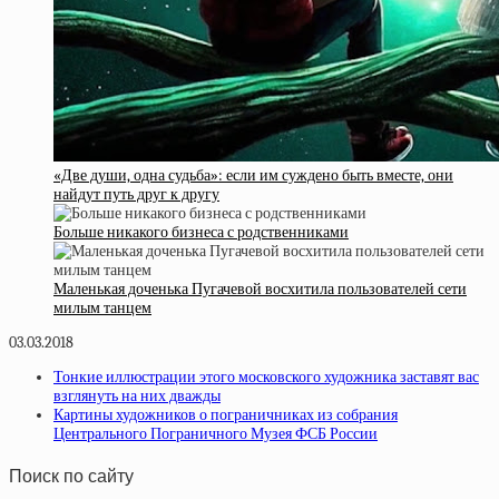
«Две души, одна судьба»: если им суждено быть вместе, они
найдут путь друг к другу
Больше никакого бизнеса с родственниками
Маленькая доченька Пугачевой восхитила пользователей сети
милым танцем
03.03.2018
Тонкие иллюстрации этого московского художника заставят вас
взглянуть на них дважды
Картины художников о пограничниках из собрания
Центрального Пограничного Музея ФСБ России
Поиск по сайту