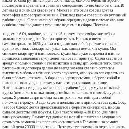
какой-то свой рутинный день 10 лет назад, было бы очень интересно
посмотреть и сравнить, а сравнить совершенно точно было бы с чем. 10
лет назад я снимала квартиру в Москве и это была совсем другая
география и хореография жизни. Итак под катом совершенно рутинный
рабочий день. Я специально выбрала середину недели потому что, мне
особенно тяжело даются утренние подъемы и сборы. Поехали…
подьем в 6.04, вообще, конечно в 6, но темное октябрьское небо и
холодное утро не дают быстро проснуться. Но, как известно,
самоконтроль это 50% успеха и я делаю над собой усилие и топаю на
кухню
вот она, стандартная, узкая как кишка немецкая кухня. Мы
снимаем квартиру и нам повезло, кухня была уже встроена и нам не
пришлось вываливать кучу денег на новый гарнитур. Сдача квартир в
аренду с голыми стенами это практика и стандарт. Больше того, после
расторжения договора далеко не ваегда хозяева квартир согласны
выкупить мебель и технику, часто случается, что нужно все сделать как
было с белыми стенами. А барахло квартиросьемщик берет с собой и
никого не волнует, какие там у вас размеры в новом жилище.
Я отвлеклась
сегодня у меня в плане рабочий день, у мужа языковые
курсы (немецкого языка никогда не бывает слишком много), а у дочки
садик. Я решаю сварить яйца на завтрак и в контейнеры с собой
положить перекус.
В садике дети должны сами приносить завтрак. Обед
(второе блюдо) детям предоставляется в формате кейтеринга, иногда
бывают десерты или фрукты. Цена такого обеда 4,30 Евро.
двигаю в
ванную комнату. Ремонт тут далеко не новый и плитка не модная, но
стоимость ремонта как правило космическая в Германии, за ремонт
ванной цена 20000 евро, это ок. Поэтому тут популярно перекрашивать