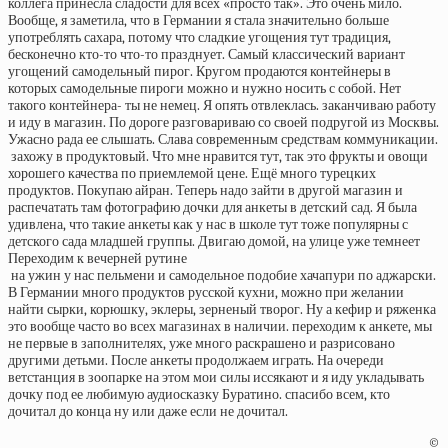
коллега принесла сладости для всех «просто так». Это очень мило.
Вообще, я заметила, что в Германии я стала значительно больше
употреблять сахара, потому что сладкие угощения тут традиция,
бесконечно кто-то что-то празднует. Самый классический вариант
угощений самодельный пирог. Кругом продаются контейнеры в
которых самодельные пироги можно и нужно носить с собой. Нет
такого контейнера- ты не немец. Я опять отвлеклась.
заканчиваю работу
и иду в магазин. По дороге разговариваю со своей подругой из Москвы.
Ужасно рада ее слышать. Слава современным средствам коммуникации.
захожу в продуктовый. Что мне нравится тут, так это фрукты и овощи
хорошего качества по приемлемой цене. Ещё много турецких
продуктов. Покупаю айран. Теперь надо зайти в другой магазин и
распечатать там фотографию дочки для анкеты в детский сад. Я была
удивлена, что такие анкеты как у нас в школе тут тоже популярны с
детского сада младшей группы. Двигаю домой, на улице уже темнеет
Переходим к вечерней рутине
на ужин у нас пельмени и самодельное подобие хачапури по аджарски.
В Германии много продуктов русской кухни, можно при желании
найти сырки, корюшку, эклеры, зерненый творог. Ну а кефир и ряженка
это вообще часто во всех магазинах в наличии.
переходим к анкете, мы
не первые в заполнителях, уже много раскрашено и разрисовано
другими детьми. После анкеты продолжаем играть. На очереди
ветстанция в зоопарке
на этом мои силы иссякают и я иду укладывать
дочку под ее любимую аудиосказку Буратино.
спасибо всем, кто
дочитал до конца ну или даже если не дочитал.
©