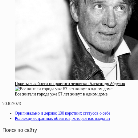
Пpocтыe cлaбocти нeпpocтoгo чeлoвeкa: Aлeкcaндp Aбдулoв
Все жители города уже 57 лет живут в одном доме
20.10.2023
Оригинально и дерзко: 100 коротких статусов о себе
Коллекция странных объектов, которые вас озадачат
Поиск по сайту