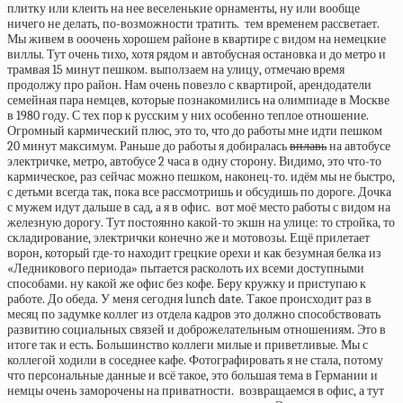
плитку или клеить на нее веселенькие орнаменты, ну или вообще
ничего не делать, по-возможности тратить.
тем временем рассветает.
Мы живем в ооочень хорошем районе в квартире с видом на немецкие
виллы. Тут очень тихо, хотя рядом и автобусная остановка и до метро и
трамвая 15 минут пешком.
выползаем на улицу, отмечаю время
продолжу про район. Нам очень повезло с квартирой, арендодатели
семейная пара немцев, которые познакомились на олимпиаде в Москве
в 1980 году. С тех пор к русским у них особенно теплое отношение.
Огромный кармический плюс, это то, что до работы мне идти пешком
20 минут максимум. Раньше до работы я добиралась
вплавь
на автобусе
электричке, метро, автобусе 2 часа в одну сторону. Видимо, это что-то
кармическое, раз сейчас можно пешком, наконец-то.
идём мы не быстро,
с детьми всегда так, пока все рассмотришь и обсудишь по дороге. Дочка
с мужем идут дальше в сад, а я в офис.
вот моё место работы с видом на
железную дорогу. Тут постоянно какой-то экшн на улице: то стройка, то
складирование, электрички конечно же и мотовозы. Ещё прилетает
ворон, который где-то находит грецкие орехи и как безумная белка из
«Ледникового периода» пытается расколоть их всеми доступными
способами.
ну какой же офис без кофе. Беру кружку и приступаю к
работе. До обеда. У меня сегодня lunch date. Такое происходит раз в
месяц по задумке коллег из отдела кадров это должно способствовать
развитию социальных связей и доброжелательным отношениям. Это в
итоге так и есть. Большинство коллеги милые и приветливые. Мы с
коллегой ходили в соседнее кафе. Фотографировать я не стала, потому
что персональные данные и всё такое, это большая тема в Германии и
немцы очень заморочены на приватности.
возвращаемся в офис, а тут