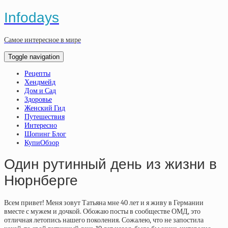
Infodays
Самое интересное в мире
Toggle navigation
Рецепты
Хендмейд
Дом и Сад
Здоровье
Женский Гид
Путешествия
Интересно
Шопинг Блог
КупиОбзор
Один рутинный день из жизни в
Нюрнберге
Всем привет! Меня зовут Татьяна мне 40 лет и я живу в Германии
вместе с мужем и дочкой. Обожаю посты в сообществе ОМД, это
отличная летопись нашего поколения. Сожалею, что не запостила