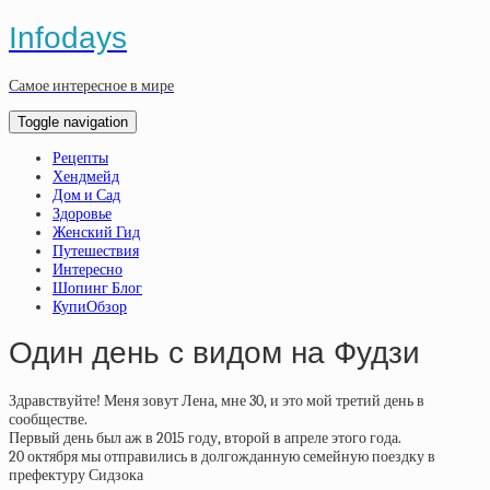
Infodays
Самое интересное в мире
Toggle navigation
Рецепты
Хендмейд
Дом и Сад
Здоровье
Женский Гид
Путешествия
Интересно
Шопинг Блог
КупиОбзор
Один день с видом на Фудзи
Здравствуйте! Меня зовут Лена, мне 30, и это мой третий день в
сообществе.
Первый день был аж в 2015 году, второй в апреле этого года.
20 октября мы отправились в долгожданную семейную поездку в
префектуру Сидзока