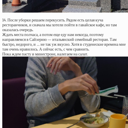
14. После уборки решаем перекусить. Рядом есть целая куча
ресторанчиков, и сначала мы хотели пойти в гавайское кафе, но там
оказалась очередь.
Ждать места полчаса, а потом еще еду нам некогда, поэтому
направляемся в Сайзерию — итальянский семейный ресторан. Там
быстро, недорого, и … не так уж вкусно. Хотя в студенеские времена мне
там очень нравилось. А сейчас есть, с чем сравнить.
Пока ждем пасту и минестроне, налегаем на салат.