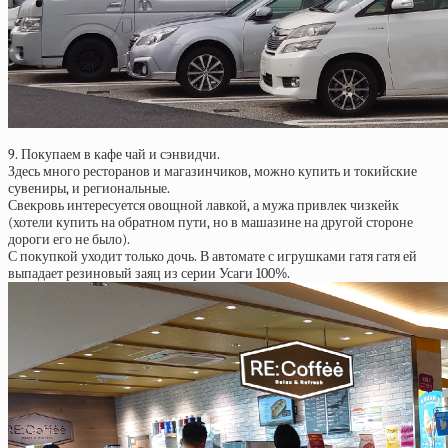
9. Покупаем в кафе чай и сэнвидчи.
Здесь много ресторанов и магазинчиков, можно купить и токийские
сувениры, и региональные.
Свекровь интересуется овощной лавкой, а мужа привлек чизкейк
(хотели купить на обратном пути, но в машазине на другой стороне
дороги его не было).
С покупкой уходит только дочь. В автомате с игрушками
гатя гатя ей
выпадает резиновый заяц из серии Усаги 100%.