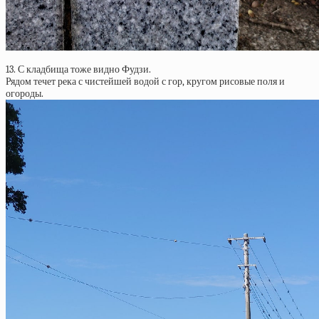
13. С кладбища тоже видно Фудзи.
Рядом течет река с чистейшей водой с гор, кругом рисовые поля и
огороды.