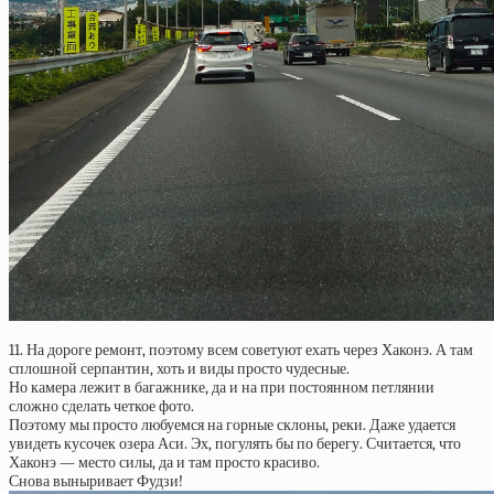
11. На дороге ремонт, поэтому всем советуют ехать через Хаконэ. А там
сплошной серпантин, хоть и виды просто чудесные.
Но камера лежит в багажнике, да и на при постоянном петлянии
сложно сделать четкое фото.
Поэтому мы просто любуемся на горные склоны, реки. Даже удается
увидеть кусочек озера Аси. Эх, погулять бы по берегу. Считается, что
Хаконэ — место силы, да и там просто красиво.
Снова выныривает Фудзи!