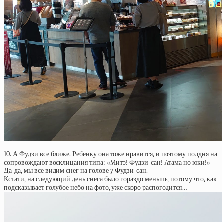
10. А Фудзи все ближе. Ребенку она тоже нравится, и поэтому полдня на
сопровождают восклицания типа: «Митэ! Фудзи-сан! Атама но юки!»
Да-да, мы все видим снег на голове у Фудзи-сан.
Кстати, на следующий день снега было гораздо меньше, потому что, как
подсказывает голубое небо на фото, уже скоро распогодится…