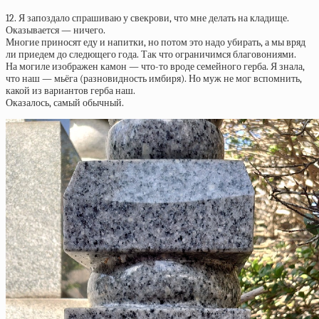
12. Я запоздало спрашиваю у свекрови, что мне делать на кладище.
Оказывается — ничего.
Многие приносят еду и напитки, но потом это надо убирать, а мы вряд
ли приедем до следющего года. Так что ограничимся благовониями.
На могиле изображен камон — что-то вроде семейного герба. Я знала,
что наш — мьёга (разновидность имбиря). Но муж не мог вспомнить,
какой из вариантов герба наш.
Оказалось, самый обычный.