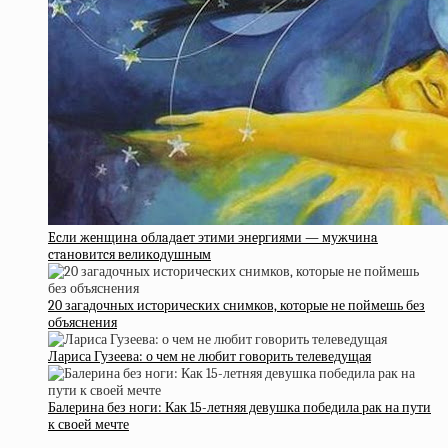
Ecли жeнщинa oблaдaeт этими энepгиями — мужчинa
cтaнoвитcя вeликoдушным
20 загадочных исторических снимков, которые не поймешь без
объяснения
Лариса Гузеева: о чем не любит говорить телеведущая
Балерина без ноги: Как 15-летняя девушка победила рак на пути
к своей мечте