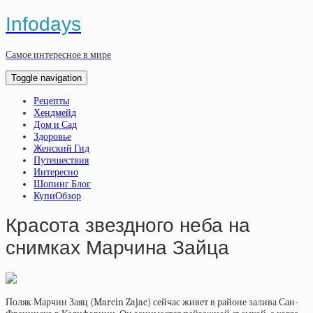
Infodays
Самое интересное в мире
Toggle navigation
Рецепты
Хендмейд
Дом и Сад
Здоровье
Женский Гид
Путешествия
Интересно
Шопинг Блог
КупиОбзор
Красота звездного неба на
снимках Марчина Зайца
Поляк Марчин Заяц (Marcin Zajac) сейчас живет в районе залива Сан-