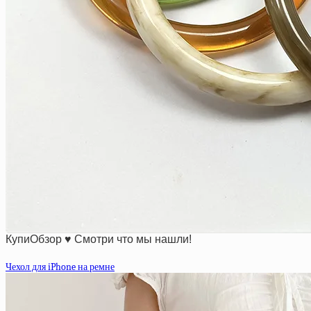
КупиОбзор ♥ Смотри что мы нашли!
Чехол для iPhone на ремне