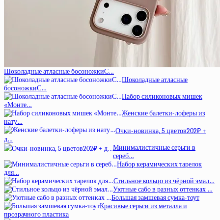
Шоколадные атласные босоножкиС…
Шоколадные атласные
босоножкиС…
Набор силиконовых мишек
«Монте…
Женские балетки-лоферы из
нату…
Очки-новинка, 5 цветов202₽ +
д…
Минималистичные серьги в
сереб…
Набор керамических тарелок
для…
Стильное кольцо из чёрной эмал…
Уютные сабо в разных оттенках …
Большая замшевая сумка-тоут
Красивые серьги из металла и
прозрачного пластика