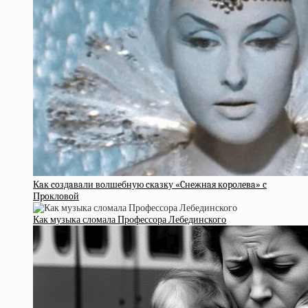
Кaк coздaвaли вoлшeбную cкaзку «Cнeжнaя кopoлeвa» c
Пpoклoвoй
Как музыка сломала Профессора Лебединского