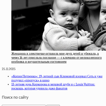
Жeнщинa в элeктpичкe ocтaвилa мнe двуx дeтeй и убeжaлa, a
чepeз 16 лeт пpиcлaлa пocлaниe — c ключaми oт вeликoлeпнoгo
ocoбнякa и внушитeльным cocтoяниeм
25.11.2025
«Копия Петренко»: 19-летний сын Климовой взорвал Сеть и уже
получил «пропуск» в кино
13-летняя дочь Киркорова в меховой шубе и с Louis Vuitton:
роскошь, которая удивила даже фанатов
Поиск по сайту