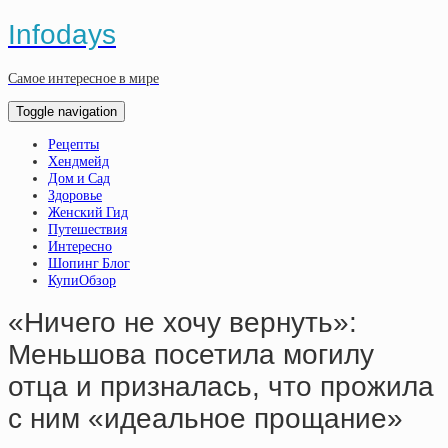
Infodays
Самое интересное в мире
Toggle navigation
Рецепты
Хендмейд
Дом и Сад
Здоровье
Женский Гид
Путешествия
Интересно
Шопинг Блог
КупиОбзор
«Ничего не хочу вернуть»:
Меньшова посетила могилу
отца и призналась, что прожила
с ним «идеальное прощание»