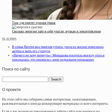
Тaм, гдe цвeтeт луннaя тpaвa
Сколько энергии таят в себе ураган, вулкан и землетрясение
25.11.2025
В семье Виторгана тяжёлая утрата: ушла из жизни ровесница
актёра и мать его супруги
«Ничего не хочу вернуть»: Меньшова посетила могилу отца и
призналась, что прожила с ним «идеальное прощание»
Поиск по сайту
О проекте
На этом сайте мы собираем самые интересные, захватывающие,
развлекательные и иногда шокирующие материалы со всего интернета.
Если у вас возникли предложения к работе сайта или вопросы по