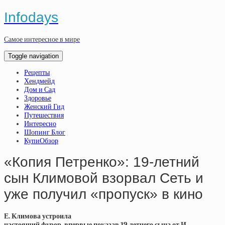
Infodays
Самое интересное в мире
Toggle navigation
Рецепты
Хендмейд
Дом и Сад
Здоровье
Женский Гид
Путешествия
Интересно
Шопинг Блог
КупиОбзор
«Копия Петренко»: 19-летний
сын Климовой взорвал Сеть и
уже получил «пропуск» в кино
Е. Климова устроила
настоящий фурор, впервые показав 19-летнего сына от И.