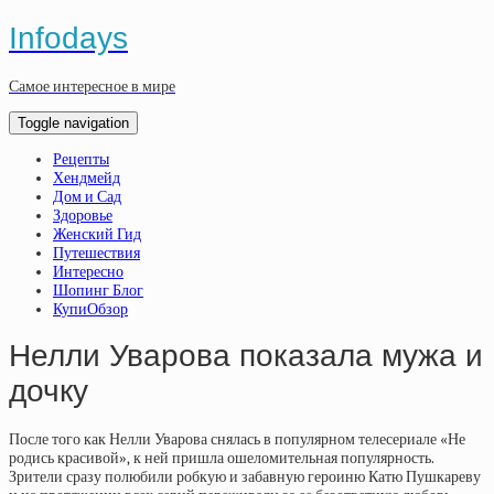
Infodays
Самое интересное в мире
Toggle navigation
Рецепты
Хендмейд
Дом и Сад
Здоровье
Женский Гид
Путешествия
Интересно
Шопинг Блог
КупиОбзор
Нелли Уварова показала мужа и
дочку
После того как Нелли Уварова снялась в популярном телесериале «Не
родись красивой», к ней пришла ошеломительная популярность.
Зрители сразу полюбили робкую и забавную героиню Катю Пушкареву