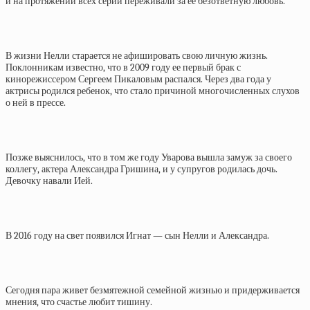
и на протяжении всех серий переживали за ее безответную любовь.
В жизни Нелли старается не афишировать свою личную жизнь.
Поклонникам известно, что в 2009 году ее первый брак с
кинорежиссером Сергеем Пикаловым распался. Через два года у
актрисы родился ребенок, что стало причиной многочисленных слухов
о ней в прессе.
Позже выяснилось, что в том же году Уварова вышла замуж за своего
коллегу, актера Александра Гришина, и у супругов родилась дочь.
Девочку навали Ией.
В 2016 году на свет появился Игнат — сын Нелли и Александра.
Сегодня пара живет безмятежной семейной жизнью и придерживается
мнения, что счастье любит тишину.