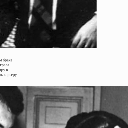
м браке
ыграла
иру в
ть карьеру