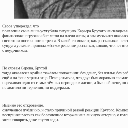
Серов утверждал, что
появление сына лишь усугубило ситуацию. Карьера Крутого не складывал
финансовая нагрузка и быт легли на плечи жены, а сам музыкант оказался
состоянии постоянного стресса. В какой-то момент, как рассказывал певе
супруга устала и приняла жёсткое решение расстаться, заявив, что не гот
с неудачником.
По словам Серова, Крутой
тогда оказался в крайне тяжёлом положении: без денег, без жилья, без раб
ещё и на фоне утраты отца. Певец отмечал, что друг был морально сломле
переживал один из самых тёмных периодов в жизни, а бывшей жене, по 
не хватило ни терпения, ни поддержки.
Именно это откровение,
озвученное публично, и стало причиной резкой реакции Крутого. Компо
воспринял рассказ как болезненное вторжение в личную историю, о кото
хотел говорить даже спустя годы.