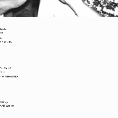
ась,
 в
ц,
ова жить
оты, да
н и
его мнению,
зитор
рой он не