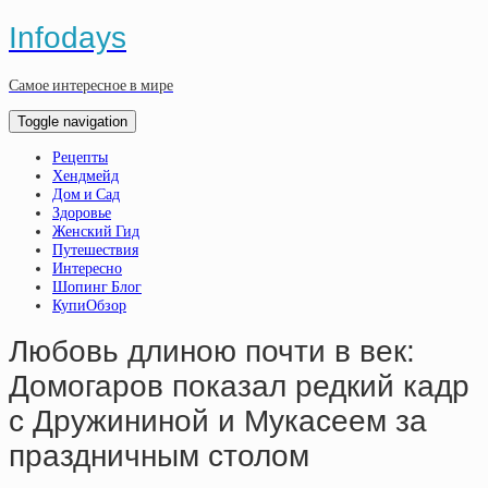
Infodays
Самое интересное в мире
Toggle navigation
Рецепты
Хендмейд
Дом и Сад
Здоровье
Женский Гид
Путешествия
Интересно
Шопинг Блог
КупиОбзор
Любовь длиною почти в век:
Домогаров показал редкий кадр
с Дружининой и Мукасeем за
праздничным столом