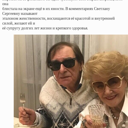
она
блистала на экране ещё в их юности. В комментариях Светлану
Сергеевну называют
эталоном женственности, восхищаются её красотой и внутренней
силой, желают ей и
её супругу долгих лет жизни и крепкого здоровья.