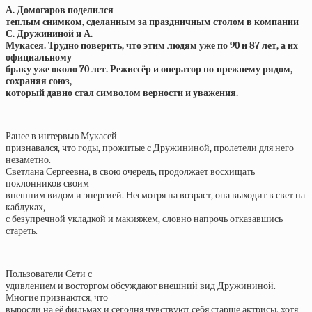
А. Домогаров поделился
теплым снимком, сделанным за праздничным столом в компании
С. Дружининой и А.
Мукасея. Трудно поверить, что этим людям уже по 90 и 87 лет, а их
официальному
браку уже около 70 лет. Режиссёр и оператор по-прежнему рядом,
сохраняя союз,
который давно стал символом верности и уважения.
Ранее в интервью Мукасей
признавался, что годы, прожитые с Дружининой, пролетели для него
незаметно.
Светлана Сергеевна, в свою очередь, продолжает восхищать
поклонников своим
внешним видом и энергией. Несмотря на возраст, она выходит в свет на
каблуках,
с безупречной укладкой и макияжем, словно напрочь отказавшись
стареть.
Пользователи Сети с
удивлением и восторгом обсуждают внешний вид Дружининой.
Многие признаются, что
выросли на её фильмах и сегодня чувствуют себя старше актрисы, хотя