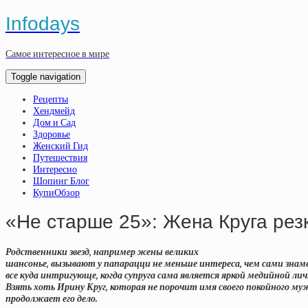
Infodays
Самое интересное в мире
Toggle navigation
Рецепты
Хендмейд
Дом и Сад
Здоровье
Женский Гид
Путешествия
Интересно
Шопинг Блог
КупиОбзор
«Не старше 25»: Жена Круга ре
Родственники звезд, например жены великих
шансонье, вызывают у папарацци не меньше интереса, чем сами зна
все куда интригующе, когда супруга сама является яркой медийной ли
Взять хоть Ирину Круг, которая не порочит имя своего покойного му
продолжает его дело.