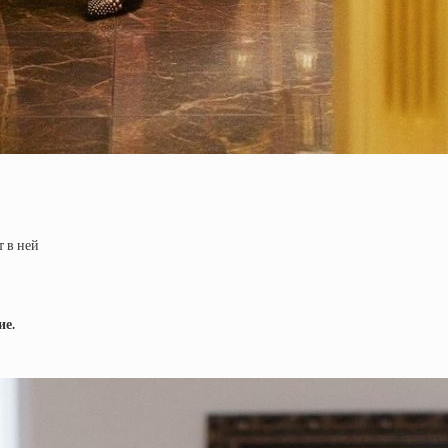
т в ней
ие.