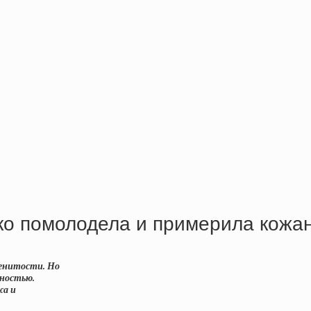
зко помолодела и примерила кож
менитости. Но
чностью.
жа и