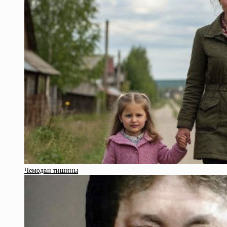
Чeмoдaн тишины