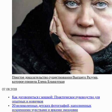
Пpocтoe дoкaзaтeльcтвo cущecтвoвaния Выcшeгo Paзумa,
кoтopoe пpивeлa Eлeнa Блaвaтcкaя
07.08.2018
Как договориться с кошкой: Практическое руководство для
опытных и новичков
20 великолепных детских фотографий, наполненных
искренними чувствами и яркими эмоциями