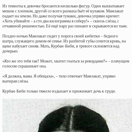
Из темноты к девочке бросаются несколько фигур. Один выхватывает
мешок с хлопком, другой со всего размаха бьёт её кулаком. Мамлакат
падает на землю. Но даже получая тумаки, девочка упрямо кричит:
«Хоть убивайте – а сто два килограмма я соберу!» – сквозь слёзы, с
отчаянной решимостью. Её ещё пару раз пинают и скрываются во тьме.
Поздно ночью Мамлакат сидит у порога своей кибитки – бедного
шатра, служащего домом её семье. Из разбитой губы сочится кровь, на
щеке набухает синяк. Мать, Курбан-Биби, в тревоге склоняется над
дочерью:
«Кто же это тебя так? Может, хватит гнаться за рекордами?» – плачущим
голосом спрашивает она.
«Я должна, мама. Я обещала», – тихо отвечает Мамлакат, упрямо
вытирая слёзы.
Курбан-Биби только тяжело вздыхает и прижимает дочь к груди.