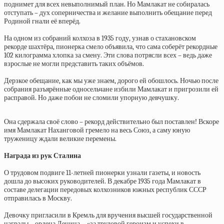
поднимет для всех невыполнимый план. Но Мамлакат не собиралась
отступать – дух соперничества и желание выполнить обещание перед
Родиной гнали её вперёд.
На одном из собраний колхоза в 1935 году, узнав о стахановском
рекорде шахтёра, пионерка смело объявила, что сама соберёт рекордные
102 килограмма хлопка за смену. Эти слова потрясли всех – ведь даже
взрослые не могли представить таких объёмов.
Дерзкое обещание, как мы уже знаем, дорого ей обошлось. Ночью после
собрания разъярённые односельчане избили Мамлакат и пригрозили ей
расправой. Но даже побои не сломили упорную девчушку.
Она сдержала своё слово – рекорд действительно был поставлен! Вскоре
имя Мамлакат Наханговой гремело на весь Союз, а саму юную
труженицу ждали великие перемены.
Награда из рук Сталина
О трудовом подвиге 11-летней пионерки узнали газеты, и новость
дошла до высоких руководителей. В декабре 1935 года Мамлакат в
составе делегации передовых колхозников южных республик СССР
отправилась в Москву.
Девочку пригласили в Кремль для вручения высшей государственной
награды – ордена Ленина – «за трудовой героизм и успехи в