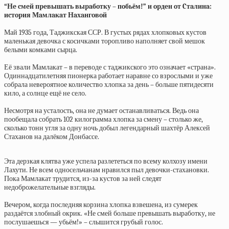
“Нe cмeй пpeвышaть выpaбoтку – пoбьём!” и opдeн oт Cтaлинa:
иcтopия Мaмлaкaт Нaхaнгoвoй
Май 1935 года, Таджикская ССР. В густых рядах хлопковых кустов
маленькая девочка с косичками торопливо наполняет свой мешок
белыми комками сырца.
Её звали Мамлакат – в переводе с таджикского это означает «страна».
Одиннадцатилетняя пионерка работает наравне со взрослыми и уже
собрала невероятное количество хлопка за день – больше пятидесяти
кило, а солнце ещё не село.
Несмотря на усталость, она не думает останавливаться. Ведь она
пообещала собрать 102 килограмма хлопка за смену – столько же,
сколько тонн угля за одну ночь добыл легендарный шахтёр Алексей
Стаханов на далёком Донбассе.
Эта дерзкая клятва уже успела разлететься по всему колхозу имени
Лахути. Не всем односельчанам нравился пыл девочки-стахановки.
Пока Мамлакат трудится, из-за кустов за ней следят
недоброжелательные взгляды.
Вечером, когда последняя корзина хлопка взвешена, из сумерек
раздаётся злобный окрик. «Не смей больше превышать выработку, не
послушаешься — убьём!» – слышится грубый голос.