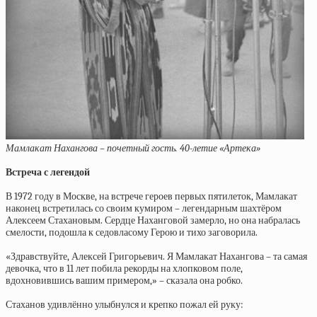
Мамлакат Нахангова – почетный гость. 40-летие «Артека»
Встреча с легендой
В 1972 году в Москве, на встрече героев первых пятилеток, Мамлакат
наконец встретилась со своим кумиром – легендарным шахтёром
Алексеем Стахановым. Сердце Наханговой замерло, но она набралась
смелости, подошла к седовласому Герою и тихо заговорила.
«Здравствуйте, Алексей Григорьевич. Я Мамлакат Нахангова – та самая
девочка, что в 11 лет побила рекорды на хлопковом поле,
вдохновившись вашим примером,» – сказала она робко.
Стаханов удивлённо улыбнулся и крепко пожал ей руку: