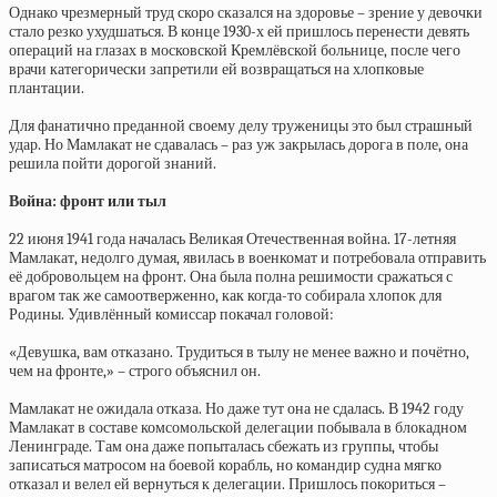
Однако чрезмерный труд скоро сказался на здоровье – зрение у девочки
стало резко ухудшаться. В конце 1930-х ей пришлось перенести девять
операций на глазах в московской Кремлёвской больнице, после чего
врачи категорически запретили ей возвращаться на хлопковые
плантации.
Для фанатично преданной своему делу труженицы это был страшный
удар. Но Мамлакат не сдавалась – раз уж закрылась дорога в поле, она
решила пойти дорогой знаний.
Война: фронт или тыл
22 июня 1941 года началась Великая Отечественная война. 17-летняя
Мамлакат, недолго думая, явилась в военкомат и потребовала отправить
её добровольцем на фронт. Она была полна решимости сражаться с
врагом так же самоотверженно, как когда-то собирала хлопок для
Родины. Удивлённый комиссар покачал головой:
«Девушка, вам отказано. Трудиться в тылу не менее важно и почётно,
чем на фронте,» – строго объяснил он.
Мамлакат не ожидала отказа. Но даже тут она не сдалась. В 1942 году
Мамлакат в составе комсомольской делегации побывала в блокадном
Ленинграде. Там она даже попыталась сбежать из группы, чтобы
записаться матросом на боевой корабль, но командир судна мягко
отказал и велел ей вернуться к делегации. Пришлось покориться –