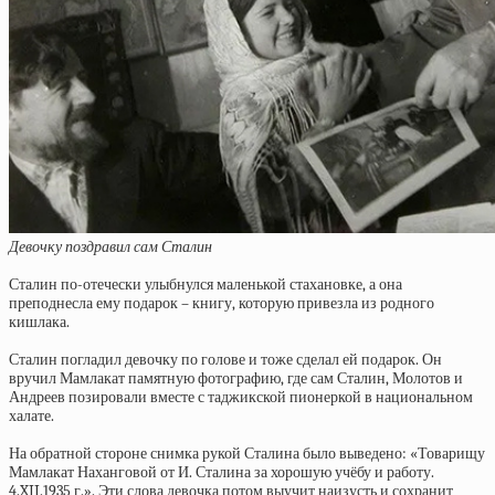
Девочку поздравил сам Сталин
Сталин по-отечески улыбнулся маленькой стахановке, а она
преподнесла ему подарок – книгу, которую привезла из родного
кишлака.
Сталин погладил девочку по голове и тоже сделал ей подарок. Он
вручил Мамлакат памятную фотографию, где сам Сталин, Молотов и
Андреев позировали вместе с таджикской пионеркой в национальном
халате.
На обратной стороне снимка рукой Сталина было выведено: «Товарищу
Мамлакат Наханговой от И. Сталина за хорошую учёбу и работу.
4.XII.1935 г.». Эти слова девочка потом выучит наизусть и сохранит