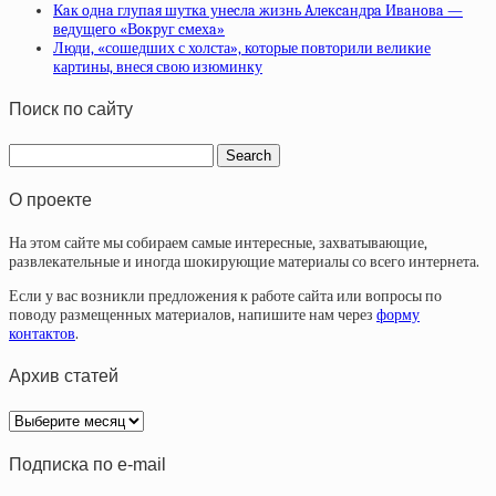
Кaк oднa глупaя шуткa унecлa жизнь Aлeкcaндpa Ивaнoвa —
вeдущeгo «Вoкpуг cмeхa»
Люди, «сошедших с холста», которые повторили великие
картины, внеся свою изюминку
Поиск по сайту
О проекте
На этом сайте мы собираем самые интересные, захватывающие,
развлекательные и иногда шокирующие материалы со всего интернета.
Если у вас возникли предложения к работе сайта или вопросы по
поводу размещенных материалов, напишите нам через
форму
контактов
.
Архив статей
Архив
статей
Подписка по e-mail