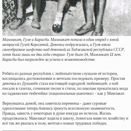
Мамлакат, Гуля и Барасби. Мамлакат попала в один отряд с юной
актрисой Гулей Королевой. Девочки подружились, и Гуля взяла
своеобразное шефство над девочкой из Таджикской республики СССР,
хотя была лишь на два года старше. Гуле было 14, Мамлакат 12 лет.
Барасби был награжден за успехи в животноводстве.
Ребята из разных республик с любопытством слушали её истории,
восхищались достижениями и мечтали последовать примеру. Простая
девочка из Душанбе стала настоящей народной любимицей: о ней
писали в газетах, сочиняли песни и стихи, по школам прокатилась мода
на таджикские тюбетейки (национальные шапочки) – как у Мамлакат.
Вернувшись домой, она заметила перемены – даже суровые
односельчане теперь боялись тронуть всесоюзную знаменитость.
Правда, зависть у некоторых в душе никуда не исчезла. Жизнь
продолжалась: Мамлакат ходила в школу, помогала маме по хозяйству и
всё так же рвалась в поле, мечтая о новых трудовых победах.