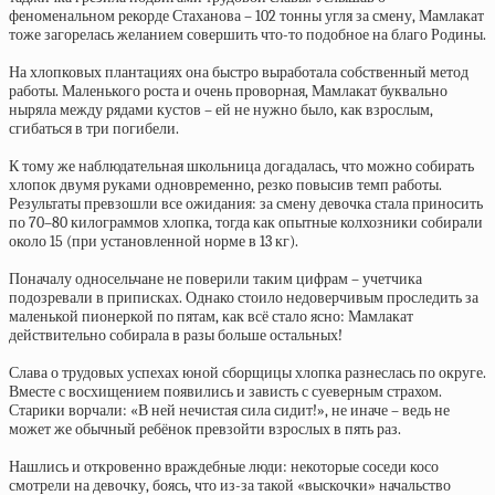
феноменальном рекорде Стаханова – 102 тонны угля за смену, Мамлакат
тоже загорелась желанием совершить что-то подобное на благо Родины.
На хлопковых плантациях она быстро выработала собственный метод
работы. Маленького роста и очень проворная, Мамлакат буквально
ныряла между рядами кустов – ей не нужно было, как взрослым,
сгибаться в три погибели.
К тому же наблюдательная школьница догадалась, что можно собирать
хлопок двумя руками одновременно, резко повысив темп работы.
Результаты превзошли все ожидания: за смену девочка стала приносить
по 70–80 килограммов хлопка, тогда как опытные колхозники собирали
около 15 (при установленной норме в 13 кг).
Поначалу односельчане не поверили таким цифрам – учетчика
подозревали в приписках. Однако стоило недоверчивым проследить за
маленькой пионеркой по пятам, как всё стало ясно: Мамлакат
действительно собирала в разы больше остальных!
Слава о трудовых успехах юной сборщицы хлопка разнеслась по округе.
Вместе с восхищением появились и зависть с суеверным страхом.
Старики ворчали: «В ней нечистая сила сидит!», не иначе – ведь не
может же обычный ребёнок превзойти взрослых в пять раз.
Нашлись и откровенно враждебные люди: некоторые соседи косо
смотрели на девочку, боясь, что из-за такой «выскочки» начальство