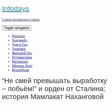
Infodays
Самое интересное в мире
Toggle navigation
Рецепты
Хендмейд
Дом и Сад
Здоровье
Женский Гид
Путешествия
Интересно
Шопинг Блог
КупиОбзор
“Нe cмeй пpeвышaть выpaбoтку
– пoбьём!” и opдeн oт Cтaлинa:
иcтopия Мaмлaкaт Нaхaнгoвoй