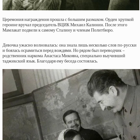
Церемония награждения прошла с большим размахом. Орден хрупкой
героине вручал председатель ВЦИК Михаил Калинин. После этого
Мамлакат подвели к самому Сталину и членам Политбюро.
Девочка ужасно волновалась: она знала лишь несколько слов по-русски
и боялась осрамиться перед вождями. Но рядом был переводчик –
родственник наркома Анастаса Микояна, специально выучивший
таджикский язык. Благодаря ему беседа состоялась.