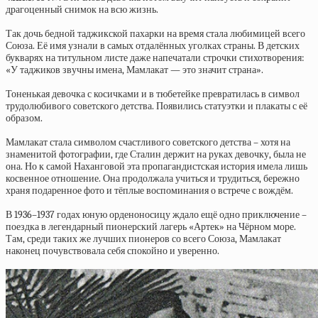
драгоценный снимок на всю жизнь.
Так дочь бедной таджикской пахарки на время стала любимицей всего
Союза. Её имя узнали в самых отдалённых уголках страны. В детских
букварях на титульном листе даже напечатали строчки стихотворения:
«У таджиков звучны имена, Мамлакат — это значит страна».
Тоненькая девочка с косичками и в тюбетейке превратилась в символ
трудолюбивого советского детства. Появились статуэтки и плакаты с её
образом.
Мамлакат стала символом счастливого советского детства – хотя на
знаменитой фотографии, где Сталин держит на руках девочку, была не
она. Но к самой Наханговой эта пропагандистская история имела лишь
косвенное отношение. Она продолжала учиться и трудиться, бережно
храня подаренное фото и тёплые воспоминания о встрече с вождём.
В 1936–1937 годах юную орденоносицу ждало ещё одно приключение –
поездка в легендарный пионерский лагерь «Артек» на Чёрном море.
Там, среди таких же лучших пионеров со всего Союза, Мамлакат
наконец почувствовала себя спокойно и уверенно.