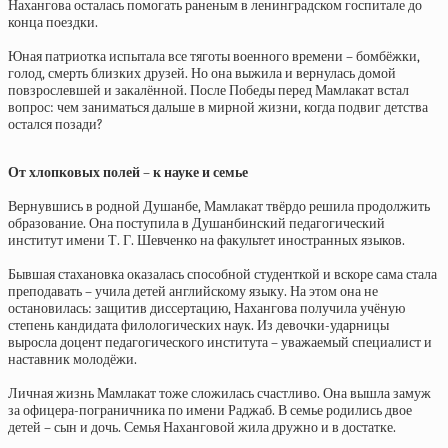
Нахангова осталась помогать раненым в ленинградском госпитале до
конца поездки.
Юная патриотка испытала все тяготы военного времени – бомбёжки,
голод, смерть близких друзей. Но она выжила и вернулась домой
повзрослевшей и закалённой. После Победы перед Мамлакат встал
вопрос: чем заниматься дальше в мирной жизни, когда подвиг детства
остался позади?
От хлопковых полей – к науке и семье
Вернувшись в родной Душанбе, Мамлакат твёрдо решила продолжить
образование. Она поступила в Душанбинский педагогический
институт имени Т. Г. Шевченко на факультет иностранных языков.
Бывшая стахановка оказалась способной студенткой и вскоре сама стала
преподавать – учила детей английскому языку. На этом она не
остановилась: защитив диссертацию, Нахангова получила учёную
степень кандидата филологических наук. Из девочки-ударницы
выросла доцент педагогического института – уважаемый специалист и
наставник молодёжи.
Личная жизнь Мамлакат тоже сложилась счастливо. Она вышла замуж
за офицера-пограничника по имени Раджаб. В семье родились двое
детей – сын и дочь. Семья Наханговой жила дружно и в достатке.