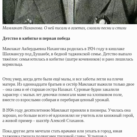
Мамлакат Нахангова. О ней писали в газетах, слагали песни и стихи
Детство в кибитке и первая победа
Мамлакат Акбердыевна Нахангова родилась в 1924 году в кишлаке
Шахмансур под Душанбе, в бедной таджикской семье. Детство выпало
тяжёлое: семья ютилась в кибитке (шатре кочевников) и рано лишилась
кормильца.
Отец умер, когда дети были ещё малы, и все заботы легли на плечи
матери. Из одиннадцати братьев и сестёр Мамлакат выжили только двое
– она сама и её старшая сестра Назакат. Суровые будни закалили
характер: с малых лет девочки помогали маме на хлопковом поле,
вместе со взрослыми собирая и перебирая ценный урожай.
В 1934 году десятилетнюю Мамлакат приняли в пионеры. Училась она
хорошо, но больше всего её вдохновлял не учитель или книжный герой,
а живой пример – шахтёр Алексей Стаханов.
Пока другие дети мечтали стать врачами или уехать в город, юная
таджичка грезила подвигами трудовой славы. Услышав о