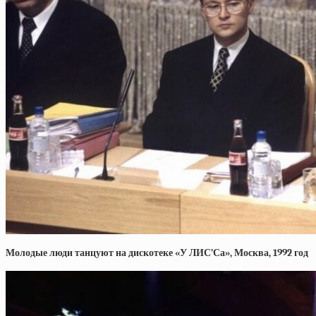
Молодые люди танцуют на дискотеке «У ЛИС’Са», Москва, 1992 год