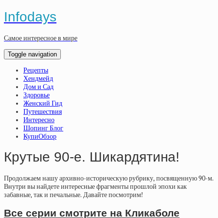
Infodays
Самое интересное в мире
Toggle navigation
Рецепты
Хендмейд
Дом и Сад
Здоровье
Женский Гид
Путешествия
Интересно
Шопинг Блог
КупиОбзор
Крутые 90-е. Шикардятина!
Продолжаем нашу архивно-историческую рубрику, посвященную 90-м.
Внутри вы найдете интересные фрагменты прошлой эпохи как
забавные, так и печальные. Давайте посмотрим!
Все серии смотрите на Кликаболе