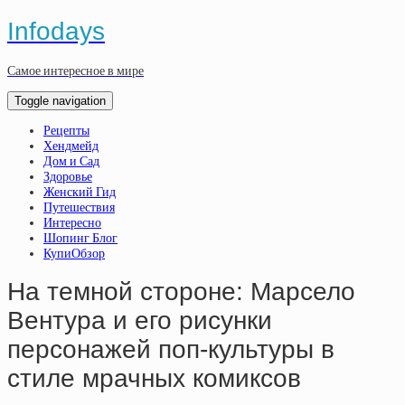
Infodays
Самое интересное в мире
Toggle navigation
Рецепты
Хендмейд
Дом и Сад
Здоровье
Женский Гид
Путешествия
Интересно
Шопинг Блог
КупиОбзор
На темной стороне: Марсело
Вентура и его рисунки
персонажей поп-культуры в
стиле мрачных комиксов