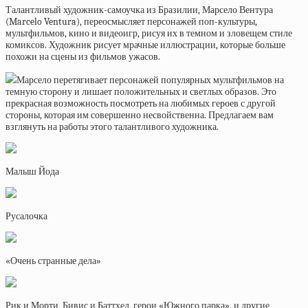
Талантливый художник-самоучка из Бразилии, Марсело Вентура
(Marcelo Ventura), переосмысляет персонажей поп-культуры,
мультфильмов, кино и видеоигр, рисуя их в темном и зловещем стиле
комиксов. Художник рисует мрачные иллюстрации, которые больше
похожи на сцены из фильмов ужасов.
Марсело перетягивает персонажей популярных мультфильмов на
темную сторону и лишает положительных и светлых образов. Это
прекрасная возможность посмотреть на любимых героев с другой
стороны, которая им совершенно несвойственна. Предлагаем вам
взглянуть на работы этого талантливого художника.
Малыш Йода
Русалочка
«Очень странные дела»
Рик и Морти, Бивис и Баттхед, герои «Южного парка», и другие