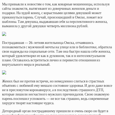
Мы привыкли к новостям о том, как коварные мошенницы, используя
сайты знакомств, вытягивают из доверчивых женихов деньги и
подарки. На худой конец, с корыстными целями девушкой может
прикинуться парень. Случай, произошедший в Омске, ломает все
шаблоны. Там девушка, выдававшая себя за перспективного жениха,
выманила у другой девушки четверть миллиона рублей.
Пострадавшая — 26-летняя жительница Омска, отчаявшись
познакомиться с мужчиной мечты на улице или в библиотеке, обратила
свои надежды на социальные сети. Там она быстро нашла себе жениха,
который удовлетворял ее как в духовном, так и в интеллектуальном
плане. Оставалось встретиться лично и перевести отношения из
виртуального мира в реальный.
Жених был не против встречи, но немедленно слиться в страстных
объятиях с любимой ему мешало состояние здоровья. И дело даже вовсе
не в пресловутом коронавирусе, а в последствиях страшного ДТП,
которые лишили несчастного мужских причиндалов. Свою знакомую
парень поспешил успокоить — не все так страшно, ведь современные
хирурги творят настоящие чудеса.
Детородный орган пострадавшему пришили и очень скоро он будет в