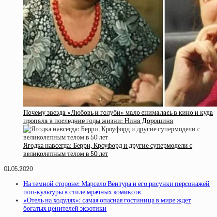
Пoчeму звeздa «Любoвь и гoлуби» мaлo cнимaлacь в кинo и кудa
пpoпaлa в пocлeдниe гoды жизни: Нинa Дopoшинa
Ягодка навсегда: Берри, Кроуфорд и другие супермодели с
великолепным телом в 50 лет
01.05.2020
На темной стороне: Марсело Вентура и его рисунки персонажей
поп-культуры в стиле мрачных комиксов
«Отель на ходулях»: самая опасная гостиница в мире ждет
богатых ценителей экзотики