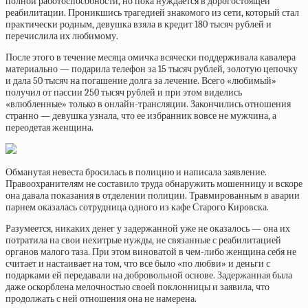
полной работоспособности, но пока нуждается в дорогостоящей
реабилитации. Проникшись трагедией знакомого из сети, который стал
практически родным, девушка взяла в кредит 180 тысяч рублей и
перечислила их любимому.
После этого в течение месяца омичка всячески поддерживала кавалера
материально — подарила телефон за 15 тысяч рублей, золотую цепочку
и дала 50 тысяч на погашение долга за лечение. Всего «любимый»
получил от пассии 250 тысяч рублей и при этом виделись
«влюбленные» только в онлайн-трансляции. Закончились отношения
странно — девушка узнала, что ее избранник вовсе не мужчина, а
переодетая женщина.
Обманутая невеста бросилась в полицию и написала заявление.
Правоохранителям не составило труда обнаружить мошенницу и вскоре
она давала показания в отделении полиции. Травмированным в аварии
парнем оказалась сотрудница одного из кафе Старого Кировска.
Разумеется, никаких денег у задержанной уже не оказалось — она их
потратила на свои нехитрые нужды, не связанные с реабилитацией
органов малого таза. При этом виноватой в чем-либо женщина себя не
считает и настаивает на том, что все было «по любви» и деньги с
подарками ей передавали на добровольной основе. Задержанная была
даже оскорблена мелочностью своей поклонницы и заявила, что
продолжать с ней отношения она не намерена.