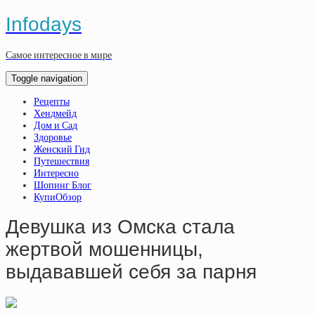
Infodays
Самое интересное в мире
Toggle navigation
Рецепты
Хендмейд
Дом и Сад
Здоровье
Женский Гид
Путешествия
Интересно
Шопинг Блог
КупиОбзор
Девушка из Омска стала
жертвой мошенницы,
выдававшей себя за парня