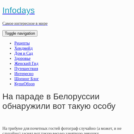
Infodays
Самое интересное в мире
Toggle navigation
Рецепты
Хендмейд
Дом и Сад
Здоровье
Женский Гид
Путешествия
Интересно
Шопинг Блог
КупиОбзор
На параде в Белоруссии
обнаружили вот такую особу
На трибуне для почетных гостей фотограф случайно (а может, и не
случайно) заснял вот такую весьма занятную девушку.