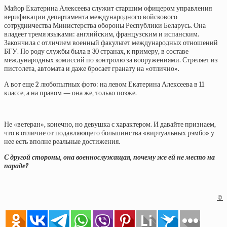
Майор Екатерина Алексеева служит старшим офицером управления
верификации департамента международного войскового
сотрудничества Министерства обороны Республики Беларусь. Она
владеет тремя языками: английским, французским и испанским.
Закончила с отличием военный факультет международных отношений
БГУ. По роду службы была в 30 странах, к примеру, в составе
международных комиссий по контролю за вооружениями. Стреляет из
пистолета, автомата и даже бросает гранату на «отлично».
А вот еще 2 любопытных фото: на левом Екатерина Алексеева в 11
классе, а на правом — она же, только позже.
Не «ветеран», конечно, но девушка с характером. И давайте признаем,
что в отличие от подавляющего большинства «виртуальных рэмбо» у
нее есть вполне реальные достижения.
С другой стороны, она военнослужащая, почему же ей не место на
параде?
©