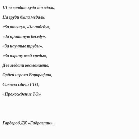
Шла солдат куда-то вдаль,
На груди была медаль:
«За отвагу», «За победу»,
«За приятную беседу»,
«За научные труды»,
«За охрану всей среды»,
Две медали космонавта,
Орден игрока Варкрафта,
Символ сдачи ГТО,
«Прохождение ТО»,
Гардероб ДК «Гидравлик»…