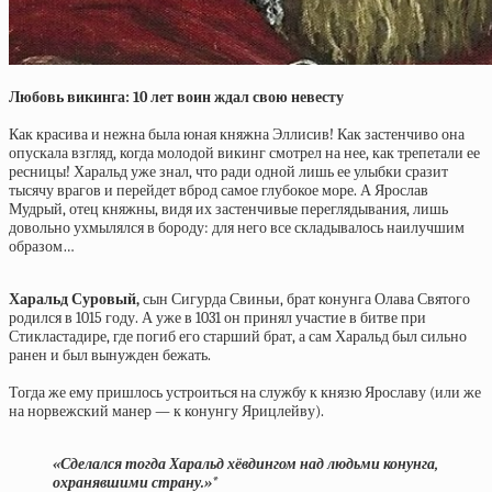
Любовь викинга: 10 лет воин ждал свою невесту
Как красива и нежна была юная княжна Эллисив! Как застенчиво она
опускала взгляд, когда молодой викинг смотрел на нее, как трепетали ее
ресницы! Харальд уже знал, что ради одной лишь ее улыбки сразит
тысячу врагов и перейдет вброд самое глубокое море. А Ярослав
Мудрый, отец княжны, видя их застенчивые переглядывания, лишь
довольно ухмылялся в бороду: для него все складывалось наилучшим
образом…
Харальд Суровый,
сын Сигурда Свиньи, брат конунга Олава Святого
родился в 1015 году. А уже в 1031 он принял участие в битве при
Стикластадире, где погиб его старший брат, а сам Харальд был сильно
ранен и был вынужден бежать.
Тогда же ему пришлось устроиться на службу к князю Ярославу (или же
на норвежский манер — к конунгу Ярицлейву).
«Сделался тогда Харальд хёвдингом над людьми конунга,
охранявшими страну.»*