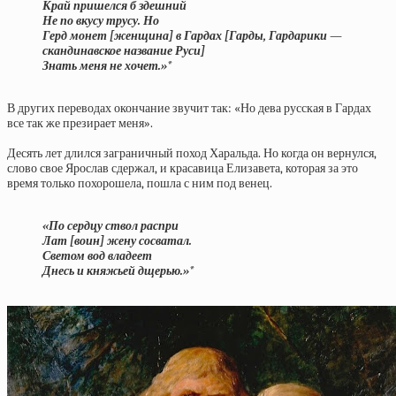
Край пришелся б здешний
Не по вкусу трусу. Но
Герд монет [женщина] в Гардах [Гарды, Гардарики —
скандинавское название Руси]
Знать меня не хочет.»*
В других переводах окончание звучит так: «Но дева русская в Гардах
все так же презирает меня».
Десять лет длился заграничный поход Харальда. Но когда он вернулся,
слово свое Ярослав сдержал, и красавица Елизавета, которая за это
время только похорошела, пошла с ним под венец.
«По сердцу ствол распри
Лат [воин] жену сосватал.
Светом вод владеет
Днесь и княжьей дщерью.»*