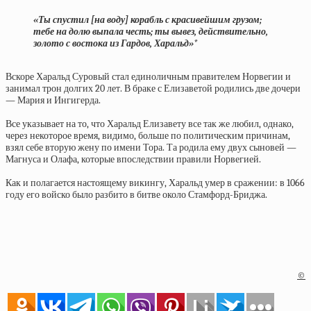
«Ты спустил [на воду] корабль с красивейшим грузом;
тебе на долю выпала честь; ты вывез, действительно,
золото с востока из Гардов, Харальд»*
Вскоре Харальд Суровый стал единоличным правителем Норвегии и
занимал трон долгих 20 лет. В браке с Елизаветой родились две дочери
— Мария и Ингигерда.
Все указывает на то, что Харальд Елизавету все так же любил, однако,
через некоторое время, видимо, больше по политическим причинам,
взял себе вторую жену по имени Тора. Та родила ему двух сыновей —
Магнуса и Олафа, которые впоследствии правили Норвегией.
Как и полагается настоящему викингу, Харальд умер в сражении: в 1066
году его войско было разбито в битве около Стамфорд-Бриджа.
©