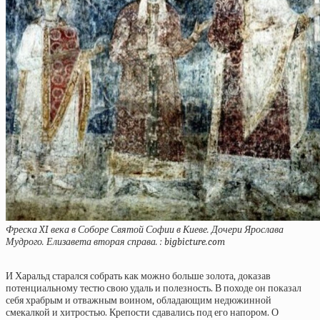
Фреска XI века в Соборе Святой Софии в Киеве. Дочери Ярослава
Мудрого. Елизавета вторая справа. : bigbicture.com
И Харальд старался собрать как можно больше золота, доказав
потенциальному тестю свою удаль и полезность. В походе он показал
себя храбрым и отважным воином, обладающим недюжинной
смекалкой и хитростью. Крепости сдавались под его напором. О