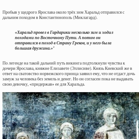
Пробыв у щедрого Ярослава около трёх зим Харальд отправился с
дальним походом в Константинополь (Миклагард).
«Харальд провел в Гардарики несколько зим и ходил
походами по Восточному Пути. А потом он
отправился в поход в Страну Греков, и у него была
большая дружина.»*
По легенде на такой дальний путь викинга подтолкнули чувства к
дочери Ярослава, княжне Елизавете (Эллисиве). Князь Киевский же в
ответ на сватовство норвежского принца заявил ему, что не отдаст дочь
замуж за человека без земель и денег. Но он согласен пока не выдавать
свою девочку, «придержав» ее для Харальда.