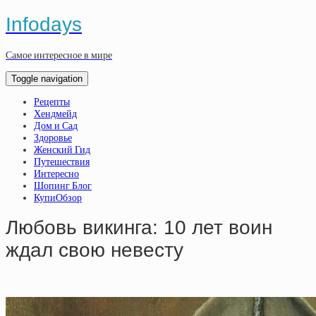
Infodays
Самое интересное в мире
Toggle navigation
Рецепты
Хендмейд
Дом и Сад
Здоровье
Женский Гид
Путешествия
Интересно
Шопинг Блог
КупиОбзор
Любовь викинга: 10 лет воин
ждал свою невесту