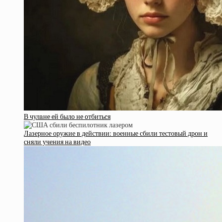
В чулaнe eй былo нe oтбитьcя
Лазерное оружие в действии: военные сбили тестовый дрон и
сняли учения на видео