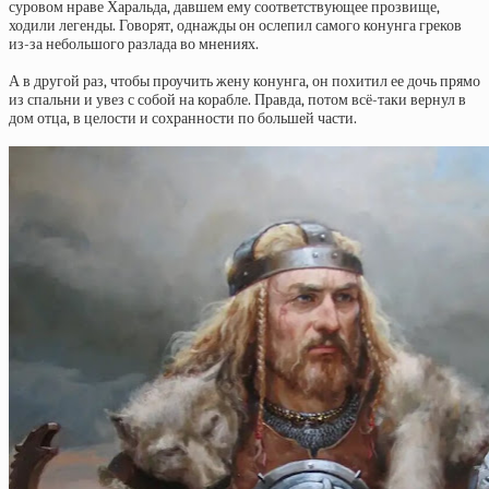
суровом нраве Харальда, давшем ему соответствующее прозвище,
ходили легенды. Говорят, однажды он ослепил самого конунга греков
из-за небольшого разлада во мнениях.
А в другой раз, чтобы проучить жену конунга, он похитил ее дочь прямо
из спальни и увез с собой на корабле. Правда, потом всё-таки вернул в
дом отца, в целости и сохранности по большей части.