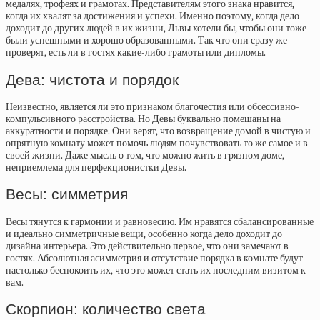
медалях, трофеях и грамотах. Представителям этого знака нравится,
когда их хвалят за достижения и успехи. Именно поэтому, когда дело
доходит до других людей в их жизни, Львы хотели бы, чтобы они тоже
были успешными и хорошо образованными. Так что они сразу же
проверят, есть ли в гостях какие-либо грамоты или дипломы.
Дева: чистота и порядок
Неизвестно, является ли это признаком благочестия или обсессивно-
компульсивного расстройства. Но Девы буквально помешаны на
аккуратности и порядке. Они верят, что возвращение домой в чистую и
опрятную комнату может помочь людям почувствовать то же самое и в
своей жизни. Даже мысль о том, что можно жить в грязном доме,
неприемлема для перфекционистки Девы.
Весы: симметрия
Весы тянутся к гармонии и равновесию. Им нравятся сбалансированные
и идеально симметричные вещи, особенно когда дело доходит до
дизайна интерьера. Это действительно первое, что они замечают в
гостях. Абсолютная асимметрия и отсутствие порядка в комнате будут
настолько беспокоить их, что это может стать их последним визитом к
вам.
Скорпион: количество света