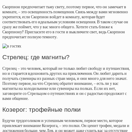
Скорпион предпочитает тьму свету, поэтому первое, что он замечает в
комнате, – это освещенность помещения. Связь между вами мгновенно
укрепится, если Скорпион войдет в комнату, которая будет
соответствовать его идеальным условиям освещения. В таком случае он
сразу же поймет, что у вас много общего. Хотите стать ближе к
Скорпиону? Пригласите его в гости и выключите свет, ведь Скорпион
предпочитает полную темноту.
Стрелец: где магниты?
Стрелец – это человек, который не только любит свободу и путешествия,
но и старается вдохновить других на приключения. Он любит дарить и
получать сувениры из разных стран мира, и они много для него значат.
Поэтому первое, на что Стрелец обратит внимание, – есть ли у вас
магниты на холодильнике или сувениры на полках. Если их нет,
заговорите со Стрельцом о путешествиях и он с радостью продолжит с
вами общение.
Козерог: трофейные полки
Будучи трудоголиком и успешным человеком, первое место, которое
привлекает внимание Козерога, – это полки. Он ценит трофеи, медали и
достижения больше, чем Лев, и он может даже судить вас за отсутствие