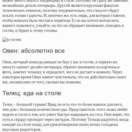
может много знать о тенденциях и стиле. Поэтому он сразу же замечает
мельчайшие детали интерьера. Другой является крупным фанатом
технических новинок, поэтому неудивительно, что глаза его будут
искать только гаджеты. И, конечно же, есть люди, для которых главное,
чтобы комната была чистая и опрятная. Если вы хотите впечатлить
вашего знакомого, узнайте, на что он обращает внимание, находясь в
гостях, и будьте к этому готовы.
Овен: абсолютно все
Овен, который никогда раньше не был у вас в гостях, в первую же
минуту оценит дизайн интерьера, обратит внимание на картины и
фото, заметит технику и определит, чего не достает в комнате. Через
некоторое время Овен начнет чувствовать, что он действительно знает
вас, независимо от того, сколько вы знакомы.
Телец: еда на столе
Телец – большой гурман! Вряд ли есть что-то более важное для него,
чем дом с большим количеством еды. Представители этого знака любят
ходить в гости к тем, кто умеет быстро накрывать на стол. Они верят, что
путь к сердцу проходит через желудок. Поэтому Тельцы радуются, когда
находят на столе пищу для удовлетворения своих вечно голодных
вкусовых рецепторов.