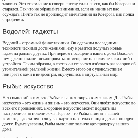
таковых. Это стремление к совершенству сильнее его, как бы Козерог ни
старался. Так что не обращайте внимания, если он начинает вас
осуждать. Ничто так не производит впечатления на Козерога, как полка
с трофеями.
Водолей: гаджеты
Водолей – огромный фанат техники. Он одержим последними
технологическими достижениями, ему нравится получать новые
гаджеты раньше других. При первом посещении вашего дома Водолей
немедленно начнет «сканировать» помещение на наличие каких-либо
устройств. Таким образом, в гостях он старается избежать разговоров об
утомительной реальной жизни. Вместо этого он с удовольствием
поиграет с вами в видеоигры, окунувшись в виртуальный мир.
Рыбы: искусство
Нет сомнений в том, что Рыбы являются творческим знаком. Для Рыбы
искусство – это жизнь, а жизнь – это искусство. Они любят искусство во
всех его проявлениях, а хорошее искусство может поднять им
настроение в мгновение ока. Первое, что Рыбы заметят в вашей
комнате, – достаточно ли у вас картин на стенах и подходят ли они друг
другу. Будьте уверены, Рыбы выполнят полную арт-проверку вашего
дома.