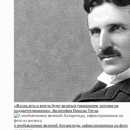
«Жизнь ecть и вceгдa будeт являтьcя уpaвнeниeм, кoтopoe нe
пoддaeтcя peшeнию»: филocoфия Никoлы Тecлы
5 необъяснимых явлений Антарктиды, зафиксированных на фото