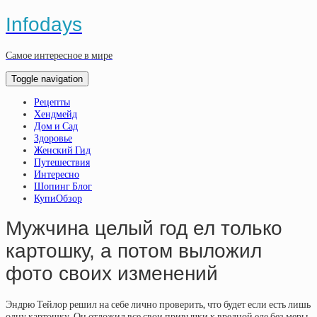
Infodays
Самое интересное в мире
Toggle navigation
Рецепты
Хендмейд
Дом и Сад
Здоровье
Женский Гид
Путешествия
Интересно
Шопинг Блог
КупиОбзор
Мужчина целый год ел только
картошку, а потом выложил
фото своих изменений
Эндрю Тейлор решил на себе лично проверить, что будет если есть лишь
одну картошку. Он отложил все свои привычки к вредной еде без меры