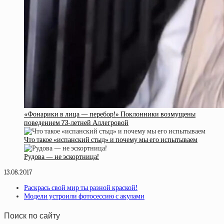
«Фонарики в лица — перебор!» Поклонники возмущены
поведением 73-летней Аллегровой
Что такое «испанский стыд» и почему мы его испытываем
Рудова — не эскортница!
13.08.2017
Раскрась свой мир ты разной краской!
Модели устроили фотосессию с акулами
Поиск по сайту