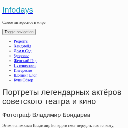
Infodays
Самое интересное в мире
Toggle navigation
Рецепты
Хендмейд
Дом и Сад
Здоровье
Женский Гид
Путешествия
Интересно
Шопинг Блог
КупиОбзор
Портреты легендарных актёров
советского театра и кино
Фотограф Владимир Бондарев
Этими снимками Владимир Бондарев смог передать всю теплоту,