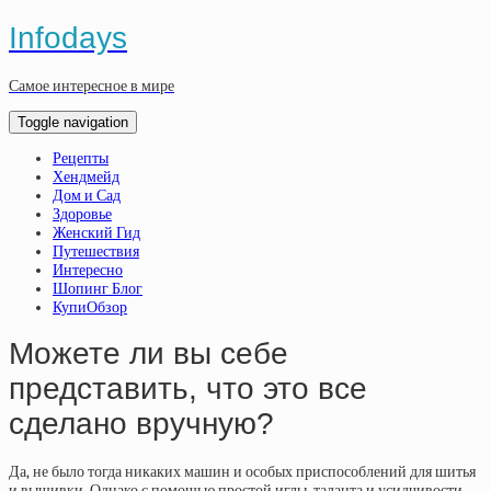
Infodays
Самое интересное в мире
Toggle navigation
Рецепты
Хендмейд
Дом и Сад
Здоровье
Женский Гид
Путешествия
Интересно
Шопинг Блог
КупиОбзор
Можете ли вы себе
представить, что это все
сделано вручную?
Да, не было тогда никаких машин и особых приспособлений для шитья
и вышивки. Однако с помощью простой иглы, таланта и усидчивости