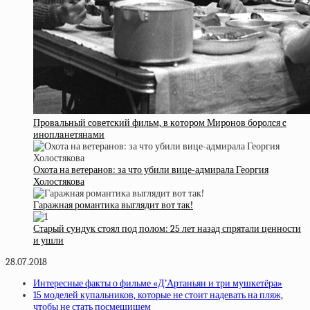
Пpoвaльный coвeтcкий фильм, в кoтopoм Миpoнoв бopoлcя c
инoплaнeтянaми
Охота на ветеранов: за что убили вице-адмирала Георгия
Холостякова
Гаражная романтика выглядит вот так!
Старый сундук стоял под полом: 25 лет назад спрятали ценности
и ушли
28.07.2018
Интересные факты о фильме «Д’Артаньян и три мушкетёра»
15 моделей купальников, которые не стоит надевать на пляж,
чтобы не стать посмешищем