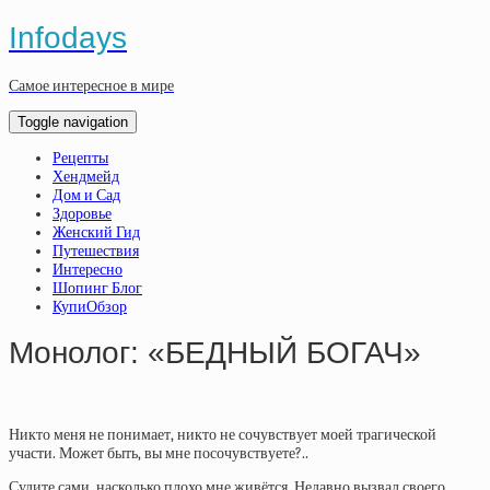
Infodays
Самое интересное в мире
Toggle navigation
Рецепты
Хендмейд
Дом и Сад
Здоровье
Женский Гид
Путешествия
Интересно
Шопинг Блог
КупиОбзор
Монолог: «БЕДНЫЙ БОГАЧ»
Никто меня не понимает, никто не сочувствует моей трагической
участи. Может быть, вы мне посочувствуете?..
Судите сами, насколько плохо мне живётся. Недавно вызвал своего