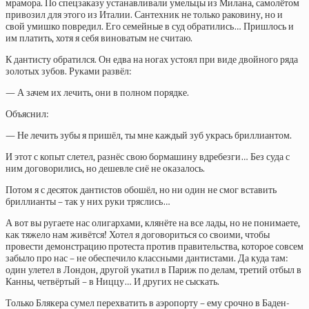
мрамора. По спецзаказу устанавливали умельцы из Милана, самолётом
привозил для этого из Италии. Сантехник не только раковину, но и
свой умишко повредил. Его семейные в суд обратились… Пришлось и
им платить, хотя я себя виноватым не считаю.
К дантисту обратился. Он едва на ногах устоял при виде двойного ряда
золотых зубов. Руками развёл:
— А зачем их лечить, они в полном порядке.
Объяснил:
— Не лечить зубы я пришёл, ты мне каждый зуб укрась бриллиантом.
И этот с копыт слетел, разнёс свою бормашину вдребезги… Без суда с
ним договорились, но дешевле сиё не оказалось.
Потом я с десяток дантистов обошёл, но ни один не смог вставить
бриллианты – так у них руки тряслись…
А вот вы ругаете нас олигархами, клянёте на все лады, но не понимаете,
как тяжело нам живётся! Хотел я договориться со своими, чтобы
провести демонстрацию протеста против правительства, которое совсем
забыло про нас – не обеспечило классными дантистами. Да куда там:
один улетел в Лондон, другой укатил в Париж по делам, третий отбыл в
Канны, четвёртый – в Ниццу… И других не сыскать.
Только Блякера сумел перехватить в аэропорту – ему срочно в Баден-