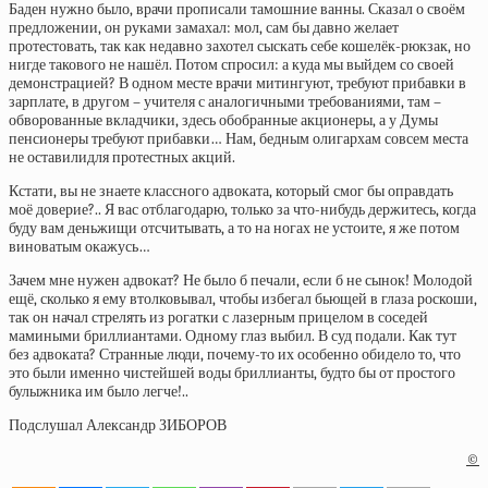
Баден нужно было, врачи прописали тамошние ванны. Сказал о своём
предложении, он руками замахал: мол, сам бы давно желает
протестовать, так как недавно захотел сыскать себе кошелёк-рюкзак, но
нигде такового не нашёл. Потом спросил: а куда мы выйдем со своей
демонстрацией? В одном месте врачи митингуют, требуют прибавки в
зарплате, в другом – учителя с аналогичными требованиями, там –
обворованные вкладчики, здесь обобранные акционеры, а у Думы
пенсионеры требуют прибавки… Нам, бедным олигархам совсем места
не оставилидля протестных акций.
Кстати, вы не знаете классного адвоката, который смог бы оправдать
моё доверие?.. Я вас отблагодарю, только за что-нибудь держитесь, когда
буду вам деньжищи отсчитывать, а то на ногах не устоите, я же потом
виноватым окажусь…
Зачем мне нужен адвокат? Не было б печали, если б не сынок! Молодой
ещё, сколько я ему втолковывал, чтобы избегал бьющей в глаза роскоши,
так он начал стрелять из рогатки с лазерным прицелом в соседей
мамиными бриллиантами. Одному глаз выбил. В суд подали. Как тут
без адвоката? Странные люди, почему-то их особенно обидело то, что
это были именно чистейшей воды бриллианты, будто бы от простого
булыжника им было легче!..
Подслушал Александр ЗИБОРОВ
©