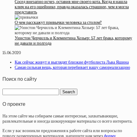
Сосед внезапно исчез, оставив мне своего кота. Когда я нашла
ключ на его ошейнике, правда оказалась страшнее, чем я могла
представить
О чем расскажут привычки человека за столом?
Уинстон Черчилль и Клементина Хозьер: 57 лет брака, которому
не давали и полгода
15.06.2020
Как сейчас живут и выглядят близкие футболиста Льва Яшина
Самая сильная вещь, которая перебивает вашу самореализацию
Поиск по сайту
О проекте
На этом сайте мы собираем самые интересные, захватывающие,
развлекательные и иногда шокирующие материалы со всего интернета.
Если у вас возникли предложения к работе сайта или вопросы по
поводу размещенных материалов, напишите нам через
форму