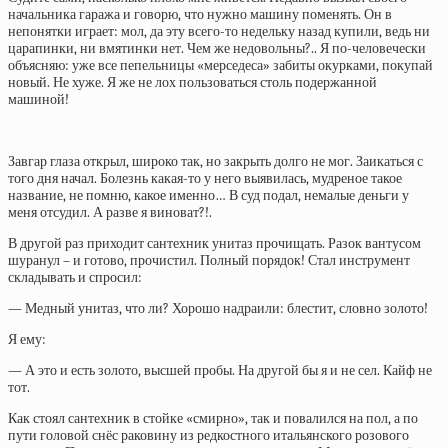
начальника гаража и говорю, что нужно машину поменять. Он в
непонятки играет: мол, да эту всего-то недельку назад купили, ведь ни
царапинки, ни вмятинки нет. Чем же недовольны?.. Я по-человечески
объясняю: уже все пепельницы «мерседеса» забиты окурками, покупай
новый. Не хуже. Я же не лох пользоваться столь подержанной
машиной!
Завгар глаза открыл, широко так, но закрыть долго не мог. Заикаться с
того дня начал. Болезнь какая-то у него выявилась, мудреное такое
название, не помню, какое именно… В суд подал, немалые деньги у
меня отсудил. А разве я виноват?!.
В другой раз приходит сантехник унитаз прочищать. Разок вантусом
шуранул – и готово, прочистил. Полный порядок! Стал инструмент
складывать и спросил:
— Медный унитаз, что ли? Хорошо надраили: блестит, словно золото!
Я ему:
— А это и есть золото, высшей пробы. На другой бы я и не сел. Кайф не
тот.
Как стоял сантехник в стойке «смирно», так и повалился на пол, а по
пути головой снёс раковину из редкостного итальянского розового